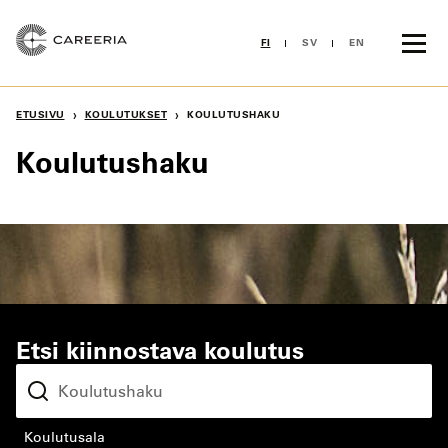
Siirry
sisältöön
FI
SV
EN
›
›
ETUSIVU
KOULUTUKSET
KOULUTUSHAKU
Koulutushaku
Etsi kiinnostava koulutus
koulutusala