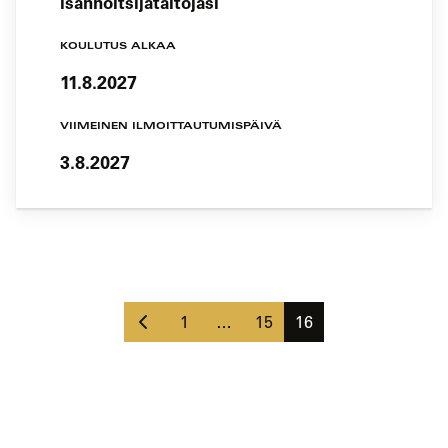
isännöitsijätaitojasi
KOULUTUS ALKAA
11.8.2027
VIIMEINEN ILMOITTAUTUMISPÄIVÄ
3.8.2027
Koulutushaun
sivujen
Edellinen
selaus
Sivu
Sivu
Sivu
1
…
15
16
sivu