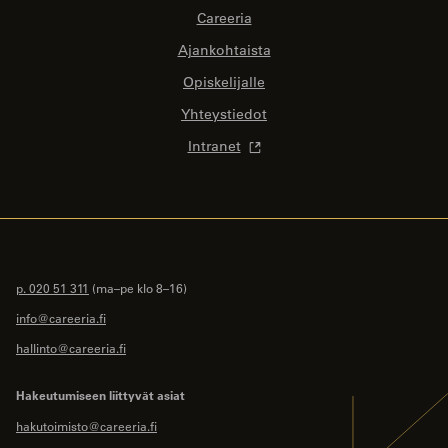
Careeria
Ajankohtaista
Opiskelijalle
Yhteystiedot
Intranet
p. 020 51 311
(ma–pe klo 8–16)
info@careeria.fi
hallinto@careeria.fi
Hakeutumiseen liittyvät asiat
hakutoimisto@careeria.fi