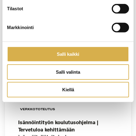
Tilastot
Isännöintityön koulutusohjelma |
Tervetuloa kehittämään
isännöitsijätaitojasi
Markkinointi
KOULUTUS ALKAA
8.6.2027
Salli kaikki
VIIMEINEN ILMOITTAUTUMISPÄIVÄ
Salli valinta
31.5.2027
Kiellä
VERKKOTOTEUTUS
Isännöintityön koulutusohjelma |
Tervetuloa kehittämään