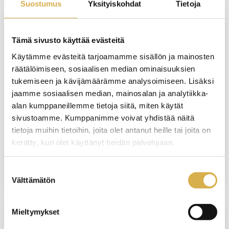
Suostumus
Yksityiskohdat
Tietoja
VERKKOTOTEUTUS
Tämä sivusto käyttää evästeitä
Käytämme evästeitä tarjoamamme sisällön ja mainosten
Isännöintityön koulutusohjelma |
räätälöimiseen, sosiaalisen median ominaisuuksien
Tervetuloa kehittämään
tukemiseen ja kävijämäärämme analysoimiseen. Lisäksi
isännöitsijätaitojasi
jaamme sosiaalisen median, mainosalan ja analytiikka-
alan kumppaneillemme tietoja siitä, miten käytät
KOULUTUS ALKAA
sivustoamme. Kumppanimme voivat yhdistää näitä
19.5.2027
tietoja muihin tietoihin, joita olet antanut heille tai joita on
kerätty, kun olet käyttänyt heidän palvelujaan.
VIIMEINEN ILMOITTAUTUMISPÄIVÄ
11.5.2027
Suostumuksen
Välttämätön
valinta
Mieltymykset
VERKKOTOTEUTUS