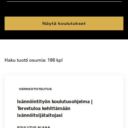
koulutustyyppi
koulutuspaikka
Näytä koulutukset
Haku tuotti osumia: 186 kpl
VERKKOTOTEUTUS
Isännöintityön koulutusohjelma |
Tervetuloa kehittämään
isännöitsijätaitojasi
KOULUTUS ALKAA