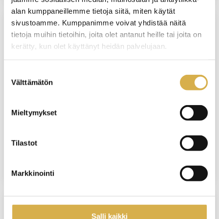
alan kumppaneillemme tietoja siitä, miten käytät
sivustoamme. Kumppanimme voivat yhdistää näitä
tietoja muihin tietoihin, joita olet antanut heille tai joita on
VERKKOTOTEUTUS
kerätty, kun olet käyttänyt heidän palvelujaan.
Isännöintityön koulutusohjelma |
Tervetuloa kehittämään
Suostumuksen
isännöitsijätaitojasi
Välttämätön
valinta
KOULUTUS ALKAA
Mieltymykset
8.6.2027
VIIMEINEN ILMOITTAUTUMISPÄIVÄ
Tilastot
31.5.2027
Markkinointi
VERKKOTOTEUTUS
Salli kaikki