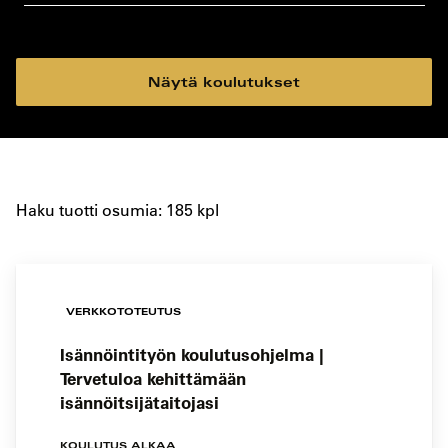
koulutustyyppi
koulutuspaikka
Näytä koulutukset
Haku tuotti osumia: 185 kpl
VERKKOTOTEUTUS
Isännöintityön koulutusohjelma |
Tervetuloa kehittämään
isännöitsijätaitojasi
KOULUTUS ALKAA