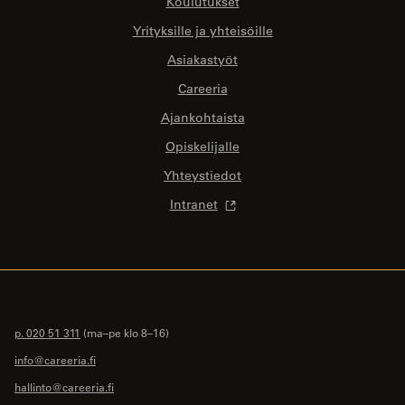
Koulutukset
Yrityksille ja yhteisöille
Asiakastyöt
Careeria
Ajankohtaista
Opiskelijalle
Yhteystiedot
Intranet
p. 020 51 311
(ma–pe klo 8–16)
info@careeria.fi
hallinto@careeria.fi