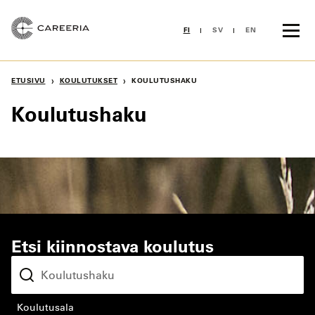
Siirry
sisältöön
FI
SV
EN
›
›
ETUSIVU
KOULUTUKSET
KOULUTUSHAKU
Koulutushaku
Etsi kiinnostava koulutus
koulutusala