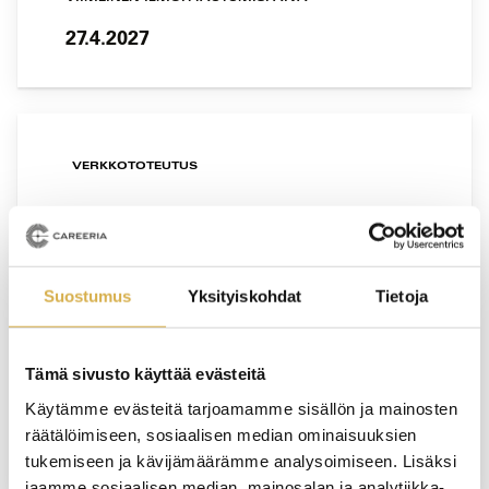
27.4.2027
VERKKOTOTEUTUS
Isännöintityön koulutusohjelma |
Tervetuloa kehittämään
isännöitsijätaitojasi
Suostumus
Yksityiskohdat
Tietoja
KOULUTUS ALKAA
19.5.2027
Tämä sivusto käyttää evästeitä
VIIMEINEN ILMOITTAUTUMISPÄIVÄ
Käytämme evästeitä tarjoamamme sisällön ja mainosten
räätälöimiseen, sosiaalisen median ominaisuuksien
11.5.2027
tukemiseen ja kävijämäärämme analysoimiseen. Lisäksi
jaamme sosiaalisen median, mainosalan ja analytiikka-