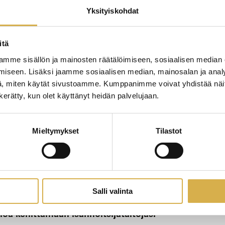
Yksityiskohdat
KOUL
itä
13.4
loa kehittämään isännöitsijätaitojasi
mme sisällön ja mainosten räätälöimiseen, sosiaalisen median
iseen. Lisäksi jaamme sosiaalisen median, mainosalan ja analy
, miten käytät sivustoamme. Kumppanimme voivat yhdistää näitä t
n kerätty, kun olet käyttänyt heidän palvelujaan.
KOUL
21.4
loa kehittämään isännöitsijätaitojasi
Mieltymykset
Tilastot
Salli valinta
KOUL
5.5.
loa kehittämään isännöitsijätaitojasi