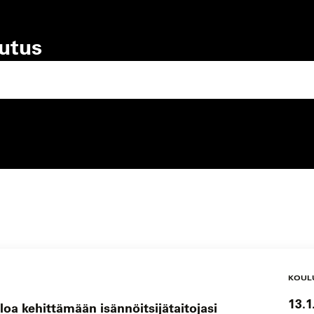
lutus
lutustyyppi
koulutuspaikka
KOUL
13.1
loa kehittämään isännöitsijätaitojasi