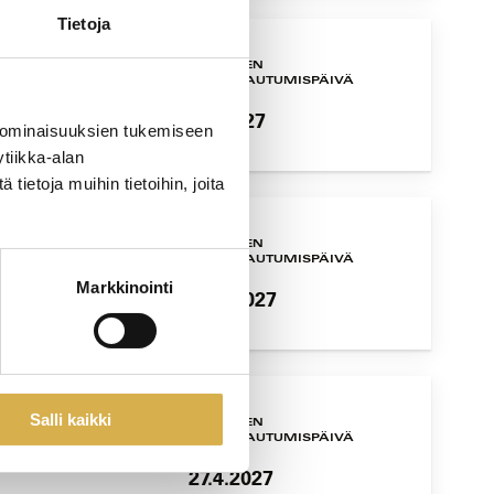
Tietoja
UTUS ALKAA
VIIMEINEN
ILMOITTAUTUMISPÄIVÄ
.2027
5.4.2027
 ominaisuuksien tukemiseen
tiikka-alan
ietoja muihin tietoihin, joita
UTUS ALKAA
VIIMEINEN
ILMOITTAUTUMISPÄIVÄ
.2027
Markkinointi
13.4.2027
Salli kaikki
UTUS ALKAA
VIIMEINEN
ILMOITTAUTUMISPÄIVÄ
2027
27.4.2027