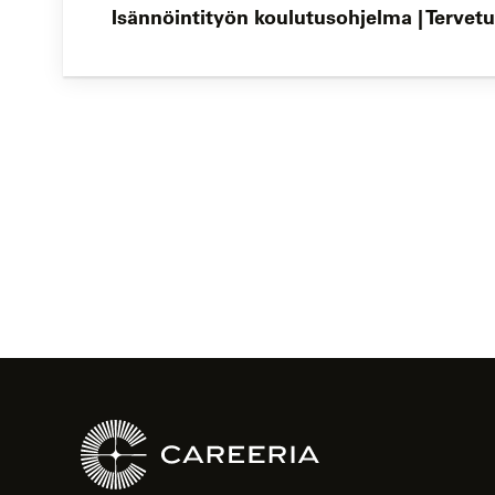
Isännöintityön koulutusohjelma | Tervetu
Koulutushaun
sivujen
selaus