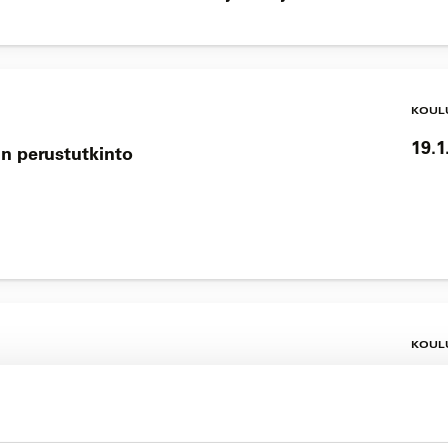
KOUL
19.1
n perustutkinto
KOUL
24.3
loa kehittämään isännöitsijätaitojasi