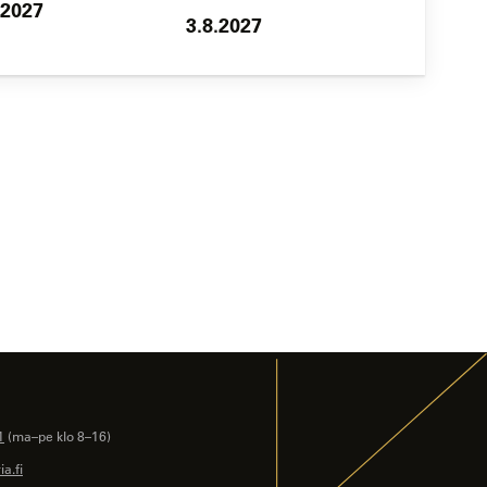
.2027
3.8.2027
1
(ma–pe klo 8–16)
a.fi