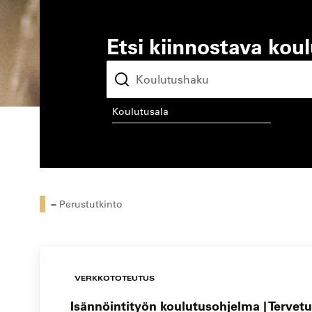
Etsi kiinnostava kou
koulutusala
kou
= Perustutkinto
VERKKOTOTEUTUS
Isännöintityön koulutusohjelma | Tervetu