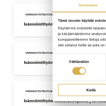
Suostumus
VERKKOTOTEUTUS
Tämä sivusto käyttää eväste
Isännöintityön koulutusohjelma | Tervetu
Käytämme evästeitä tarjoama
ja kävijämäärämme analysoim
kumppaneillemme tietoja siitä
olet antanut heille tai joita o
VERKKOTOTEUTUS
Suostumuksen
Isännöintityön koulutusohjelma | Tervetu
Välttämätön
valinta
Kiellä
VERKKOTOTEUTUS
Isännöintityön koulutusohjelma | Tervetu