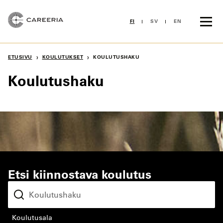
Siirry
sisältöön
FI
SV
EN
›
›
ETUSIVU
KOULUTUKSET
KOULUTUSHAKU
Koulutushaku
Etsi kiinnostava koulutus
koulutusala