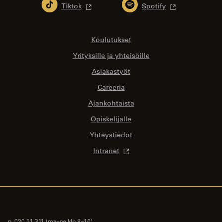
Tiktok
Spotify
Koulutukset
Yrityksille ja yhteisöille
Asiakastyöt
Careeria
Ajankohtaista
Opiskelijalle
Yhteystiedot
Intranet
p. 020 51 311
(ma–pe klo 8–16)