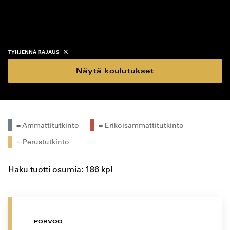
koulutustyyppi
koulutuspaikka
TYHJENNÄ RAJAUS
Näytä koulutukset
= Ammattitutkinto
= Erikoisammattitutkinto
= Perustutkinto
Haku tuotti osumia: 186 kpl
PORVOO