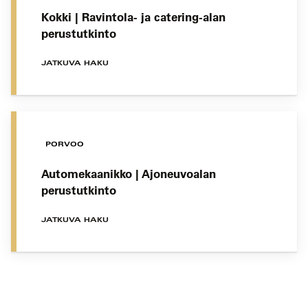
Kokki | Ravintola- ja catering-alan
perustutkinto
JATKUVA HAKU
PORVOO
Automekaanikko | Ajoneuvoalan
perustutkinto
JATKUVA HAKU
Koulutushaun
sivujen