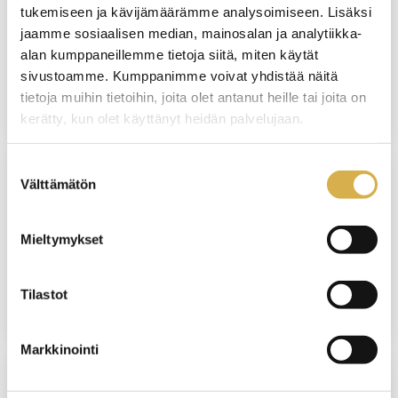
tukemiseen ja kävijämäärämme analysoimiseen. Lisäksi
VERKKOTOTEUTUS
jaamme sosiaalisen median, mainosalan ja analytiikka-
Tuotekehitystyön erikoisammattitutkinto
alan kumppaneillemme tietoja siitä, miten käytät
sivustoamme. Kumppanimme voivat yhdistää näitä
JATKUVA HAKU
tietoja muihin tietoihin, joita olet antanut heille tai joita on
kerätty, kun olet käyttänyt heidän palvelujaan.
Suostumuksen
Välttämätön
valinta
PORVOO
Hoiva-avustaja | Sosiaali- ja terveysalan
Mieltymykset
perustutkinto, oppisopimus
Tilastot
JATKUVA HAKU
Markkinointi
PORVOO