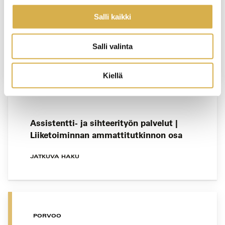
Salli kaikki
Hitsauspätevyydet | Työelämän tarpeisiin
pätevöityneitä hitsaajia
Salli valinta
JATKUVA HAKU
Kiellä
Assistentti- ja sihteerityön palvelut |
Liiketoiminnan ammattitutkinnon osa
JATKUVA HAKU
PORVOO