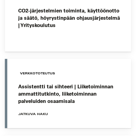
CO2-järjestelmien toiminta, käyttöönotto
ja säätö, höyrystinpään ohjausjärjestelmä
| Yrityskoulutus
VERKKOTOTEUTUS
Assistentti tai sihteeri | Liiketoiminnan
ammattitutkinto, liiketoiminnan
palveluiden osaamisala
JATKUVA HAKU