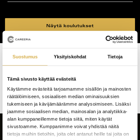
koulutustyyppi
koulutuspaikka
Näytä koulutukset
Suostumus
Yksityiskohdat
Tietoja
Haku tuotti osumia: 0 kpl
Koulutushaun
Tämä sivusto käyttää evästeitä
sivujen
Käytämme evästeitä tarjoamamme sisällön ja mainosten
selaus
räätälöimiseen, sosiaalisen median ominaisuuksien
tukemiseen ja kävijämäärämme analysoimiseen. Lisäksi
jaamme sosiaalisen median, mainosalan ja analytiikka-
alan kumppaneillemme tietoja siitä, miten käytät
sivustoamme. Kumppanimme voivat yhdistää näitä
tietoja muihin tietoihin, joita olet antanut heille tai joita on