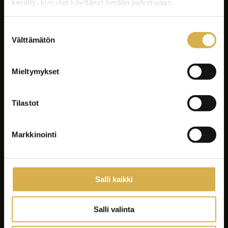
kerätty, kun olet käyttänyt heidän palvelujaan.
Suostumuksen
Välttämätön
valinta
Facebook
Instagram
Mieltymykset
LinkedIn
Youtube
Tiktok
Spotify
Tilastot
Markkinointi
Koulutukset
Yrityksille ja yhteisöille
Asiakastyöt
Salli kaikki
Careeria
Ajankohtaista
Salli valinta
Opiskelijalle