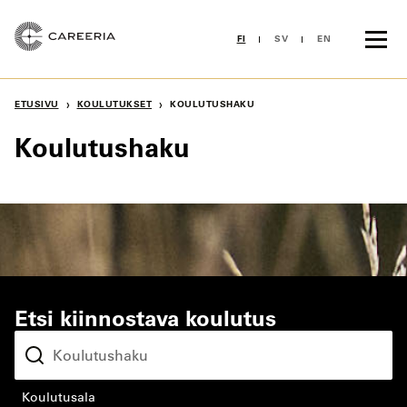
Siirry
sisältöön
FI
SV
EN
›
›
ETUSIVU
KOULUTUKSET
KOULUTUSHAKU
Koulutushaku
Etsi kiinnostava koulutus
koulutusala