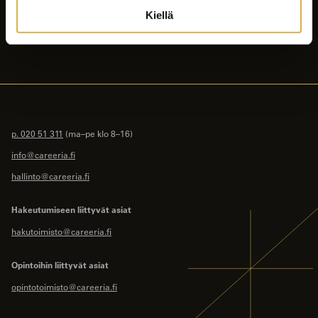
Yhteystiedot
Kiellä
Intranet
p. 020 51 311
(ma–pe klo 8–16)
info@careeria.fi
hallinto@careeria.fi
Hakeutumiseen liittyvät asiat
hakutoimisto@careeria.fi
Opintoihin liittyvät asiat
opintotoimisto@careeria.fi