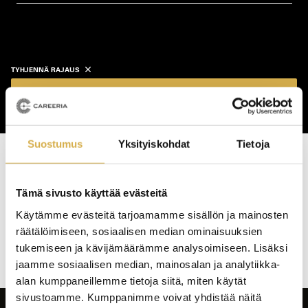
koulutustyyppi
koulutuspaikka
TYHJENNÄ RAJAUS
Näytä koulutukset
Suostumus
Yksityiskohdat
Tietoja
Haku tuotti osumia: 0 kpl
Tämä sivusto käyttää evästeitä
Koulutushaun
Käytämme evästeitä tarjoamamme sisällön ja mainosten
sivujen
räätälöimiseen, sosiaalisen median ominaisuuksien
selaus
tukemiseen ja kävijämäärämme analysoimiseen. Lisäksi
jaamme sosiaalisen median, mainosalan ja analytiikka-
alan kumppaneillemme tietoja siitä, miten käytät
sivustoamme. Kumppanimme voivat yhdistää näitä