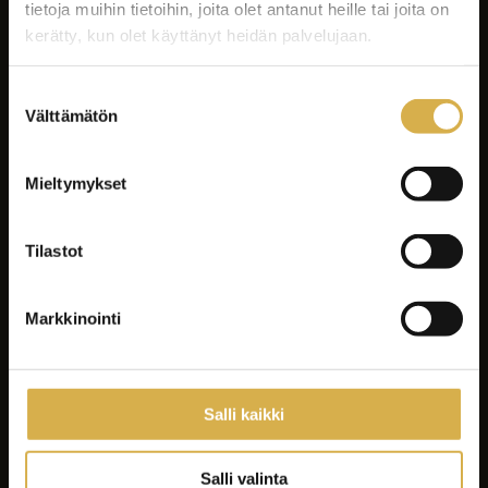
tietoja muihin tietoihin, joita olet antanut heille tai joita on
kerätty, kun olet käyttänyt heidän palvelujaan.
Suostumuksen
Välttämätön
valinta
Facebook
Instagram
Mieltymykset
LinkedIn
Youtube
Tilastot
Tiktok
Spotify
Markkinointi
Koulutukset
Yrityksille ja yhteisöille
Salli kaikki
Asiakastyöt
Careeria
Salli valinta