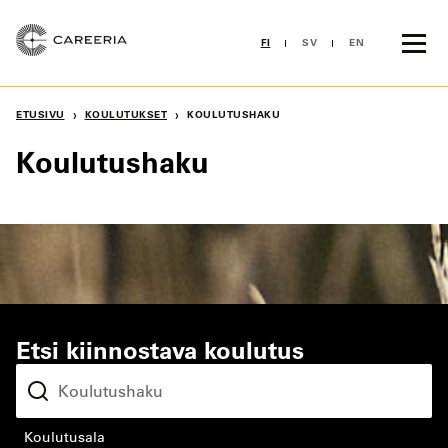
Siirry
sisältöön
FI
SV
EN
›
›
ETUSIVU
KOULUTUKSET
KOULUTUSHAKU
Koulutushaku
Etsi kiinnostava koulutus
koulutusala