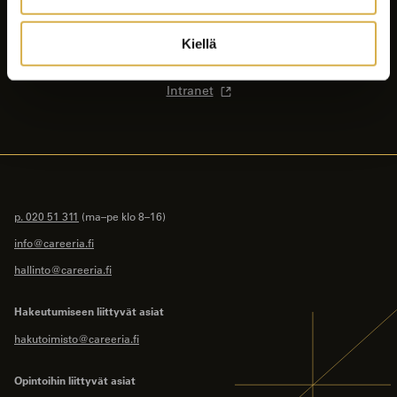
Ajankohtaista
Opiskelijalle
Kiellä
Yhteystiedot
Intranet
p. 020 51 311
(ma–pe klo 8–16)
info@careeria.fi
hallinto@careeria.fi
Hakeutumiseen liittyvät asiat
hakutoimisto@careeria.fi
Opintoihin liittyvät asiat