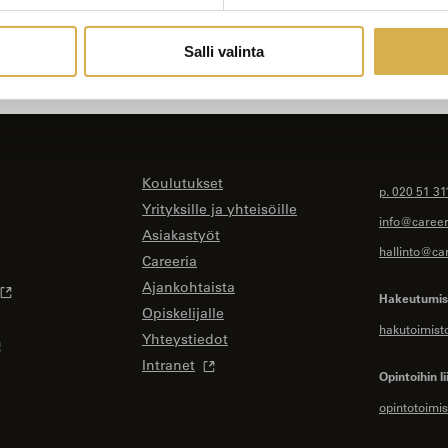
Salli valinta
Koulutukset
p. 020 51 31
Yrityksille ja yhteisöille
info@careeri
Asiakastyöt
hallinto@car
Careeria
Ajankohtaista
Hakeutumise
Opiskelijalle
hakutoimist
Yhteystiedot
Intranet
Opintoihin li
opintotoimis