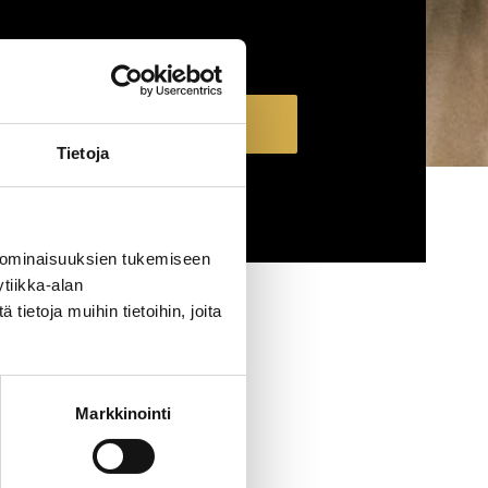
Näytä koulutukset
Tietoja
TYHJENNÄ RAJAUS
 ominaisuuksien tukemiseen
tiikka-alan
ietoja muihin tietoihin, joita
Markkinointi