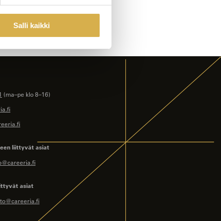
Salli kaikki
1
(ma–pe klo 8–16)
a.fi
eeria.fi
en liittyvät asiat
o@careeria.fi
ittyvät asiat
to@careeria.fi