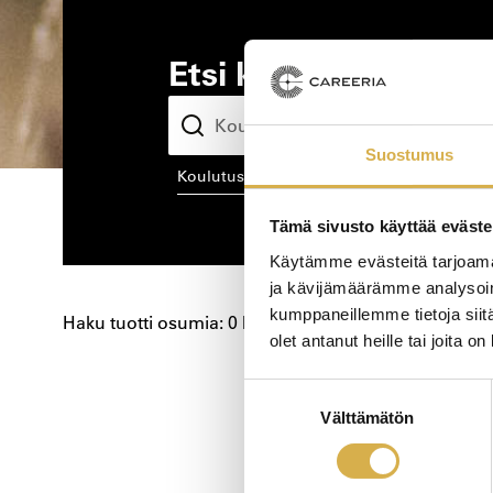
Etsi kiinnostava kou
Suostumus
koulutusala
kou
Tämä sivusto käyttää eväste
Käytämme evästeitä tarjoama
ja kävijämäärämme analysoim
kumppaneillemme tietoja siitä
Haku tuotti osumia: 0 kpl
olet antanut heille tai joita o
Koulutushaun
Suostumuksen
Välttämätön
valinta
sivujen
selaus