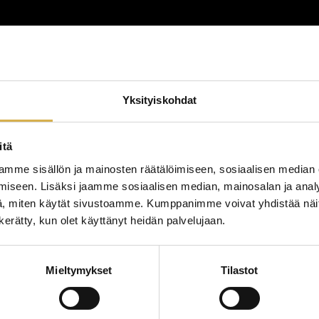
lutus
Yksityiskohdat
lutustyyppi
koulutuspaikka
itä
mme sisällön ja mainosten räätälöimiseen, sosiaalisen median
iseen. Lisäksi jaamme sosiaalisen median, mainosalan ja analy
, miten käytät sivustoamme. Kumppanimme voivat yhdistää näitä t
n kerätty, kun olet käyttänyt heidän palvelujaan.
Mieltymykset
Tilastot