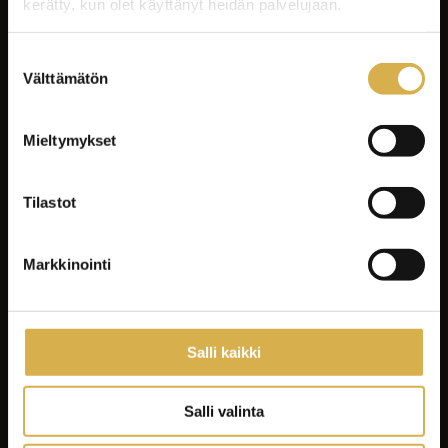
kerätty, kun olet käyttänyt heidän palvelujaan.
Suostumuksen
Välttämätön
valinta
Facebook
Instagram
Mieltymykset
LinkedIn
Youtube
Tiktok
Spotify
Tilastot
Markkinointi
Koulutukset
Yrityksille ja yhteisöille
Asiakastyöt
Salli kaikki
Careeria
Ajankohtaista
Salli valinta
Opiskelijalle