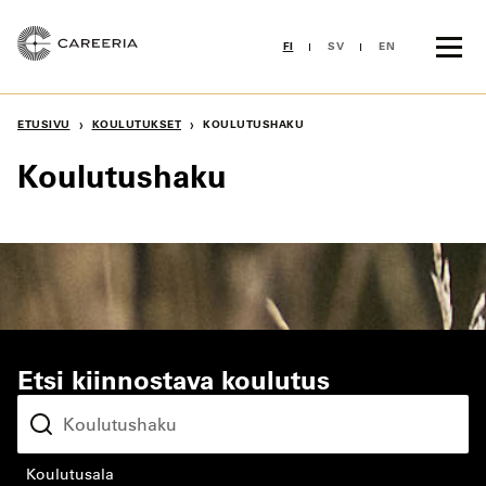
Siirry
sisältöön
FI
SV
EN
›
›
ETUSIVU
KOULUTUKSET
KOULUTUSHAKU
Koulutushaku
Etsi kiinnostava koulutus
koulutusala