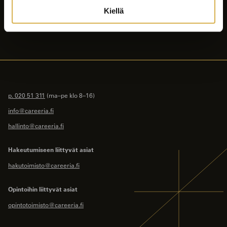
Yhteystiedot
Kiellä
Intranet
p. 020 51 311
(ma–pe klo 8–16)
info@careeria.fi
hallinto@careeria.fi
Hakeutumiseen liittyvät asiat
hakutoimisto@careeria.fi
Opintoihin liittyvät asiat
opintotoimisto@careeria.fi