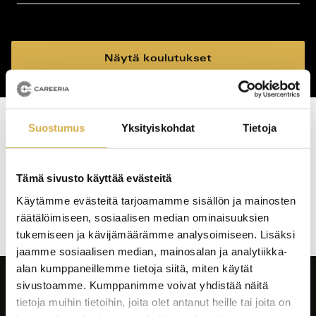
koulutustyyppi
koulutuspaikka
Näytä koulutukset
Suostumus
Yksityiskohdat
Tietoja
Haku tuotti osumia: 0 kpl
Koulutushaun
Tämä sivusto käyttää evästeitä
sivujen
Käytämme evästeitä tarjoamamme sisällön ja mainosten
selaus
räätälöimiseen, sosiaalisen median ominaisuuksien
tukemiseen ja kävijämäärämme analysoimiseen. Lisäksi
jaamme sosiaalisen median, mainosalan ja analytiikka-
alan kumppaneillemme tietoja siitä, miten käytät
sivustoamme. Kumppanimme voivat yhdistää näitä
tietoja muihin tietoihin, joita olet antanut heille tai joita on