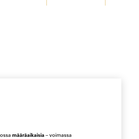
määräaikaisia
kossa
– voimassa