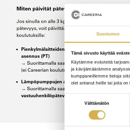
Miten päivität pätevyytesi?
Jos sinulla on alle 3 kg kylmäainetta koskeva vanha
pätevyys, voit päivittää osaamisesi seuraavilla
Suostumus
koulutuksilla:
Pienkylmälaitteiden ja ilmalämpöpumppujen
Tämä sivusto käyttää eväste
asennus (PT)
Käytämme evästeitä tarjoama
A2-asentajapätevyyden
→ Suorittamalla saat
ja kävijämäärämme analysoim
(ei Careerian koulutustarjonnassa)
kumppaneillemme tietoja siitä
Lämpöpumppujen asennus ja huolto (AT)
olet antanut heille tai joita o
A2-asentaja- ja
→ Suorittamalla saat
vastuuhenkilöpätevyyden
Suostumuksen
Välttämätön
valinta