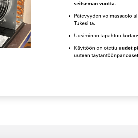
seitsemän vuotta.
Pätevyyden voimassaolo alk
Tukesilta.
Uusiminen tapahtuu kertaus
uudet p
Käyttöön on otettu
uuteen täytäntöönpanoase