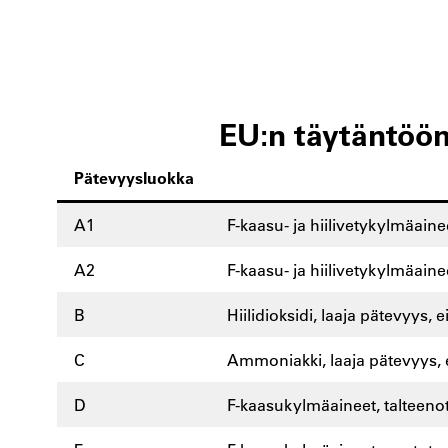
EU:n täytäntöö
Pätevyysluokka
A1
F-kaasu- ja hiilivetykylmäaine
A2
F-kaasu- ja hiilivetykylmäainee
B
Hiilidioksidi, laaja pätevyys,
C
Ammoniakki, laaja pätevyys, 
D
F-kaasukylmäaineet, talteenotto