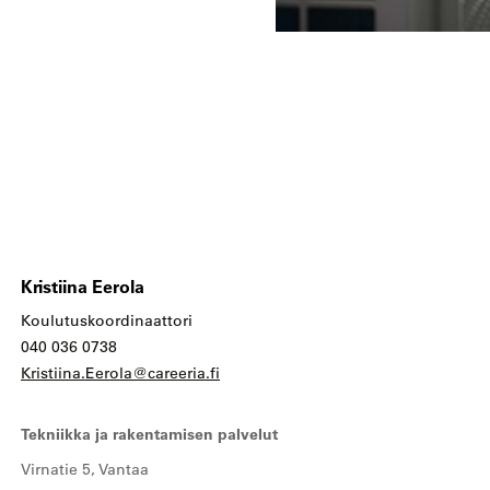
Kristiina Eerola
Koulutuskoordinaattori
040 036 0738
Kristiina.Eerola@careeria.fi
Tekniikka ja rakentamisen palvelut
Virnatie 5, Vantaa