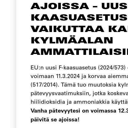
AJOISSA – UUSI
KAASUASETUS
VAIKUTTAA KA
KYLMÄALAN
AMMATTILAISI
EU:n uusi F-kaasuasetus (2024/573)
voimaan 11.3.2024 ja korvaa aiemm
(517/2014). Tämä tuo muutoksia ky
pätevyysvaatimuksiin, jotka koskeva
hiilidioksidia ja ammoniakkia käyttä
Vanha pätevyytesi on voimassa 12.3
päivitä se ajoissa!