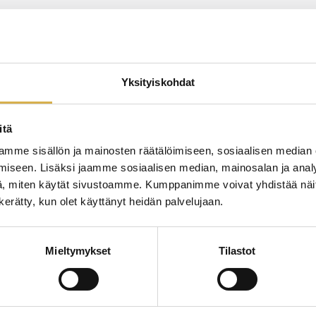
Mitä osaamista tarvitaan?
F-kaasuosaaminen
Hyväksytään edelleen, kun toimitat aiemman
Yksityiskohdat
pätevyystodistuksen ja työtodistuksen, joka
osoittaa ammattitaidon ylläpidon.
itä
Hiilivetyosaaminen
työmaanäytöllä
oppilaitosnäytöllä
Osoitetaan
tai
,
mme sisällön ja mainosten räätälöimiseen, sosiaalisen median
jos työpaikalla ei vielä käsitellä hiilivetyjä.
iseen. Lisäksi jaamme sosiaalisen median, mainosalan ja analy
, miten käytät sivustoamme. Kumppanimme voivat yhdistää näitä t
Kylmäaine- ja lainsäädäntöosaaminen
n kerätty, kun olet käyttänyt heidän palvelujaan.
teoriakokeella
Osoitetaan
.
Mieltymykset
Tilastot