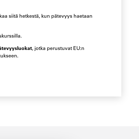
aa siitä hetkestä, kun pätevyys haetaan
kurssilla.
ätevyysluokat
, jotka perustuvat EU:n
tukseen.