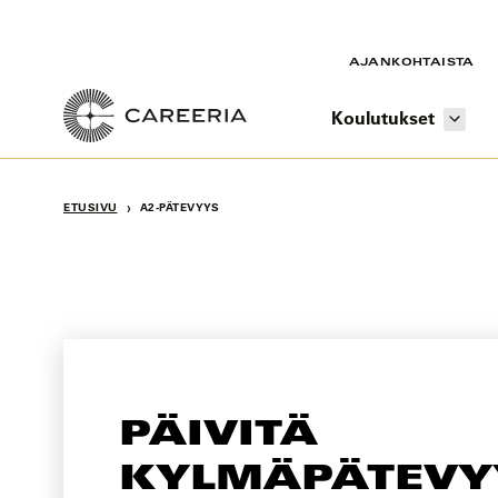
Siirry
sisältöön
AJANKOHTAISTA
Koulutukset
›
ETUSIVU
A2-PÄTEVYYS
PÄIVITÄ
KYLMÄPÄTEVY