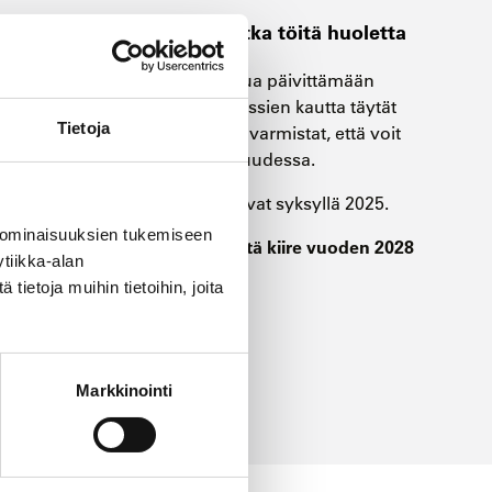
Varmista pätevyytesi ja jatka töitä huoletta
Me Careeriassa autamme sinua päivittämään
osaamisesi vaivattomasti. Kurssien kautta täytät
Tietoja
kaikki pätevyysvaatimukset ja varmistat, että voit
jatkaa työssäsi myös tulevaisuudessa.
Ensimmäiset koulutukset alkavat syksyllä 2025.
 ominaisuuksien tukemiseen
Tartu ajoissa toimeen – vältä kiire vuoden 2028
tiikka-alan
lopussa!
ietoja muihin tietoihin, joita
Markkinointi