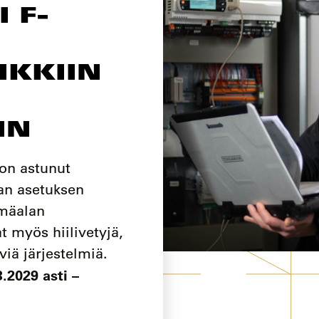
 F-
IKKIIN
IN
 on astunut
an asetuksen
lmäalan
t myös hiilivetyjä,
viä järjestelmiä.
.2029 asti –