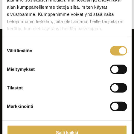
Artikkelien
alan kumppaneillemme tietoja siitä, miten käytät
selaus
sivustoamme. Kumppanimme voivat yhdistää näitä
tietoja muihin tietoihin, joita olet antanut heille tai joita on
kerätty, kun olet käyttänyt heidän palvelujaan.
Suostumuksen
Välttämätön
valinta
Mieltymykset
Facebook
Instagram
Tilastot
LinkedIn
Youtube
Markkinointi
Tiktok
Spotify
Salli kaikki