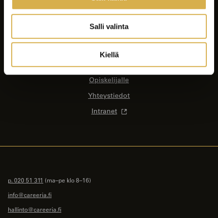
Koulutukset
Yrityksille ja yhteisöille
Salli valinta
Asiakastyöt
Careeria
Kiellä
Ajankohtaista
Opiskelijalle
Yhteystiedot
Intranet
p. 020 51 311
(ma–pe klo 8–16)
info@careeria.fi
hallinto@careeria.fi