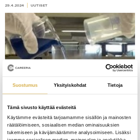
29.4.2024
UUTISET
Suostumus
Yksityiskohdat
Tietoja
Tämä sivusto käyttää evästeitä
Käytämme evästeitä tarjoamamme sisällön ja mainosten
Kemiaa kiinnostavasti
räätälöimiseen, sosiaalisen median ominaisuuksien
tukemiseen ja kävijämäärämme analysoimiseen. Lisäksi
jaamme sosiaalisen median, mainosalan ja analytiikka-