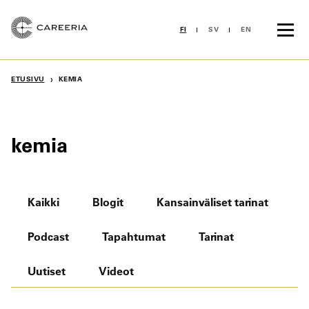
Siirry
sisältöön
FI
SV
EN
›
ETUSIVU
KEMIA
kemia
Kaikki
Blogit
Kansainväliset tarinat
Podcast
Tapahtumat
Tarinat
Uutiset
Videot