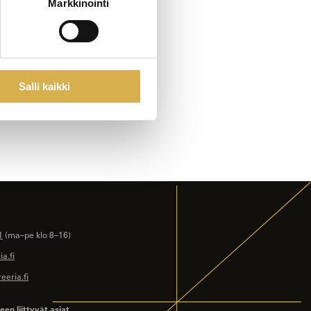
Markkinointi
Salli kaikki
1
(ma–pe klo 8–16)
a.fi
eeria.fi
en liittyvät asiat