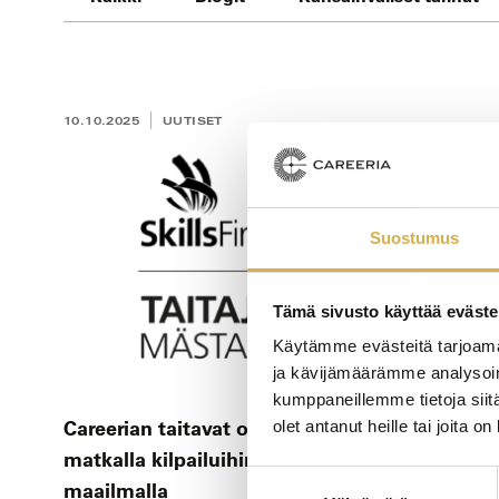
10.10.2025
UUTISET
Suostumus
Tämä sivusto käyttää eväste
Käytämme evästeitä tarjoama
ja kävijämäärämme analysoim
kumppaneillemme tietoja siitä
Careerian taitavat opiskelijat
olet antanut heille tai joita o
matkalla kilpailuihin Suomessa ja
Suostumuksen
maailmalla