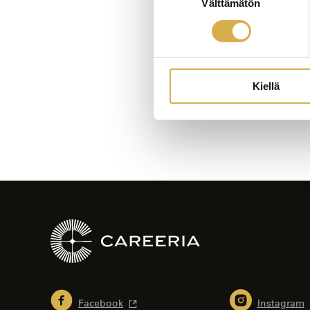
Välttämätön
valinta
Artikkelien
selaus
Kiellä
Facebook
Instagram