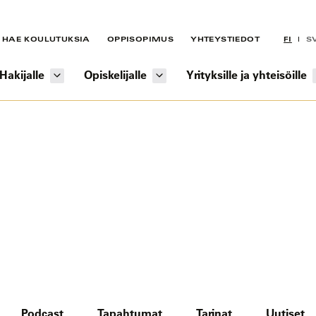
HAE KOULUTUKSIA
OPPISOPIMUS
YHTEYSTIEDOT
FI
S
Hakijalle
Opiskelijalle
Yrityksille ja yhteisöille
Podcast
Tapahtumat
Tarinat
Uutiset