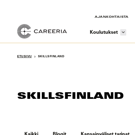
Siirry
sisältöön
AJANKOHTAISTA
Koulutukset
›
ETUSIVU
SKILLSFINLAND
SKILLSFINLAND
Kaikki
Blogit
Kansainväliset tarinat