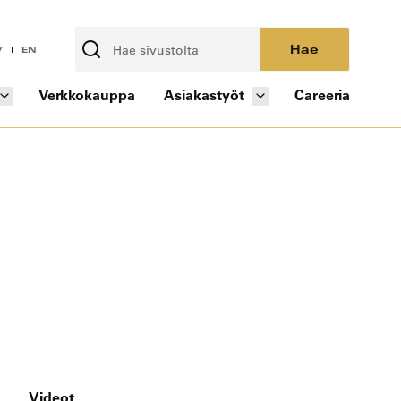
Hae
V
EN
Verkkokauppa
Asiakastyöt
Careeria
Videot