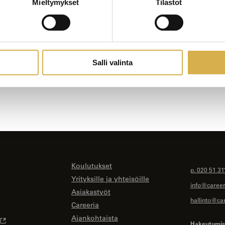
Mieltymykset
Tilastot
Salli valinta
Koulutukset
p. 020 51 31
Yrityksille ja yhteisöille
info@careeri
Asiakastyöt
hallinto@car
Careeria
Ajankohtaista
Hakeutumise