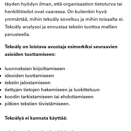
täyden hyödyn ilman, että organisaation tietoturva tai
henkilötiedot ovat vaarassa. On kuitenkin hyvä
ymmärtää, mihin tekoäly soveltuu ja mihin toisaalta ei.
Tekoäly analysoi ja ennustaa tekstin tuottoa mallien
perusteella.
Tekoäly on loistava avustaja esimerkiksi seuraavien
asioiden tuottamiseen:
luonnoksien kirjoittamiseen
ideoiden tuottamiseen
tekstin jalostamiseen
tiettyjen tietojen hakemiseen ja luokitteluun
koodin tarkistamiseen tai ehdottamiseen
pitkien tekstien tiivistämiseen.
Tekoälyä ei kannata käyttää: