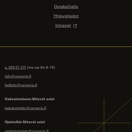
Opiskelijalle
Yhteystiedot
Intranet
p. 020 51 311
(ma–pe klo 8–16)
info@careeria.fi
hallinto@careeria.fi
Hakeutumiseen liittyvät asiat
hakutoimisto@careeria.fi
Opintoihin liittyvät asiat
opintotoimisto@careeria.fi