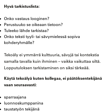
Hyvä tarkistuslista:
Onko vastaus looginen?
Perustuuko se oikeaan tietoon?
Tuleeko lähde tarkistaa?
Onko teksti tyyli- tai sävymielessä sopiva
kohderyhmälle?
Tekoäly ei ymmärrä kulttuuria, sävyjä tai kontekstia
samalla tavalla kuin ihminen – vaikka vaikuttaa siltä.
Lopputuloksen tarkistaminen on siksi tärkeää.
Käytä tekoälyä kuten kollegaa, ei päätöksentekijänä
vaan seuraavasti:
sparraajana
luonnoskumppanina
taustatyön tekijänä