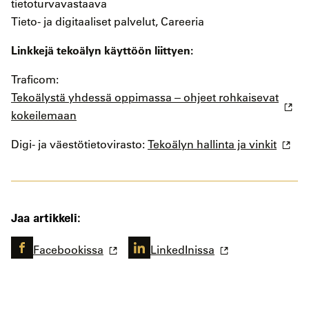
tietoturvavastaava
Tieto- ja digitaaliset palvelut, Careeria
Linkkejä tekoälyn käyttöön liittyen:
Traficom:
Tekoälystä yhdessä oppimassa ‒ ohjeet rohkaisevat
kokeilemaan
Digi- ja väestötietovirasto:
Tekoälyn hallinta ja vinkit
Jaa artikkeli:
Facebookissa
LinkedInissa