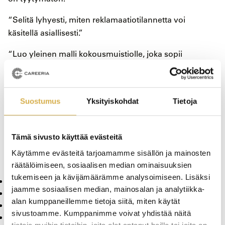
“Selitä lyhyesti, miten reklamaatiotilannetta voi
käsitellä asiallisesti.”
“Luo yleinen malli kokousmuistiolle, joka sopii
projektityöhön.”
“Laadi esimerkkipohja palvelukuvaukselle.”
Suostumus
Yksityiskohdat
Tietoja
Muista, että tekoäly oppii antamistasi kehotteista.
Monet julkiset tekoälymallit voivat käyttää käyttäjien
antamaa dataa mallin parantamiseen.
Tämä sivusto käyttää evästeitä
Käytämme evästeitä tarjoamamme sisällön ja mainosten
Siksi on erityisen tärkeää välttää kaikkea tietoa, joka:
räätälöimiseen, sosiaalisen median ominaisuuksien
tukemiseen ja kävijämäärämme analysoimiseen. Lisäksi
on luottamuksellista
jaamme sosiaalisen median, mainosalan ja analytiikka-
liittyy yksilöihin
alan kumppaneillemme tietoja siitä, miten käytät
koskee taloutta, strategiaa, sopimuksia tai tutkimusta
sivustoamme. Kumppanimme voivat yhdistää näitä
voi vaarantaa kilpailukykyä.
tietoja muihin tietoihin, joita olet antanut heille tai joita on