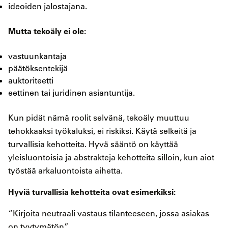
ideoiden jalostajana.
Mutta tekoäly ei ole:
vastuunkantaja
päätöksentekijä
auktoriteetti
eettinen tai juridinen asiantuntija.
Kun pidät nämä roolit selvänä, tekoäly muuttuu
tehokkaaksi työkaluksi, ei riskiksi. Käytä selkeitä ja
turvallisia kehotteita. Hyvä sääntö on käyttää
yleisluontoisia ja abstrakteja kehotteita silloin, kun aiot
työstää arkaluontoista aihetta.
Hyviä turvallisia kehotteita ovat esimerkiksi:
“Kirjoita neutraali vastaus tilanteeseen, jossa asiakas
on tyytymätön.”