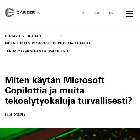
Siirry
sisältöön
FI
SV
EN
›
›
ETUSIVU
UUTISET
MITEN KÄYTÄN MICROSOFT COPILOTTIA JA MUITA
TEKOÄLYTYÖKALUJA TURVALLISESTI?
Miten käytän Microsoft
Copilottia ja muita
tekoälytyökaluja turvallisesti?
5.3.2026