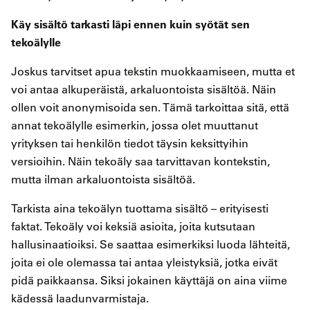
Käy sisältö tarkasti läpi ennen kuin syötät sen
tekoälylle
Joskus tarvitset apua tekstin muokkaamiseen, mutta et
voi antaa alkuperäistä, arkaluontoista sisältöä. Näin
ollen voit anonymisoida sen. Tämä tarkoittaa sitä, että
annat tekoälylle esimerkin, jossa olet muuttanut
yrityksen tai henkilön tiedot täysin keksittyihin
versioihin. Näin tekoäly saa tarvittavan kontekstin,
mutta ilman arkaluontoista sisältöä.
Tarkista aina tekoälyn tuottama sisältö – erityisesti
faktat. Tekoäly voi keksiä asioita, joita kutsutaan
hallusinaatioiksi. Se saattaa esimerkiksi luoda lähteitä,
joita ei ole olemassa tai antaa yleistyksiä, jotka eivät
pidä paikkaansa. Siksi jokainen käyttäjä on aina viime
kädessä laadunvarmistaja.