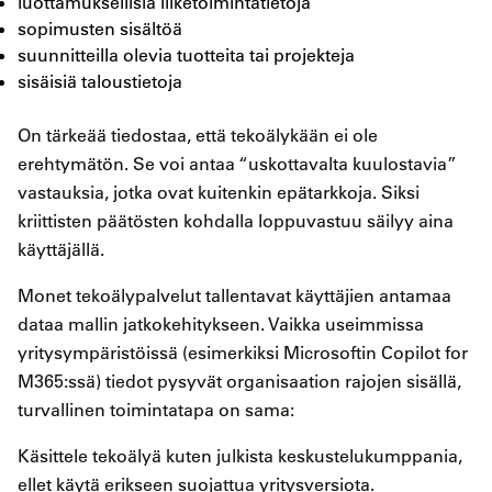
luottamuksellisia liiketoimintatietoja
sopimusten sisältöä
suunnitteilla olevia tuotteita tai projekteja
sisäisiä taloustietoja
On tärkeää tiedostaa, että tekoälykään ei ole
erehtymätön. Se voi antaa “uskottavalta kuulostavia”
vastauksia, jotka ovat kuitenkin epätarkkoja. Siksi
kriittisten päätösten kohdalla loppuvastuu säilyy aina
käyttäjällä.
Monet tekoälypalvelut tallentavat käyttäjien antamaa
dataa mallin jatkokehitykseen. Vaikka useimmissa
yritysympäristöissä (esimerkiksi Microsoftin Copilot for
M365:ssä) tiedot pysyvät organisaation rajojen sisällä,
turvallinen toimintatapa on sama:
Käsittele tekoälyä kuten julkista keskustelukumppania,
ellet käytä erikseen suojattua yritysversiota.