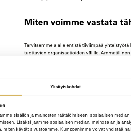
Miten voimme vastata tä
Tarvitsemme alalle entistä tiiviimpää yhteistyötä 
tuottavien organisaatioiden välille. Ammatillinen
sen tarpeeseen, siksi vuoropuhelu ja tiivis yhte
välillä on ensisijaisen tärkeää.
Puhtausala saa myös nostetta erilaisten tapaht
Yksityiskohdat
ammattilaiset pääsevät verkostoitumaan ja hyvi
lisätä tietoisuutta puhtausalan merkityksestä ja
ja positiivisella tiedottamisella voimme korostaa
itä
yhteiskunnalle. Urakehitysmahdollisuuksien par
mme sisällön ja mainosten räätälöimiseen, sosiaalisen median
avaaminen esimerkkien kautta työntekijöille voi
iseen. Lisäksi jaamme sosiaalisen median, mainosalan ja analy
Puhtausala tarvitsee positiivista markkinointia ja
, miten käytät sivustoamme. Kumppanimme voivat yhdistää näitä t