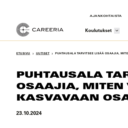
Siirry
sisältöön
AJANKOHTAISTA
Koulutukset
›
›
ETUSIVU
UUTISET
PUHTAUSALA TARVITSEE LISÄÄ OSAAJIA, MI
PUHTAUSALA TAR
OSAAJIA, MITE
KASVAVAAN OS
23.10.2024