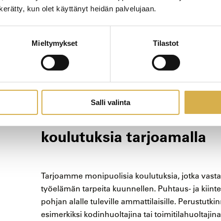
n kerätty, kun olet käyttänyt heidän palvelujaan.
Henkilöstön ergonomiaa ja työhyvinvointia voida
siivousvälineillä ja -koneilla. Manuaalisten siivo
tukena myös uusien teknologioiden, kuten robo
Mieltymykset
Tilastot
helpottavat puhtausalan ammattilaisten työtä t
Teknologian hyödyntäminen siivoustyössä paran
laatua ja voi osaltaan lisätä myös alan houkuttel
Salli valinta
Careeria vastaa osaajapu
koulutuksia tarjoamalla
Tarjoamme monipuolisia koulutuksia, jotka vasta
työelämän tarpeita kuunnellen. Puhtaus- ja kiinte
pohjan alalle tuleville ammattilaisille. Perustutk
esimerkiksi kodinhuoltajina tai toimitilahuoltajina