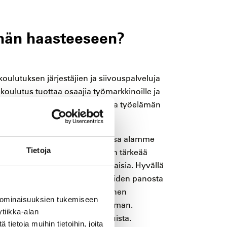
hän haasteeseen?
koulutuksen järjestäjien ja siivouspalveluja
 koulutus tuottaa osaajia työmarkkinoille ja
istyö ammatillisen koulutuksen ja työelämän
umien ja tempausten kautta, jossa alamme
Tietoja
ä kokemuksia voidaan jakaa. On tärkeää
 arvostaa näin alamme ammattilaisia. Hyvällä
 alan tärkeyttä ja sen työntekijöiden panosta
antaminen ja niiden konkreettinen
 ominaisuuksien tukemiseen
vat tehdä alasta houkuttelevamman.
tiikka-alan
 tarinoita onnistuneista urapoluista.
ietoja muihin tietoihin, joita