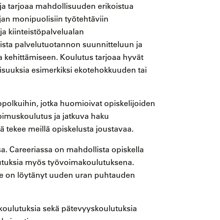
ja tarjoaa mahdollisuuden erikoistua
ajan monipuolisiin työtehtäviin
ja kiinteistöpalvelualan
mista palvelutuotannon suunnitteluun ja
a kehittämiseen. Koulutus tarjoaa hyvät
isuuksia esimerkiksi ekotehokkuuden tai
topolkuihin, jotka huomioivat opiskelijoiden
muskoulutus ja jatkuva haku
 tekee meillä opiskelusta joustavaa.
a. Careeriassa on mahdollista opiskella
lutuksia myös työvoimakoulutuksena.
e on löytänyt uuden uran puhtauden
skoulutuksia sekä pätevyyskoulutuksia