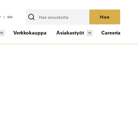
Hae
V
EN
Verkkokauppa
Asiakastyöt
Careeria