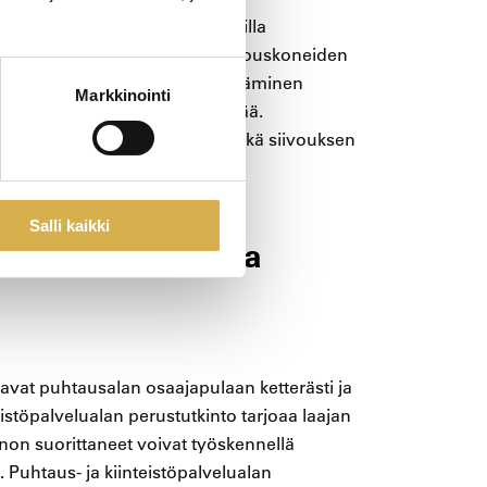
an tukea parhaiten ajantasaisilla
usvälineiden ja perinteisten siivouskoneiden
tiikan ja automaation, hyödyntäminen
Markkinointi
ekemällä siivouksesta kevyempää.
taa myös työn tehokkuutta sekä siivouksen
evuutta.
Salli kaikki
laan monipuolisia
avat puhtausalan osaajapulaan ketterästi ja
istöpalvelualan perustutkinto tarjoaa laajan
innon suorittaneet voivat työskennellä
. Puhtaus- ja kiinteistöpalvelualan