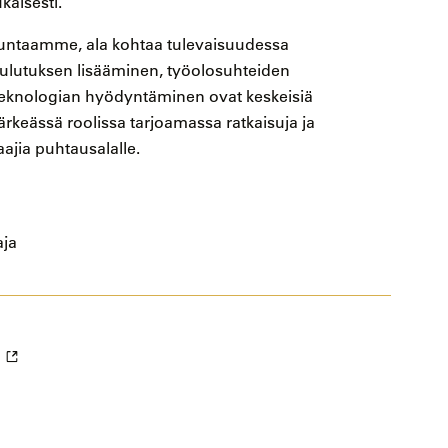
kaisesti.
skuntaamme, ala kohtaa tulevaisuudessa
ulutuksen lisääminen, työolosuhteiden
teknologian hyödyntäminen ovat keskeisiä
ärkeässä roolissa tarjoamassa ratkaisuja ja
jia puhtausalalle.
aja