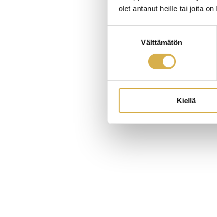
olet antanut heille tai joita o
Suostumuksen
Välttämätön
valinta
Kiellä