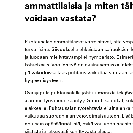
ammattilaisia ja miten t
voidaan vastata?
Puhtausalan ammattilaiset varmistavat, että ymp
turvallisina. Siivouksella ehkäistään sairauksien
ja luodaan miellyttävämpi elinympäristö. Esimerk
kohteissa siivoojien työ on avainasemassa infekt
päiväkodeissa taas puhtaus vaikuttaa suoraan l
hygieenisyyteen.
Osaajapula puhtausalalla johtuu monista tekijöi
alamme työvoima ikääntyy. Suuret ikäluokat, k
eläkkeelle. Puhtausalan työtehtäviä ei aina ehkä 
vaikuttaa suoraan alan vetovoimaisuuteen. Lisäks
on usein epäsäännöllistä, mikä voi luoda haastei
siististä ja jatkuvasti kehittyvästä alasta.