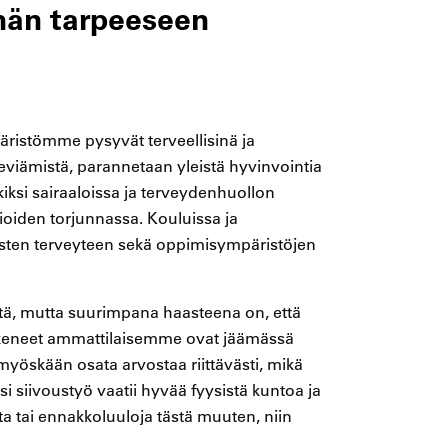
ähän tarpeeseen
äristömme pysyvät terveellisinä ja
 leviämistä, parannetaan yleistä hyvinvointia
iksi sairaaloissa ja terveydenhuollon
ioiden torjunnassa. Kouluissa ja
asten terveyteen sekä oppimisympäristöjen
stä, mutta suurimpana haasteena on, että
okeneet ammattilaisemme ovat jäämässä
myöskään osata arvostaa riittävästi, mikä
i siivoustyö vaatii hyvää fyysistä kuntoa ja
ta tai ennakkoluuloja tästä muuten, niin