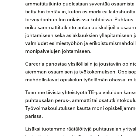
ammattitutkinto puolestaan syventää osaamista 
tiettyihin tehtäviin, kuten esimerkiksi laitoshuolt
terveydenhuollon erilaisissa kohteissa. Puhtaus- 
erikoisammattitutkinto antaa opiskelijoille osaa
johtamiseen sekä asiakkuuksien ylläpitämiseen j
valmiudet esimiestyöhön ja erikoistumismahdoll
monipalvelujen johtamiseen.
Careeria panostaa yksilöllisiin ja joustaviin opin
aiemman osaamisen ja työkokemuksen. Oppisopi
mahdollistavat opiskelun työelämän ohessa, mikä
Teemme tiivistä yhteistyötä TE-palveluiden kanss
puhtausalan perus-, ammatti tai osatutkintokou
Työvoimakoulutuksen kautta moni opiskelijamm
parissa.
Lisäksi tuotamme räätälöityjä puhtausalan yrity