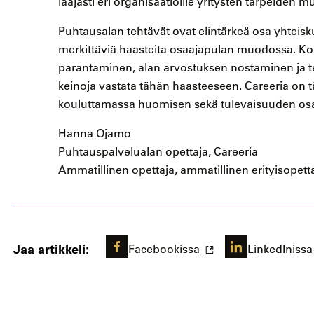
laajasti eri organisaatioille yritysten tarpeiden mu
Puhtausalan tehtävät ovat elintärkeä osa yhtei
merkittäviä haasteita osaajapulan muodossa. Ko
parantaminen, alan arvostuksen nostaminen ja 
keinoja vastata tähän haasteeseen. Careeria on t
kouluttamassa huomisen sekä tulevaisuuden osaa
Hanna Ojamo
Puhtauspalvelualan opettaja, Careeria
Ammatillinen opettaja, ammatillinen erityisopett
Jaa artikkeli:
Facebookissa
LinkedInissa