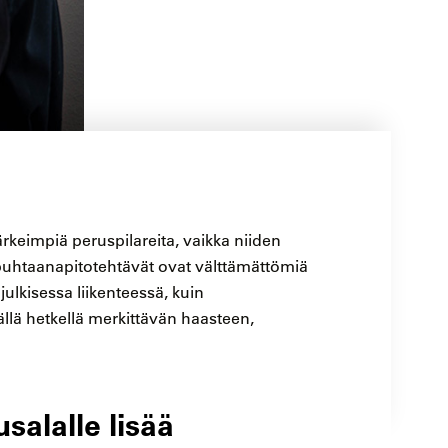
keimpiä peruspilareita, vaikka niiden
puhtaanapitotehtävät ovat välttämättömiä
julkisessa liikenteessä, kuin
ällä hetkellä merkittävän haasteen,
alalle lisää