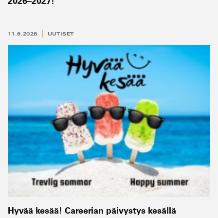
2026–2027!
11.6.2026
UUTISET
Hyvää kesää! Careerian päivystys kesällä