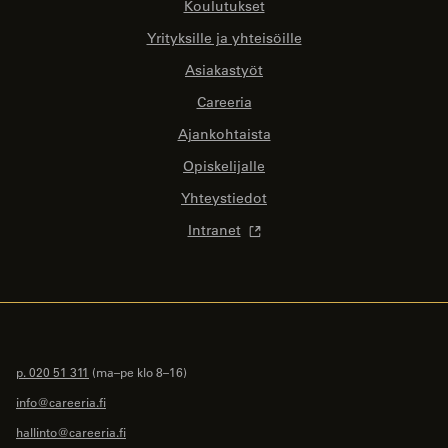
Koulutukset
Yrityksille ja yhteisöille
Asiakastyöt
Careeria
Ajankohtaista
Opiskelijalle
Yhteystiedot
Intranet
p. 020 51 311
(ma–pe klo 8–16)
info@careeria.fi
hallinto@careeria.fi