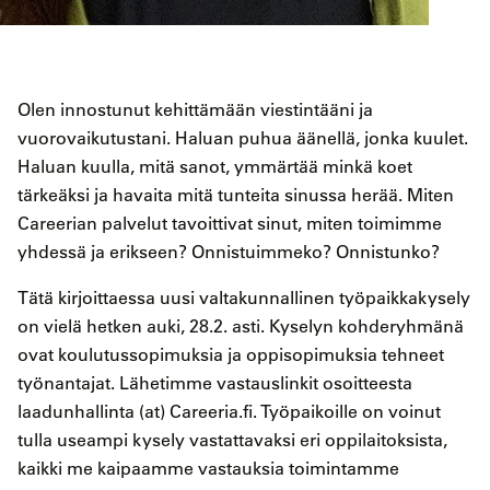
Olen innostunut kehittämään viestintääni ja
vuorovaikutustani. Haluan puhua äänellä, jonka kuulet.
Haluan kuulla, mitä sanot, ymmärtää minkä koet
tärkeäksi ja havaita mitä tunteita sinussa herää. Miten
Careerian palvelut tavoittivat sinut, miten toimimme
yhdessä ja erikseen? Onnistuimmeko? Onnistunko?
Tätä kirjoittaessa uusi valtakunnallinen työpaikkakysely
on vielä hetken auki, 28.2. asti. Kyselyn kohderyhmänä
ovat koulutussopimuksia ja oppisopimuksia tehneet
työnantajat. Lähetimme vastauslinkit osoitteesta
laadunhallinta (at) Careeria.fi. Työpaikoille on voinut
tulla useampi kysely vastattavaksi eri oppilaitoksista,
kaikki me kaipaamme vastauksia toimintamme