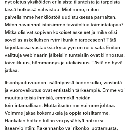
nyt oletus yksiköiden erilaisista tilanteista ja tarpeista
tässä hetkessä vahvistuu. Mietimme, miten
palvelisimme henkilöstöä uudistuksessa parhaiten.
Miten havainnollistaisimme tavoiteltua toimintatapaa?
Mitkä olisivat sopivan kokoiset askeleet ja mikä olisi
sovelias askelluksen rytmi kunkin tarpeeseen? Tätä
kirjoittaessa vastauksia kyselyyn on reilu sata. Eniten
valittuja webinaarin jälkeisiin tunteisiin ovat kiinnostus,
toiveikkuus, hämmennys ja uteliaisuus. Tästä on hyvä
jatkaa.
Itseohjautuvuuden lisääntyessä tiedonkulku, viestintä
ja vuorovaikutus ovat entistäkin tärkeämpiä. Emme voi
muuttaa toisia ihmisiä, emmekä heidän
toimintamalliaan. Mutta itseämme voimme johtaa.
Voimme jakaa kokemuksia ja oppia toisiltamme.
Hankalan hetken tullen voi pysähtyä hetkeksi
itsearviointiin: Rakennanko vai rikonko luottamusta,