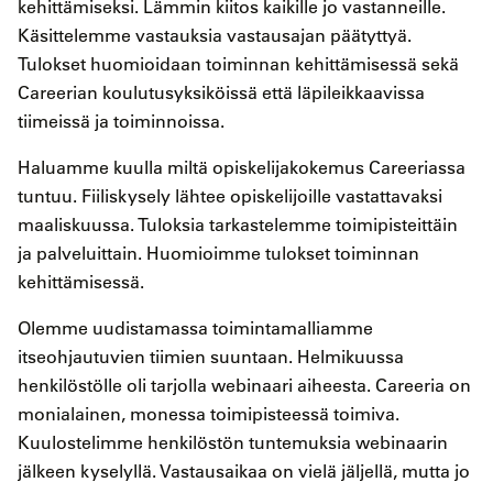
kehittämiseksi. Lämmin kiitos kaikille jo vastanneille.
Käsittelemme vastauksia vastausajan päätyttyä.
Tulokset huomioidaan toiminnan kehittämisessä sekä
Careerian koulutusyksiköissä että läpileikkaavissa
tiimeissä ja toiminnoissa.
Haluamme kuulla miltä opiskelijakokemus Careeriassa
tuntuu. Fiiliskysely lähtee opiskelijoille vastattavaksi
maaliskuussa. Tuloksia tarkastelemme toimipisteittäin
ja palveluittain. Huomioimme tulokset toiminnan
kehittämisessä.
Olemme uudistamassa toimintamalliamme
itseohjautuvien tiimien suuntaan. Helmikuussa
henkilöstölle oli tarjolla webinaari aiheesta. Careeria on
monialainen, monessa toimipisteessä toimiva.
Kuulostelimme henkilöstön tuntemuksia webinaarin
jälkeen kyselyllä. Vastausaikaa on vielä jäljellä, mutta jo