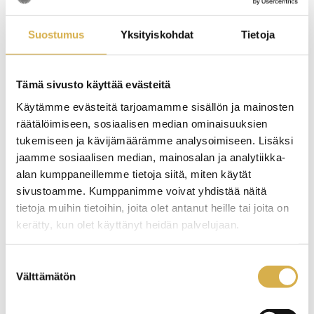
Suostumus
Yksityiskohdat
Tietoja
Tämä sivusto käyttää evästeitä
Käytämme evästeitä tarjoamamme sisällön ja mainosten
räätälöimiseen, sosiaalisen median ominaisuuksien
tukemiseen ja kävijämäärämme analysoimiseen. Lisäksi
jaamme sosiaalisen median, mainosalan ja analytiikka-
alan kumppaneillemme tietoja siitä, miten käytät
sivustoamme. Kumppanimme voivat yhdistää näitä
tietoja muihin tietoihin, joita olet antanut heille tai joita on
Päivi Koponen
kerätty, kun olet käyttänyt heidän palvelujaan.
Laatupäällikkö
Careeria
Suostumuksen
Välttämätön
valinta