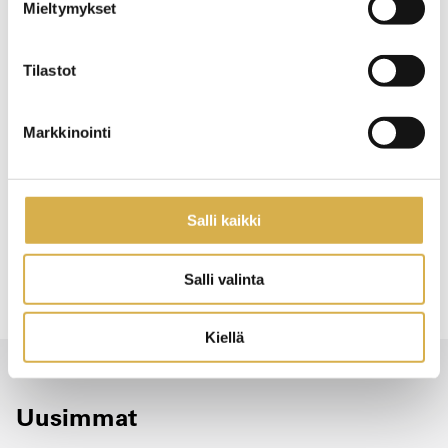
Jaa artikkeli:
Mieltymykset
Facebookissa
LinkedInissa
Tilastot
Markkinointi
Aiheet:
Salli kaikki
kehittäminen
kysely
Salli valinta
Kiellä
Uusimmat