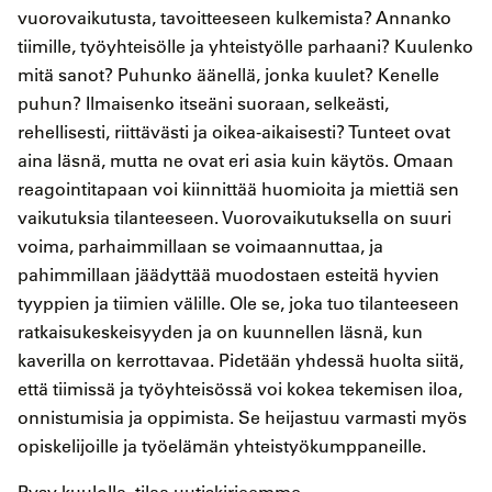
vuorovaikutusta, tavoitteeseen kulkemista? Annanko
tiimille, työyhteisölle ja yhteistyölle parhaani? Kuulenko
mitä sanot? Puhunko äänellä, jonka kuulet? Kenelle
puhun? Ilmaisenko itseäni suoraan, selkeästi,
rehellisesti, riittävästi ja oikea-aikaisesti? Tunteet ovat
aina läsnä, mutta ne ovat eri asia kuin käytös. Omaan
reagointitapaan voi kiinnittää huomioita ja miettiä sen
vaikutuksia tilanteeseen. Vuorovaikutuksella on suuri
voima, parhaimmillaan se voimaannuttaa, ja
pahimmillaan jäädyttää muodostaen esteitä hyvien
tyyppien ja tiimien välille. Ole se, joka tuo tilanteeseen
ratkaisukeskeisyyden ja on kuunnellen läsnä, kun
kaverilla on kerrottavaa. Pidetään yhdessä huolta siitä,
että tiimissä ja työyhteisössä voi kokea tekemisen iloa,
onnistumisia ja oppimista. Se heijastuu varmasti myös
opiskelijoille ja työelämän yhteistyökumppaneille.