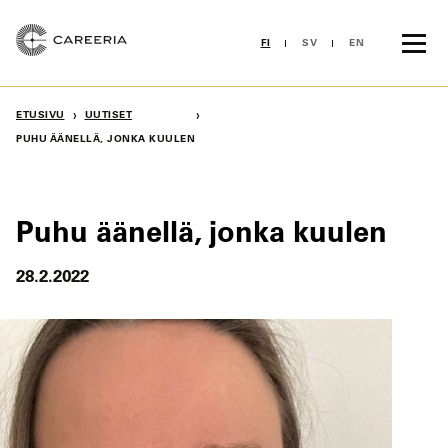
Siirry
sisältöön
FI
SV
EN
›
›
ETUSIVU
UUTISET
PUHU ÄÄNELLÄ, JONKA KUULEN
Puhu äänellä, jonka kuulen
28.2.2022