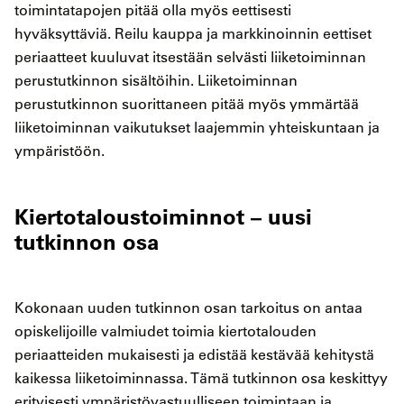
toimintatapojen pitää olla myös eettisesti
hyväksyttäviä. Reilu kauppa ja markkinoinnin eettiset
periaatteet kuuluvat itsestään selvästi liiketoiminnan
perustutkinnon sisältöihin. Liiketoiminnan
perustutkinnon suorittaneen pitää myös ymmärtää
liiketoiminnan vaikutukset laajemmin yhteiskuntaan ja
ympäristöön.
Kiertotaloustoiminnot – uusi
tutkinnon osa
Kokonaan uuden tutkinnon osan tarkoitus on antaa
opiskelijoille valmiudet toimia kiertotalouden
periaatteiden mukaisesti ja edistää kestävää kehitystä
kaikessa liiketoiminnassa. Tämä tutkinnon osa keskittyy
erityisesti ympäristövastuulliseen toimintaan ja