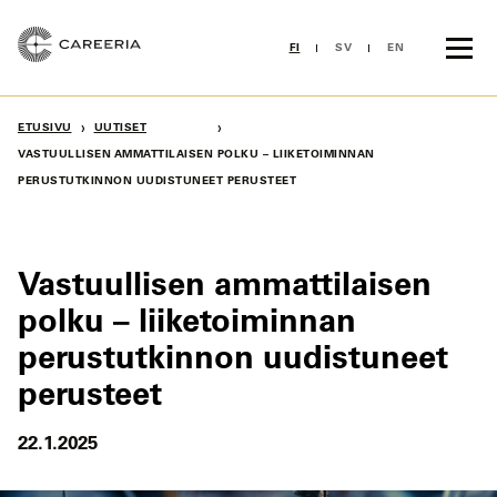
Siirry
sisältöön
FI
SV
EN
›
›
ETUSIVU
UUTISET
VASTUULLISEN AMMATTILAISEN POLKU – LIIKETOIMINNAN
PERUSTUTKINNON UUDISTUNEET PERUSTEET
Vastuullisen ammattilaisen
polku – liiketoiminnan
perustutkinnon uudistuneet
perusteet
22.1.2025