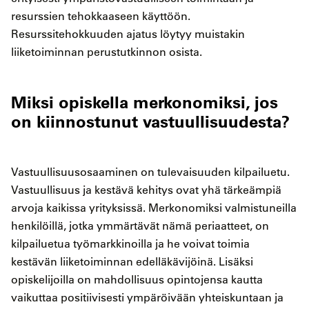
resurssien tehokkaaseen käyttöön.
Resurssitehokkuuden ajatus löytyy muistakin
liiketoiminnan perustutkinnon osista.
Miksi opiskella merkonomiksi, jos
on kiinnostunut vastuullisuudesta?
Vastuullisuusosaaminen on tulevaisuuden kilpailuetu.
Vastuullisuus ja kestävä kehitys ovat yhä tärkeämpiä
arvoja kaikissa yrityksissä. Merkonomiksi valmistuneilla
henkilöillä, jotka ymmärtävät nämä periaatteet, on
kilpailuetua työmarkkinoilla ja he voivat toimia
kestävän liiketoiminnan edelläkävijöinä. Lisäksi
opiskelijoilla on mahdollisuus opintojensa kautta
vaikuttaa positiivisesti ympäröivään yhteiskuntaan ja