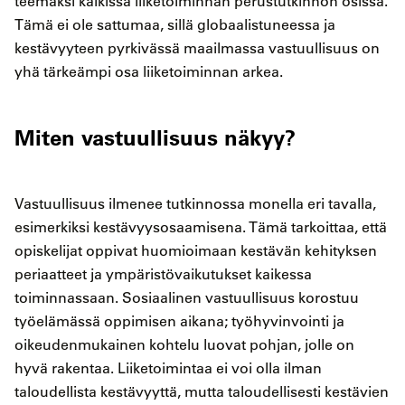
teemaksi kaikissa liiketoiminnan perustutkinnon osissa.
Tämä ei ole sattumaa, sillä globaalistuneessa ja
kestävyyteen pyrkivässä maailmassa vastuullisuus on
yhä tärkeämpi osa liiketoiminnan arkea.
Miten vastuullisuus näkyy?
Vastuullisuus ilmenee tutkinnossa monella eri tavalla,
esimerkiksi kestävyysosaamisena. Tämä tarkoittaa, että
opiskelijat oppivat huomioimaan kestävän kehityksen
periaatteet ja ympäristövaikutukset kaikessa
toiminnassaan. Sosiaalinen vastuullisuus korostuu
työelämässä oppimisen aikana; työhyvinvointi ja
oikeudenmukainen kohtelu luovat pohjan, jolle on
hyvä rakentaa. Liiketoimintaa ei voi olla ilman
taloudellista kestävyyttä, mutta taloudellisesti kestävien