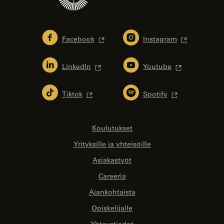
Facebook
Instagram
LinkedIn
Youtube
Tiktok
Spotify
Koulutukset
Yrityksille ja yhteisöille
Asiakastyöt
Careeria
Ajankohtaista
Opiskelijalle
Yhteystiedot