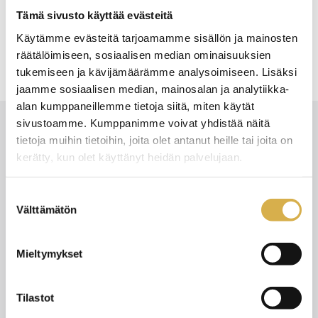
Aiheet:
Tämä sivusto käyttää evästeitä
liiketoiminnan perustutkino
vastuullisuus
Käytämme evästeitä tarjoamamme sisällön ja mainosten
räätälöimiseen, sosiaalisen median ominaisuuksien
tukemiseen ja kävijämäärämme analysoimiseen. Lisäksi
jaamme sosiaalisen median, mainosalan ja analytiikka-
alan kumppaneillemme tietoja siitä, miten käytät
sivustoamme. Kumppanimme voivat yhdistää näitä
tietoja muihin tietoihin, joita olet antanut heille tai joita on
Uusimmat
kerätty, kun olet käyttänyt heidän palvelujaan.
Katso kaikki
Suostumuksen
Välttämätön
valinta
12.6.2026
UUTISET
Mieltymykset
Tilastot