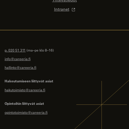
Intranet
p. 020 51 311
(ma–pe klo 8–16)
info@careeria.fi
hallinto@careeria.fi
Hakeutumiseen liittyvät asiat
hakutoimisto@careeria.fi
Opintoihin liittyvät asiat
opintotoimisto@careeria.fi