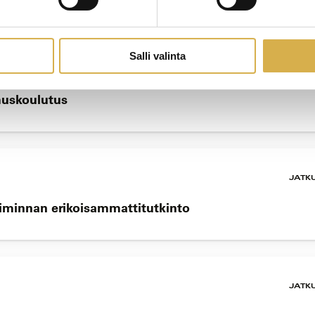
Salli valinta
JATK
muskoulutus
JATK
oiminnan erikoisammattitutkinto
JATK