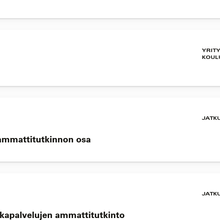
YRIT
KOUL
JATK
 ammattitutkinnon osa
JATK
okapalvelujen ammattitutkinto