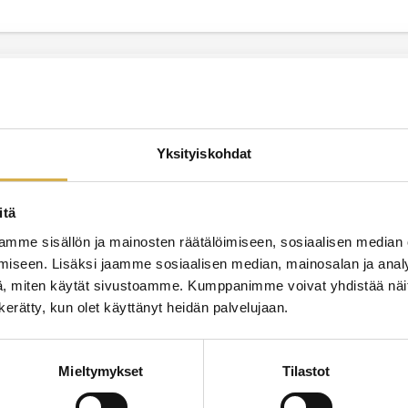
YRIT
KOUL
 työskenteleville
Yksityiskohdat
itä
JATK
mme sisällön ja mainosten räätälöimiseen, sosiaalisen median
mmattitutkinto
iseen. Lisäksi jaamme sosiaalisen median, mainosalan ja analy
, miten käytät sivustoamme. Kumppanimme voivat yhdistää näitä t
n kerätty, kun olet käyttänyt heidän palvelujaan.
JATK
Mieltymykset
Tilastot
kan perustutkinto