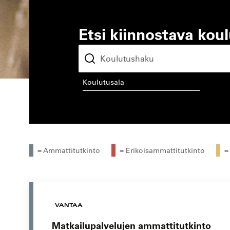
Etsi kiinnostava kou
koulutusala
kou
= Ammattitutkinto
= Erikoisammattitutkinto
=
VANTAA
Matkailupalvelujen ammattitutkinto