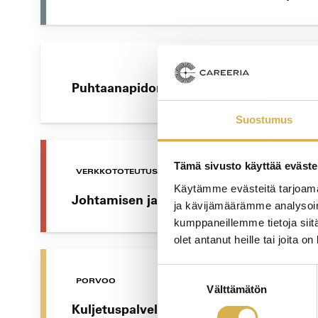
Puhtaanapidon perusteet eläinten parissa
Suostumus
Tämä sivusto käyttää eväste
VERKKOTOTEUTUS
Käytämme evästeitä tarjoama
Johtamisen ja yritysjohtamisen erikoisa
ja kävijämäärämme analysoim
kumppaneillemme tietoja siitä
olet antanut heille tai joita o
Suostumuksen
PORVOO
Välttämätön
valinta
Kuljetuspalvelujen osaamisala | Logistii