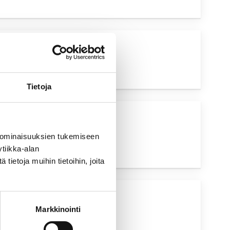
YSKOHTAINEN
UTUS
Tietoja
UVA HAKU
 ominaisuuksien tukemiseen
tiikka-alan
ietoja muihin tietoihin, joita
UVA HAKU
Markkinointi