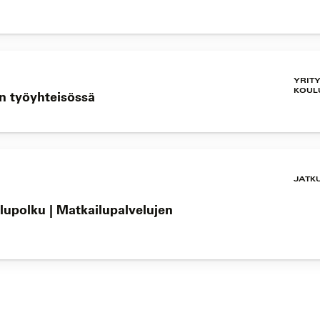
YRIT
KOUL
an työyhteisössä
JATK
lupolku | Matkailupalvelujen