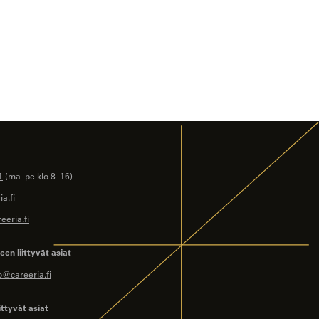
1
(ma–pe klo 8–16)
a.fi
eeria.fi
en liittyvät asiat
o@careeria.fi
ittyvät asiat