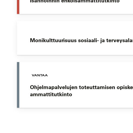
Isännöinnin erikoisammattitutkinto
Monikulttuurisuus sosiaali- ja terveysal
VANTAA
Ohjelmapalvelujen toteuttamisen opiske
ammattitutkinto
Koulutushaun