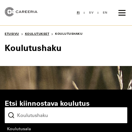
Siirry
sisältöön
FI
SV
EN
›
›
ETUSIVU
KOULUTUKSET
KOULUTUSHAKU
Koulutushaku
Etsi kiinnostava koulutus
koulutusala