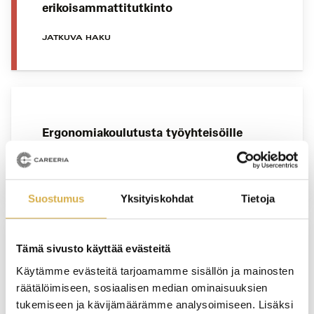
erikoisammattitutkinto
JATKUVA HAKU
Ergonomiakoulutusta työyhteisöille
YRITYSKOHTAINEN KOULUTUS
Suostumus
Yksityiskohdat
Tietoja
Tämä sivusto käyttää evästeitä
Henkilöstöpalvelut | Liiketoiminnan
Käytämme evästeitä tarjoamamme sisällön ja mainosten
ammattitutkinnon osa
räätälöimiseen, sosiaalisen median ominaisuuksien
tukemiseen ja kävijämäärämme analysoimiseen. Lisäksi
JATKUVA HAKU