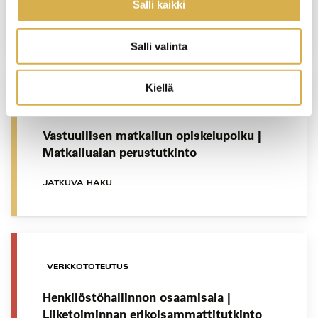
Salli kaikki
JATKUVA HAKU
Salli valinta
Kiellä
VANTAA
Vastuullisen matkailun opiskelupolku |
Matkailualan perustutkinto
JATKUVA HAKU
VERKKOTOTEUTUS
Henkilöstöhallinnon osaamisala |
Liiketoiminnan erikoisammattitutkinto