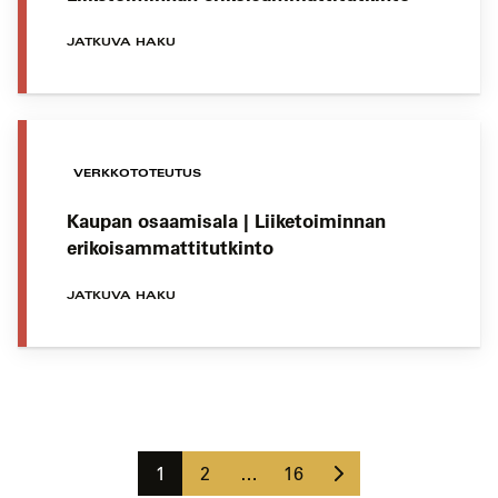
JATKUVA HAKU
VERKKOTOTEUTUS
Kaupan osaamisala | Liiketoiminnan
erikoisammattitutkinto
JATKUVA HAKU
Koulutushaun
sivujen
Seuraava
selaus
Sivu
Sivu
Sivu
1
2
…
16
sivu