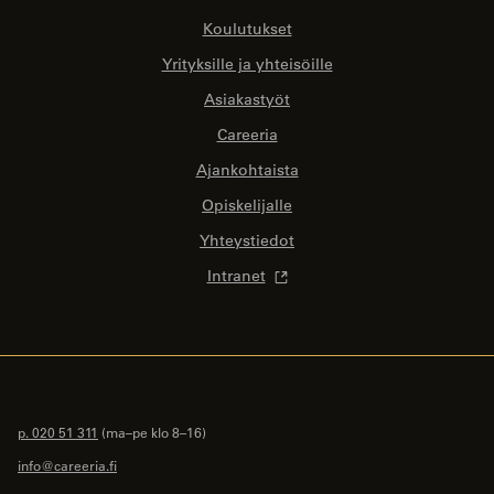
Koulutukset
Yrityksille ja yhteisöille
Asiakastyöt
Careeria
Ajankohtaista
Opiskelijalle
Yhteystiedot
Intranet
p. 020 51 311
(ma–pe klo 8–16)
info@careeria.fi