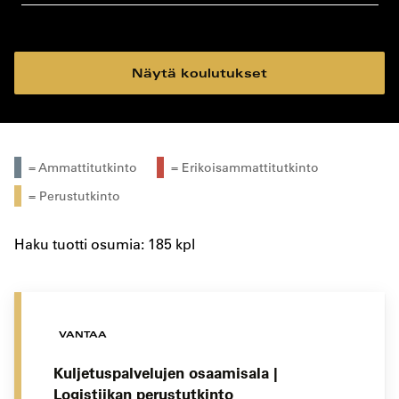
koulutustyyppi
koulutuspaikka
Näytä koulutukset
= Ammattitutkinto
= Erikoisammattitutkinto
= Perustutkinto
Haku tuotti osumia: 185 kpl
VANTAA
Kuljetuspalvelujen osaamisala |
Logistiikan perustutkinto