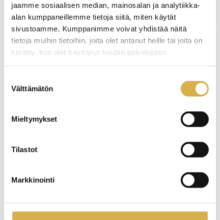
jaamme sosiaalisen median, mainosalan ja analytiikka-
alan kumppaneillemme tietoja siitä, miten käytät
sivustoamme. Kumppanimme voivat yhdistää näitä
tietoja muihin tietoihin, joita olet antanut heille tai joita on
kerätty, kun olet käyttänyt heidän palvelujaan.
VANTAA
Osaajaksi hotellin vastaanottoon |
Suostumuksen
Matkailupalvelujen ammattitutkinto,
Välttämätön
valinta
osatutkinto
Mieltymykset
JATKUVA HAKU
Tilastot
Markkinointi
VANTAA
Palvelulogistiikkatyöntekijä | Logistiikan
perustutkinto