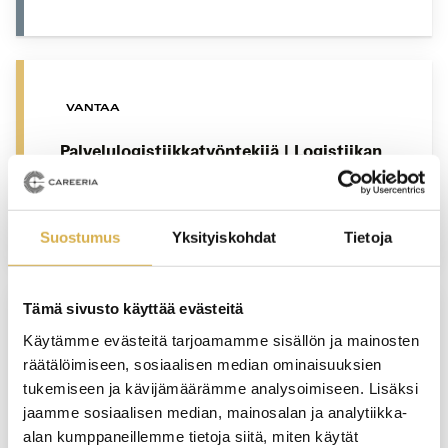
VANTAA
Palvelulogistiikkatyöntekijä | Logistiikan
perustutkinto
JATKUVA HAKU
Suostumus
Yksityiskohdat
Tietoja
Tämä sivusto käyttää evästeitä
VANTAA
Käytämme evästeitä tarjoamamme sisällön ja mainosten
räätälöimiseen, sosiaalisen median ominaisuuksien
Vastuullisen matkailun opiskelupolku |
tukemiseen ja kävijämäärämme analysoimiseen. Lisäksi
Matkailualan perustutkinto
jaamme sosiaalisen median, mainosalan ja analytiikka-
alan kumppaneillemme tietoja siitä, miten käytät
JATKUVA HAKU