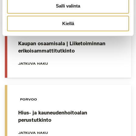
Salli valinta
Kiellä
VERKKOTOTEUTUS
Kaupan osaamisala | Liiketoiminnan
erikoisammattitutkinto
JATKUVA HAKU
PORVOO
Hius- ja kauneudenhoitoalan
perustutkinto
JATKUVA HAKU