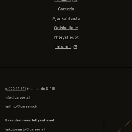
Careeria
Ajankohtaista
Opiskelijalle
Yhteystiedot
Intranet
p. 020 51 311
(ma–pe klo 8–16)
info@careeria.fi
hallinto@careeria.fi
Hakeutumiseen liittyvät asiat
hakutoimisto@careeria.fi