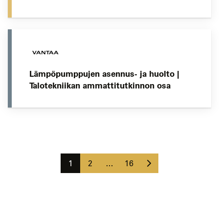
VANTAA
Lämpöpumppujen asennus- ja huolto |
Talotekniikan ammattitutkinnon osa
Koulutushaun
sivujen
Seuraava
selaus
Sivu
Sivu
Sivu
1
2
…
16
sivu