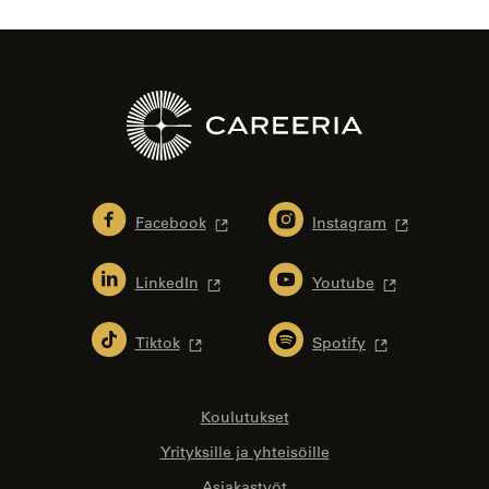
Facebook
Instagram
LinkedIn
Youtube
Tiktok
Spotify
Koulutukset
Yrityksille ja yhteisöille
Asiakastyöt