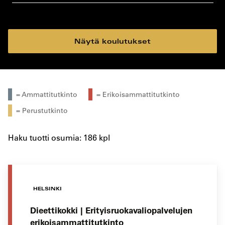
koulutustyyppi
koulutuspaikka
Näytä koulutukset
= Ammattitutkinto
= Erikoisammattitutkinto
= Perustutkinto
Haku tuotti osumia: 186 kpl
HELSINKI
Dieettikokki | Erityisruokavaliopalvelujen
erikoisammattitutkinto