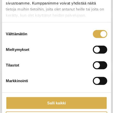
sivustoamme. Kumppanimme voivat yhdistää näitä
tietoja muihin tietoihin, joita olet antanut heille tai joita on
kerätty, kun olet käyttänyt heidän palvelujaan.
Suostumuksen
SUORAAN NÄYTTÖÖN
Välttämätön
valinta
Isännöinnin ammattitutkinto
Mieltymykset
JATKUVA HAKU
Tilastot
Markkinointi
VERKKOTOTEUTUS
Henkilöstöhallinnon osaamisala |
Liiketoiminnan erikoisammattitutkinto
Salli kaikki
JATKUVA HAKU