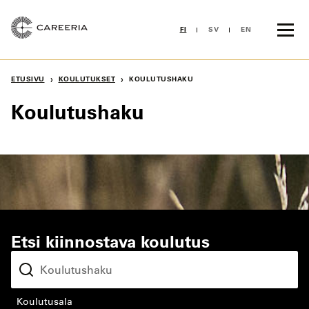
Siirry
sisältöön
FI
SV
EN
›
›
ETUSIVU
KOULUTUKSET
KOULUTUSHAKU
Koulutushaku
Etsi kiinnostava koulutus
koulutusala