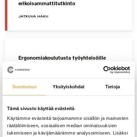
erikoisammattitutkinto
JATKUVA HAKU
Ergonomiakoulutusta työyhteisöille
YRITYSKOHTAINEN KOULUTUS
Suostumus
Yksityiskohdat
Tietoja
Tämä sivusto käyttää evästeitä
Henkilöstöpalvelut | Liiketoiminnan
Käytämme evästeitä tarjoamamme sisällön ja mainosten
ammattitutkinnon osa
räätälöimiseen, sosiaalisen median ominaisuuksien
tukemiseen ja kävijämäärämme analysoimiseen. Lisäksi
JATKUVA HAKU