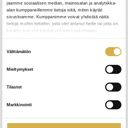
jaamme sosiaalisen median, mainosalan ja analytiikka-
alan kumppaneillemme tietoja siitä, miten käytät
sivustoamme. Kumppanimme voivat yhdistää näitä
tietoja muihin tietoihin, joita olet antanut heille tai joita on
kerätty, kun olet käyttänyt heidän palvelujaan.
VANTAA
Osaajaksi hotellin vastaanottoon |
Suostumuksen
Matkailupalvelujen ammattitutkinto,
Välttämätön
valinta
osatutkinto
Mieltymykset
JATKUVA HAKU
Tilastot
Markkinointi
VANTAA
Palvelulogistiikkatyöntekijä | Logistiikan
perustutkinto