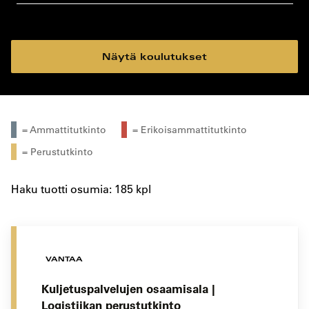
koulutustyyppi
koulutuspaikka
Näytä koulutukset
= Ammattitutkinto
= Erikoisammattitutkinto
= Perustutkinto
Haku tuotti osumia: 185 kpl
VANTAA
Kuljetuspalvelujen osaamisala |
Logistiikan perustutkinto