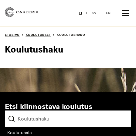
Siirry
sisältöön
FI
SV
EN
›
›
ETUSIVU
KOULUTUKSET
KOULUTUSHAKU
Koulutushaku
Etsi kiinnostava koulutus
koulutusala