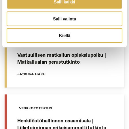
Salli kaikki
JATKUVA HAKU
Salli valinta
Kiellä
VANTAA
Vastuullisen matkailun opiskelupolku |
Matkailualan perustutkinto
JATKUVA HAKU
VERKKOTOTEUTUS
Henkilöstöhallinnon osaamisala |
Liiketoiminnan erikoisammattitutkinto