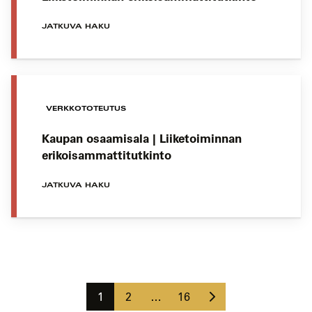
JATKUVA HAKU
VERKKOTOTEUTUS
Kaupan osaamisala | Liiketoiminnan
erikoisammattitutkinto
JATKUVA HAKU
Koulutushaun
sivujen
Seuraava
selaus
Sivu
Sivu
Sivu
1
2
…
16
sivu