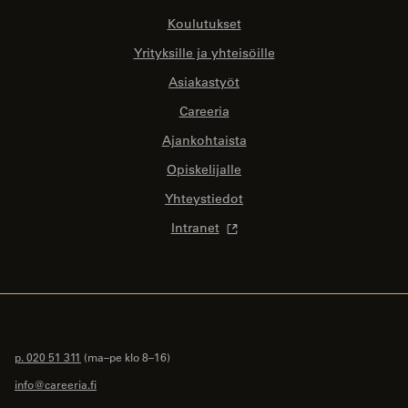
Koulutukset
Yrityksille ja yhteisöille
Asiakastyöt
Careeria
Ajankohtaista
Opiskelijalle
Yhteystiedot
Intranet
p. 020 51 311
(ma–pe klo 8–16)
info@careeria.fi