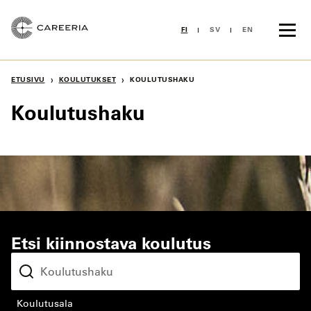
Siirry
sisältöön
FI
SV
EN
›
›
ETUSIVU
KOULUTUKSET
KOULUTUSHAKU
Koulutushaku
Etsi kiinnostava koulutus
koulutusala