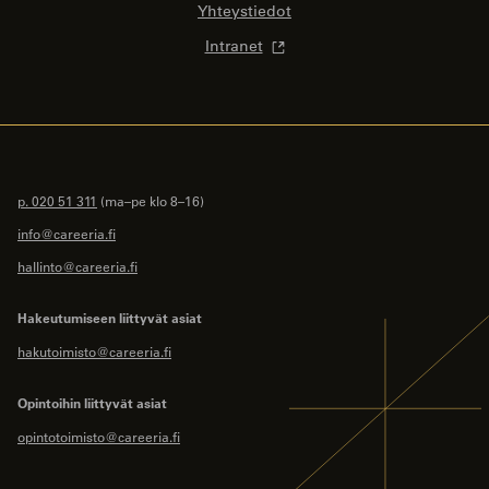
Yhteystiedot
Intranet
p. 020 51 311
(ma–pe klo 8–16)
info@careeria.fi
hallinto@careeria.fi
Hakeutumiseen liittyvät asiat
hakutoimisto@careeria.fi
Opintoihin liittyvät asiat
opintotoimisto@careeria.fi