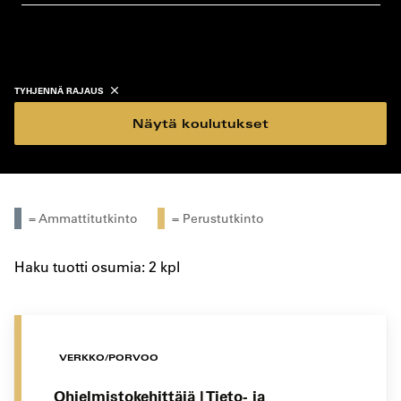
koulutustyyppi
koulutuspaikka
TYHJENNÄ RAJAUS
Näytä koulutukset
= Ammattitutkinto
= Perustutkinto
Haku tuotti osumia: 2 kpl
VERKKO/PORVOO
Ohjelmistokehittäjä | Tieto- ja