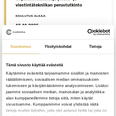
viestintätekniikan perustutkinto
KOULUTUS ALKAA
19.10.2026
VIIMEINEN HAKUPÄIVÄ
14.8.2026
Suostumus
Yksityiskohdat
Tietoja
Tämä sivusto käyttää evästeitä
Käytämme evästeitä tarjoamamme sisällön ja mainosten
VERKKO/PORVOO
räätälöimiseen, sosiaalisen median ominaisuuksien
tukemiseen ja kävijämäärämme analysoimiseen. Lisäksi
Isännöinnin työvoimakoulutus (nro
jaamme sosiaalisen median, mainosalan ja analytiikka-
26061861) | Isännöinnin ammattitutkinto |
alan kumppaneillemme tietoja siitä, miten käytät
Työvoimakoulutus
sivustoamme. Kumppanimme voivat yhdistää näitä
tietoja muihin tietoihin, joita olet antanut heille tai joita on
KOULUTUS ALKAA