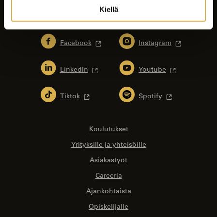
Kiellä
Facebook
Instagram
LinkedIn
Youtube
Tiktok
Spotify
Koulutukset
Yrityksille ja yhteisöille
Asiakastyöt
Careeria
Ajankohtaista
Opiskelijalle