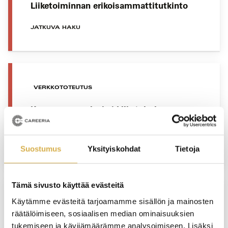
Liiketoiminnan erikoisammattitutkinto
JATKUVA HAKU
VERKKOTOTEUTUS
Kaupan osaamisala | Liiketoiminnan
erikoisammattitutkinto
JATKUVA HAKU
Suostumus
Yksityiskohdat
Tietoja
Tämä sivusto käyttää evästeitä
Käytämme evästeitä tarjoamamme sisällön ja mainosten
PORVOO
räätälöimiseen, sosiaalisen median ominaisuuksien
Hius- ja kauneudenhoitoalan
tukemiseen ja kävijämäärämme analysoimiseen. Lisäksi