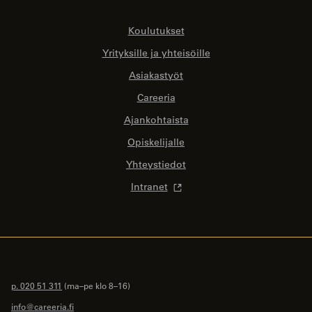
Koulutukset
Yrityksille ja yhteisöille
Asiakastyöt
Careeria
Ajankohtaista
Opiskelijalle
Yhteystiedot
Intranet
p. 020 51 311
(ma–pe klo 8–16)
info@careeria.fi