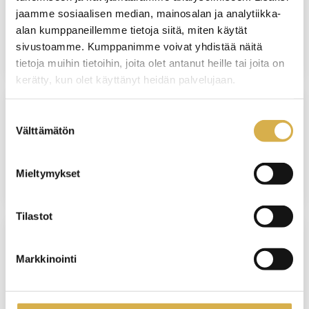
perustutkinto
jaamme sosiaalisen median, mainosalan ja analytiikka-
alan kumppaneillemme tietoja siitä, miten käytät
JATKUVA HAKU
sivustoamme. Kumppanimme voivat yhdistää näitä
tietoja muihin tietoihin, joita olet antanut heille tai joita on
kerätty, kun olet käyttänyt heidän palvelujaan.
Suostumuksen
VANTAA
Välttämätön
valinta
Lämpöpumppujen asennus- ja huolto |
Talotekniikan ammattitutkinnon osa
Mieltymykset
Tilastot
HELSINKI
Markkinointi
Majoitus- ja ravitsemisalan
esihenkilötyön erikoisammattitutkinto