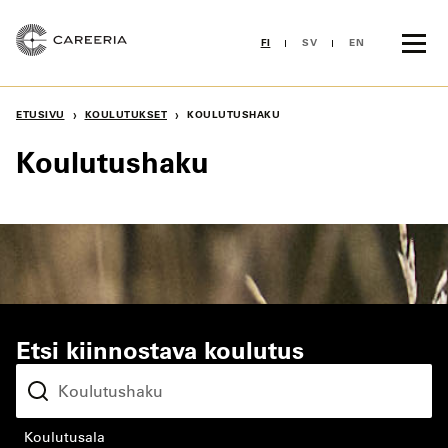
Siirry
sisältöön
FI
SV
EN
›
›
ETUSIVU
KOULUTUKSET
KOULUTUSHAKU
Koulutushaku
Etsi kiinnostava koulutus
koulutusala