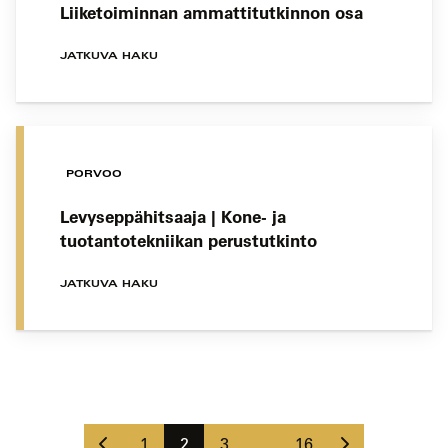
Liiketoiminnan ammattitutkinnon osa
JATKUVA HAKU
PORVOO
Levyseppähitsaaja | Kone- ja
tuotantotekniikan perustutkinto
JATKUVA HAKU
Koulutushaun
sivujen
Edellinen
Seuraava
selaus
Sivu
Sivu
Sivu
Sivu
1
2
3
…
16