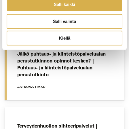
Salli kaikki
JATKUVA HAKU
Salli valinta
Kiellä
PORVOO
Jäikö puhtaus- ja kiinteistöpalvelualan
perustutkinnon opinnot kesken? |
Puhtaus- ja kiinteistöpalvelualan
perustutkinto
JATKUVA HAKU
Terveydenhuollon sihteeripalvelut |