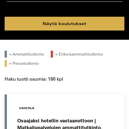
koulutustyyppi
koulutuspaikka
Näytä koulutukset
= Ammattitutkinto
= Erikoisammattitutkinto
= Perustutkinto
Haku tuotti osumia: 186 kpl
VANTAA
Osaajaksi hotellin vastaanottoon |
Matkailupalvelujen ammattitutkinto,