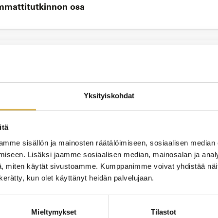
ammattitutkinnon osa
JATK
 osatutkinto | Osatutkinto
Yksityiskohdat
itä
JATK
mme sisällön ja mainosten räätälöimiseen, sosiaalisen median
iseen. Lisäksi jaamme sosiaalisen median, mainosalan ja analy
ntokoulutus kokeneille ammattilaisille
, miten käytät sivustoamme. Kumppanimme voivat yhdistää näitä t
n kerätty, kun olet käyttänyt heidän palvelujaan.
JATK
Mieltymykset
Tilastot