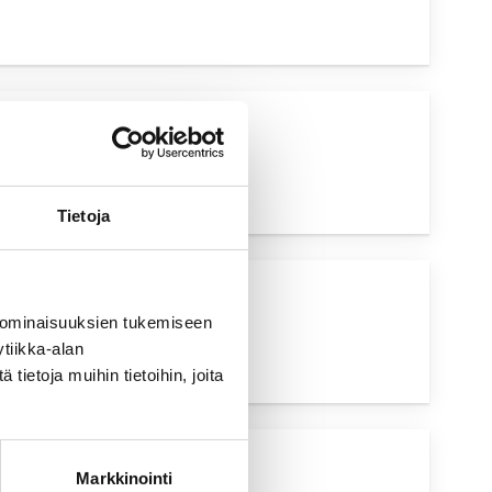
UVA HAKU
Tietoja
UVA HAKU
 ominaisuuksien tukemiseen
tiikka-alan
ietoja muihin tietoihin, joita
UVA HAKU
Markkinointi