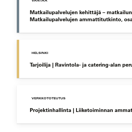
VANTAA
Matkailupalvelujen kehittäjä – matkailu
Matkailupalvelujen ammattitutkinto, os
HELSINKI
Tarjoilija | Ravintola- ja catering-alan pe
VERKKOTOTEUTUS
Projektinhallinta | Liiketoiminnan amma