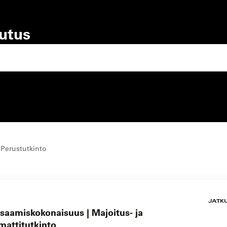
lutus
lutustyyppi
koulutuspaikka
 Perustutkinto
JATK
saamiskokonaisuus | Majoitus- ja
mattitutkinto