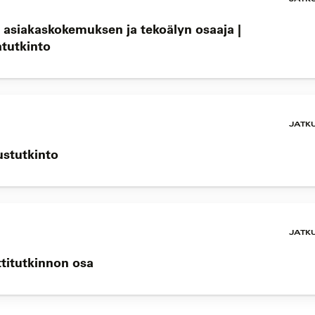
n asiakaskokemuksen ja tekoälyn osaaja |
atutkinto
JATK
rustutkinto
JATK
ttitutkinnon osa