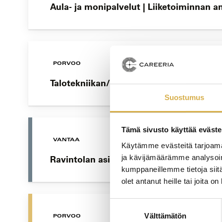
Aula- ja monipalvelut | Liiketoiminnan 
PORVOO
Talotekniikan/Kone- ja tuotantotekniikan
Suostumus
Tämä sivusto käyttää eväste
VANTAA
Käytämme evästeitä tarjoama
ja kävijämäärämme analysoim
Ravintolan asiakaspalvelun ammattitutki
kumppaneillemme tietoja siitä
olet antanut heille tai joita o
Suostumuksen
Välttämätön
valinta
PORVOO