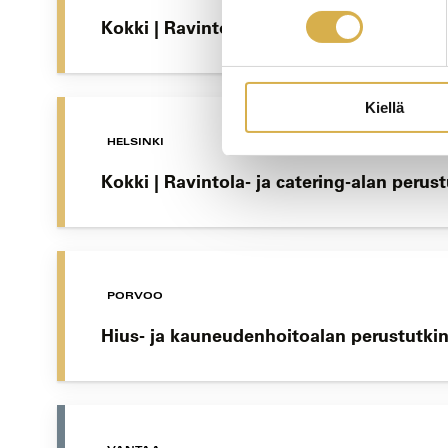
Kokki | Ravintola- ja catering-alan perus
Kiellä
HELSINKI
Kokki | Ravintola- ja catering-alan perus
PORVOO
Hius- ja kauneudenhoitoalan perustutki