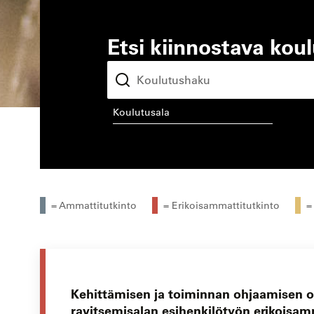
Etsi kiinnostava kou
koulutusala
kou
= Ammattitutkinto
= Erikoisammattitutkinto
=
Kehittämisen ja toiminnan ohjaamisen o
ravitsemisalan esihenkilötyön erikoisam