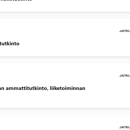
JATK
stutkinto
JATK
an ammattitutkinto, liiketoiminnan
JATK