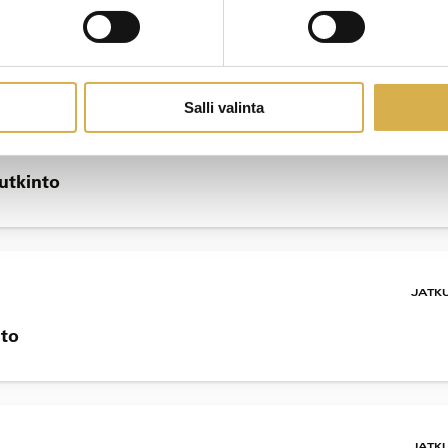
tutkinto
Salli valinta
JATK
tutkinto
JATK
nto
JATK