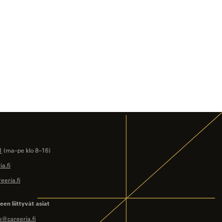
1
(ma–pe klo 8–16)
a.fi
eeria.fi
en liittyvät asiat
o@careeria.fi