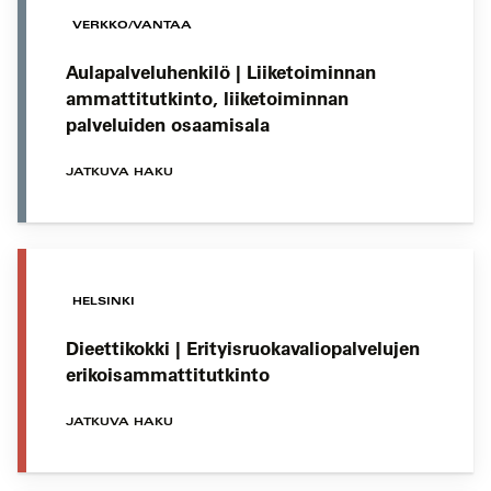
VERKKO/VANTAA
Aulapalveluhenkilö | Liiketoiminnan
ammattitutkinto, liiketoiminnan
palveluiden osaamisala
JATKUVA HAKU
HELSINKI
Dieettikokki | Erityisruokavaliopalvelujen
erikoisammattitutkinto
JATKUVA HAKU