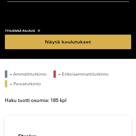
koulutustyyppi
koulutuspaikka
TYHJENNÄ RAJAUS
Näytä koulutukset
= Ammattitutkinto
= Erikoisammattitutkinto
= Perustutkinto
Haku tuotti osumia: 185 kpl