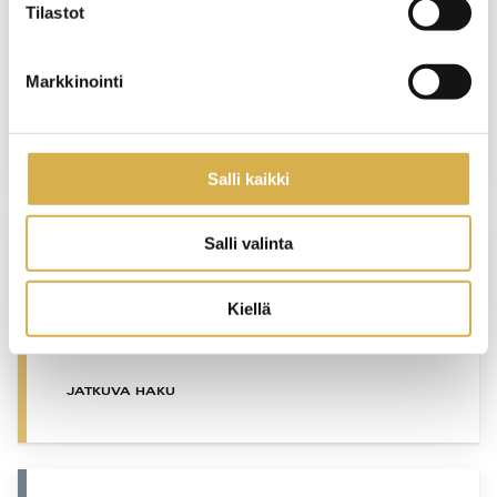
Tilastot
VANTAA
Kuljetuspalvelujen osaamisala |
Markkinointi
Logistiikan perustutkinto
JATKUVA HAKU
Salli kaikki
Salli valinta
VANTAA
Kiellä
Hotelliosaajan opiskelupolku |
Matkailualan perustutkinto
JATKUVA HAKU