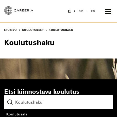
Siirry
sisältöön
FI
SV
EN
›
›
ETUSIVU
KOULUTUKSET
KOULUTUSHAKU
Koulutushaku
Etsi kiinnostava koulutus
koulutusala