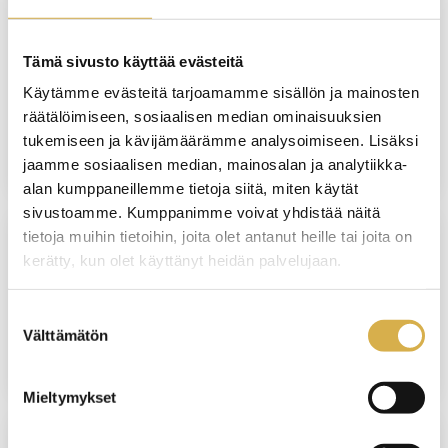
VERKKOTOTEUTUS
Kiinteistösihteeri | Liiketoiminnan
Tämä sivusto käyttää evästeitä
ammattitutkinto, liiketoiminnan
Käytämme evästeitä tarjoamamme sisällön ja mainosten
palveluiden osaamisala
räätälöimiseen, sosiaalisen median ominaisuuksien
tukemiseen ja kävijämäärämme analysoimiseen. Lisäksi
JATKUVA HAKU
jaamme sosiaalisen median, mainosalan ja analytiikka-
alan kumppaneillemme tietoja siitä, miten käytät
sivustoamme. Kumppanimme voivat yhdistää näitä
tietoja muihin tietoihin, joita olet antanut heille tai joita on
kerätty, kun olet käyttänyt heidän palvelujaan.
Henkilöstöpalvelut | Liiketoiminnan
ammattitutkinnon osa
Suostumuksen
Välttämätön
valinta
JATKUVA HAKU
Mieltymykset