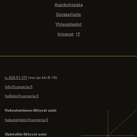
Ajankohtaista
Opiskelijalle
Yhteystiedot
Intranet
p. 020 51 311
(ma–pe klo 8–16)
info@careeria.fi
hallinto@careeria.fi
Hakeutumiseen liittyvät asiat
hakutoimisto@careeria.fi
Opintoihin liittyvät asiat