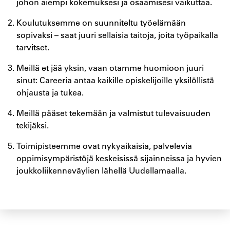
johon aiempi kokemuksesi ja osaamisesi vaikuttaa.
Koulutuksemme on suunniteltu työelämään
sopivaksi – saat juuri sellaisia taitoja, joita työpaikalla
tarvitset.
Meillä et jää yksin, vaan otamme huomioon juuri
sinut: Careeria antaa kaikille opiskelijoille yksilöllistä
ohjausta ja tukea.
Meillä pääset tekemään ja valmistut tulevaisuuden
tekijäksi.
Toimipisteemme ovat nykyaikaisia, palvelevia
oppimisympäristöjä keskeisissä sijainneissa ja hyvien
joukkoliikenneväylien lähellä Uudellamaalla.