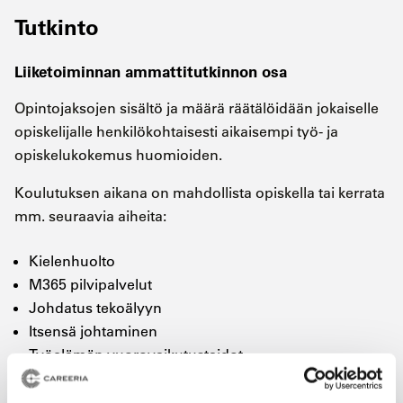
Tutkinto
Liiketoiminnan ammattitutkinnon osa
Opintojaksojen sisältö ja määrä räätälöidään jokaiselle
opiskelijalle henkilökohtaisesti aikaisempi työ- ja
opiskelukokemus huomioiden.
Koulutuksen aikana on mahdollista opiskella tai kerrata
mm. seuraavia aiheita:
Kielenhuolto
M365 pilvipalvelut
Johdatus tekoälyyn
Itsensä johtaminen
Työelämän vuorovaikutustaidot