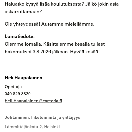
Haluatko kysyä lisää koulutuksesta? Jäikö jokin asia
askarruttamaan?
Ole yhteydessä! Autamme mielellämme.
Lomatiedote:
Olemme lomalla. Käsittelemme kesällä tulleet
hakemukset 3.8.2026 jälkeen. Hyvää kesää!
Heli Haapalainen
Opettaja
040 829 3820
Heli.Haapalainen@careeria.fi
Johtaminen, liiketoiminta ja yrittäjyys
Lämmittäjänkatu 2, Helsinki