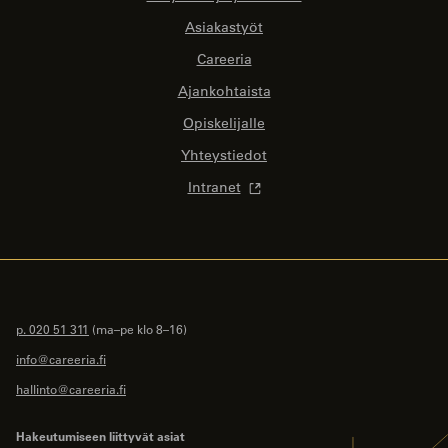
Asiakastyöt
Careeria
Ajankohtaista
Opiskelijalle
Yhteystiedot
Intranet
p. 020 51 311
(ma–pe klo 8–16)
info@careeria.fi
hallinto@careeria.fi
Hakeutumiseen liittyvät asiat