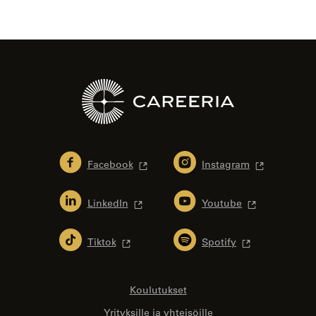
Facebook
Instagram
LinkedIn
Youtube
Tiktok
Spotify
Koulutukset
Yrityksille ja yhteisöille