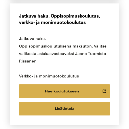
Jatkuva haku, Oppisopimuskoulutus,
verkko- ja monimuotokoulutus
Jatkuva haku.
Oppisopimuskoulutuksena maksuton. Valitse
valikosta asiakasvastaavaksi Jaana Tuomisto-
Rissanen
Verkko- ja monimuotokoulutus
Hae koulutukseen
Lisätietoja