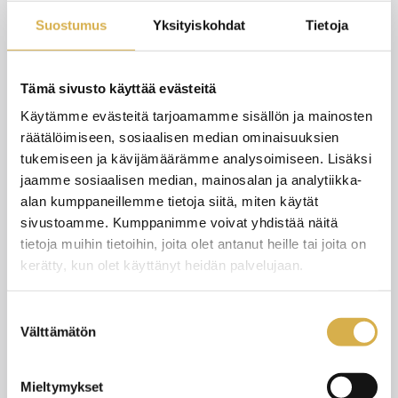
Laajuus
Suostumus
Yksityiskohdat
Tietoja
Tutkinnon osan laajuus on 60 osaamispistettä.
Tämä sivusto käyttää evästeitä
Käytämme evästeitä tarjoamamme sisällön ja mainosten
räätälöimiseen, sosiaalisen median ominaisuuksien
tukemiseen ja kävijämäärämme analysoimiseen. Lisäksi
jaamme sosiaalisen median, mainosalan ja analytiikka-
alan kumppaneillemme tietoja siitä, miten käytät
Koulutuksen sisältö
sivustoamme. Kumppanimme voivat yhdistää näitä
tietoja muihin tietoihin, joita olet antanut heille tai joita on
Liiketoiminnan ammattitutkinnon osa Assistentti- ja
kerätty, kun olet käyttänyt heidän palvelujaan.
sihteerityön palvelut laajuus on 60 osaamispistettä.
Suostumuksen
Välttämätön
valinta
Tutkinnon osan muodostuminen on kuvattu tarkemmin
ePerusteet-palvelussa.​
Mieltymykset