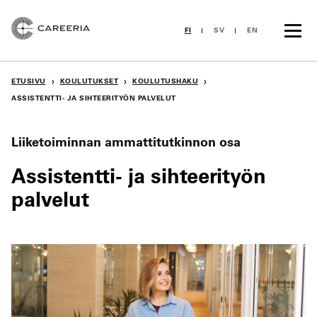
Siirry
sisältöön
FI
SV
EN
›
›
›
ETUSIVU
KOULUTUKSET
KOULUTUSHAKU
ASSISTENTTI- JA SIHTEERITYÖN PALVELUT
Liiketoiminnan ammattitutkinnon osa
Assistentti- ja sihteerityön
palvelut