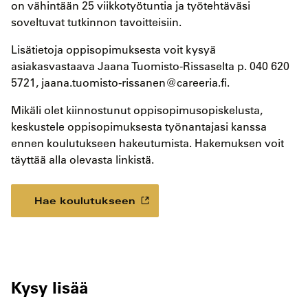
on vähintään 25 viikkotyötuntia ja työtehtäväsi
soveltuvat tutkinnon tavoitteisiin.
Lisätietoja oppisopimuksesta voit kysyä
asiakasvastaava Jaana Tuomisto-Rissaselta p. 040 620
5721, jaana.tuomisto-rissanen@careeria.fi.
Mikäli olet kiinnostunut oppisopimusopiskelusta,
keskustele oppisopimuksesta työnantajasi kanssa
ennen koulutukseen hakeutumista. Hakemuksen voit
täyttää alla olevasta linkistä.
Hae koulutukseen
Kysy lisää