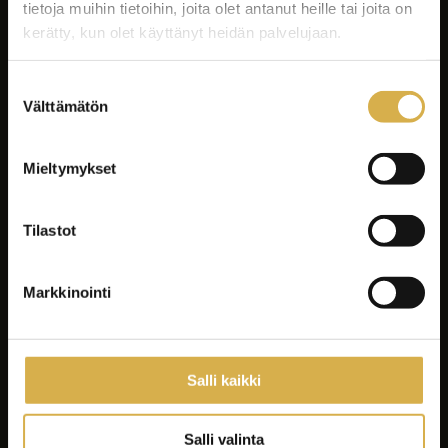
tietoja muihin tietoihin, joita olet antanut heille tai joita on
kerätty, kun olet käyttänyt heidän palvelujaan.
Suostumuksen
Välttämätön
valinta
Facebook
Instagram
Mieltymykset
LinkedIn
Youtube
Tilastot
Tiktok
Spotify
Markkinointi
Koulutukset
Yrityksille ja yhteisöille
Salli kaikki
Asiakastyöt
Careeria
Salli valinta