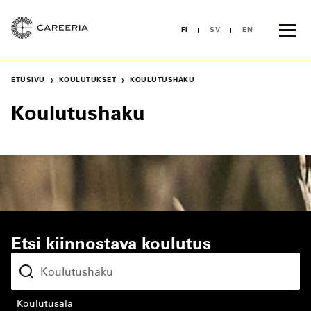
Siirry
sisältöön
FI
SV
EN
›
›
ETUSIVU
KOULUTUKSET
KOULUTUSHAKU
Koulutushaku
Etsi kiinnostava koulutus
koulutusala