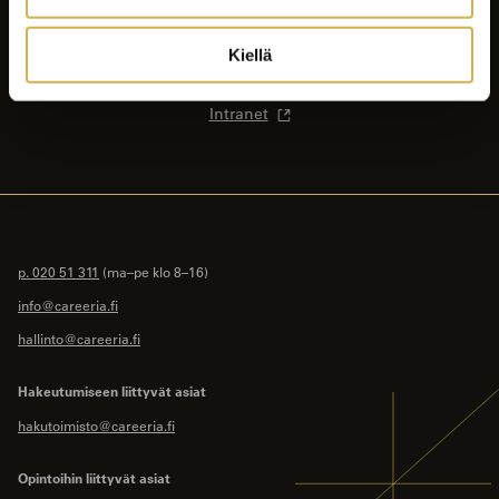
Ajankohtaista
Opiskelijalle
Kiellä
Yhteystiedot
Intranet
p. 020 51 311
(ma–pe klo 8–16)
info@careeria.fi
hallinto@careeria.fi
Hakeutumiseen liittyvät asiat
hakutoimisto@careeria.fi
Opintoihin liittyvät asiat