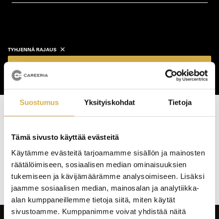
koulutustyyppi
koulutuspaikka
TYHJENNÄ RAJAUS
Näytä koulutukset
Suostumus
Yksityiskohdat
Tietoja
Haku tuotti osumia: 0 kpl
Tämä sivusto käyttää evästeitä
Koulutushaun
Käytämme evästeitä tarjoamamme sisällön ja mainosten
sivujen
räätälöimiseen, sosiaalisen median ominaisuuksien
selaus
tukemiseen ja kävijämäärämme analysoimiseen. Lisäksi
jaamme sosiaalisen median, mainosalan ja analytiikka-
alan kumppaneillemme tietoja siitä, miten käytät
sivustoamme. Kumppanimme voivat yhdistää näitä