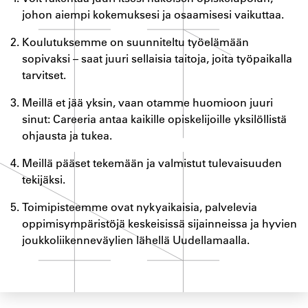
johon aiempi kokemuksesi ja osaamisesi vaikuttaa.
Koulutuksemme on suunniteltu työelämään
sopivaksi – saat juuri sellaisia taitoja, joita työpaikalla
tarvitset.
Meillä et jää yksin, vaan otamme huomioon juuri
sinut: Careeria antaa kaikille opiskelijoille yksilöllistä
ohjausta ja tukea.
Meillä pääset tekemään ja valmistut tulevaisuuden
tekijäksi.
Toimipisteemme ovat nykyaikaisia, palvelevia
oppimisympäristöjä keskeisissä sijainneissa ja hyvien
joukkoliikenneväylien lähellä Uudellamaalla.