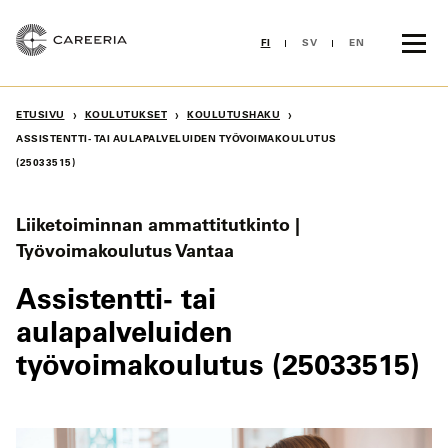
Siirry
sisältöön
FI
SV
EN
›
›
›
ETUSIVU
KOULUTUKSET
KOULUTUSHAKU
ASSISTENTTI- TAI AULAPALVELUIDEN TYÖVOIMAKOULUTUS
(25033515)
Liiketoiminnan ammattitutkinto |
Työvoimakoulutus Vantaa
Assistentti- tai
aulapalveluiden
työvoimakoulutus (25033515)