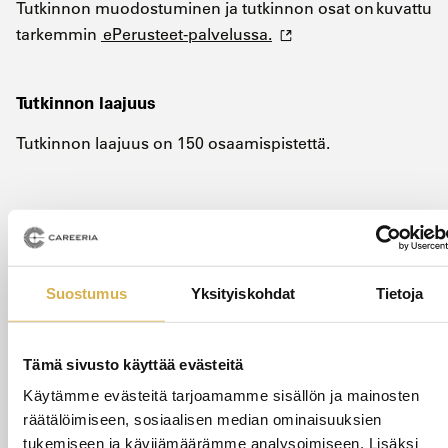
Tutkinnon muodostuminen ja tutkinnon osat on kuvattu
tarkemmin
ePerusteet-palvelussa.
Tutkinnon laajuus
Tutkinnon laajuus on 150 osaamispistettä.
Suostumus
Yksityiskohdat
Tietoja
Koulutuksen sisältö
Tämä sivusto käyttää evästeitä
Tutkintokoulutukseen sisältyvät mm. alla olevat
opintopäivät:
Käytämme evästeitä tarjoamamme sisällön ja mainosten
räätälöimiseen, sosiaalisen median ominaisuuksien
Microsoft 365- ympäristö (Teams, Word, Excel, PowerPoint)
tukemiseen ja kävijämäärämme analysoimiseen. Lisäksi