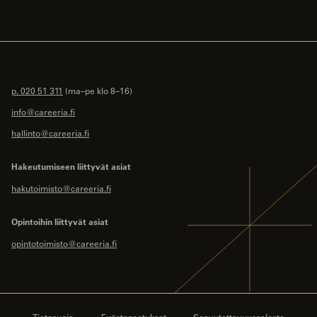
p. 020 51 311
(ma–pe klo 8–16)
info@careeria.fi
hallinto@careeria.fi
Hakeutumiseen liittyvät asiat
hakutoimisto@careeria.fi
Opintoihin liittyvät asiat
opintotoimisto@careeria.fi
Tietosuoja
Evästeasetukset
Saavutettavuusseloste