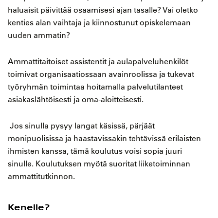
haluaisit päivittää osaamisesi ajan tasalle
? Vai oletko
kenties alan vaihtaja ja kiinnostunut opiskelemaan
uuden ammatin?
Ammattitaitoiset assistentit ja aulapalveluhenkilöt
toimivat organisaatiossaan avainroolissa ja tukevat
työryhmän toimintaa hoitamalla palvelutilanteet
asiakaslähtöisesti ja oma-aloitteisesti.
Jos sinulla pysyy langat käsissä, pärjäät
monipuolisissa ja haastavissakin tehtävissä erilaisten
ihmisten kanssa, tämä koulutus voisi sopia juuri
sinulle.
Koulutuksen myötä suoritat liiketoiminnan
ammattitutkinnon.
Kenelle?