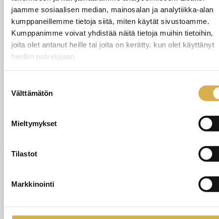
Digitaidot
jaamme sosiaalisen median, mainosalan ja analytiikka-alan
Asiakaspalvelu
kumppaneillemme tietoja siitä, miten käytät sivustoamme.
Kielenhuolto (suomen kielen kirjallinen viestintä)
Kumppanimme voivat yhdistää näitä tietoja muihin tietoihin,
joita olet antanut heille tai joita on kerätty, kun olet käyttänyt
Työelämän vuorovaikutustaidot
heidän palvelujaan.
Asiakaspalvelukielet (englanti ja ruotsi)
Itsensä johtaminen
Suostumuksen
Vastuullisuus/kestävä kehitys
Välttämätön
valinta
Tekoälyn perusteet
Mieltymykset
Tilastot
Markkinointi