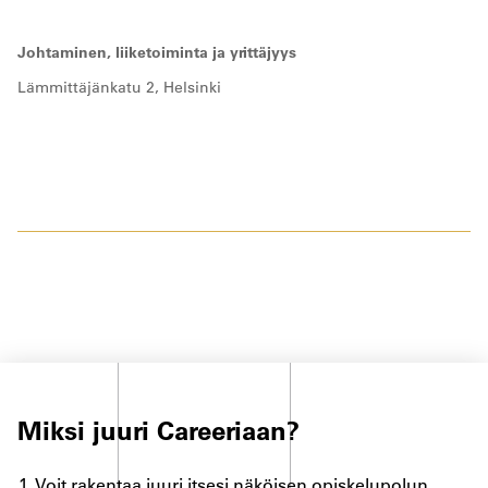
Johtaminen, liiketoiminta ja yrittäjyys
Lämmittäjänkatu 2, Helsinki
Miksi juuri Careeriaan?
Voit rakentaa juuri itsesi näköisen opiskelupolun,