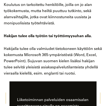
Koulutus on tarkoitettu henkilöille, joilla on jo alan
työkokemusta, mutta heiltä puuttuu tutkinto, sekä
alanvaihtajille, jotka ovat kiinnostuneita uusista ja
monipuolisista työtehtävistä.
Hakijan tulee olla työtön tai työttömyysuhan alla.
Hakijalla tulee olla valmiudet tietokoneen käyttöön sekä
kokemusta Microsoft 365-ympäristöstä (Word, Excel,
PowerPoint). Sujuvan suomen kielen lisäksi hakijan
tulee selvitä yleisistä asiakaspalvelutilanteista yhdellä
vieraalla kielellä, esim. englanti tai ruotsi.
Liiketoiminnan palveluiden osaamisalan
suorittaneena sinulla on osaamista