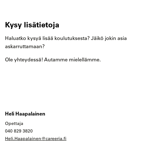
Kysy lisätietoja
Haluatko kysyä lisää koulutuksesta? Jäikö jokin asia
askarruttamaan?
Ole yhteydessä! Autamme mielellämme.
Heli Haapalainen
Opettaja
040 829 3820
Heli.Haapalainen@careeria.fi