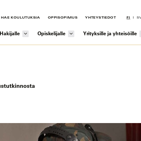
HAE KOULUTUKSIA
OPPISOPIMUS
YHTEYSTIEDOT
FI
S
Hakijalle
Opiskelijalle
Yrityksille ja yhteisöille
ustutkinnosta