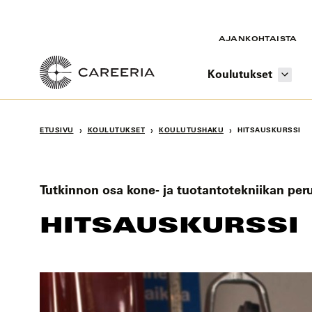
Siirry
sisältöön
AJANKOHTAISTA
Koulutukset
›
›
›
ETUSIVU
KOULUTUKSET
KOULUTUSHAKU
HITSAUSKURSSI
Tutkinnon osa kone- ja tuotantotekniikan per
HITSAUSKURSSI