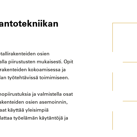
tantotekniikan
tallirakenteiden osien
lla piirustusten mukaisesti. Opit
vyrakenteiden kokoamisessa ja
lan työtehtävissä toimimiseen.
opiirustuksia ja valmistella osat
srakenteiden osien asemoinnin,
aat käyttää yleisimpiä
dattaa työelämän käytäntöjä ja