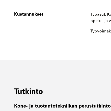
Kustannukset
Työasut: K
opiskelija 
Työvoimako
Tutkinto
Kone- ja tuotantotekniikan perustutkinto