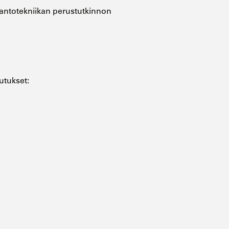
tantotekniikan perustutkinnon
utukset: