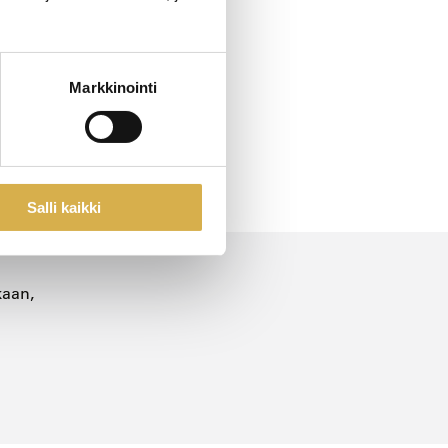
lutukseen
perjantaisin.
Markkinointi
kkeuksena
ikka: Careeria
Salli kaikki
kaan,