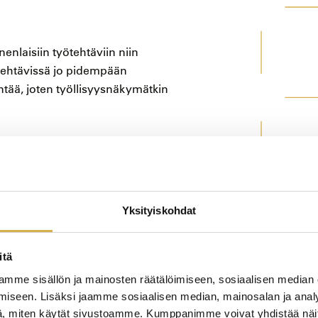
enlaisiin työtehtäviin niin
tehtävissä jo pidempään
syntää, joten työllisyysnäkymätkin
mille ja työttömyysuhan alaisille
imassa ja jotka ovat täyttäneet 20
 työttömyysetuutta (mahdollisesti
Yksityiskohdat
. Katso kielitaito vaatimukset
itä
mme sisällön ja mainosten räätälöimiseen, sosiaalisen median
iseen. Lisäksi jaamme sosiaalisen median, mainosalan ja analy
, miten käytät sivustoamme. Kumppanimme voivat yhdistää näitä t