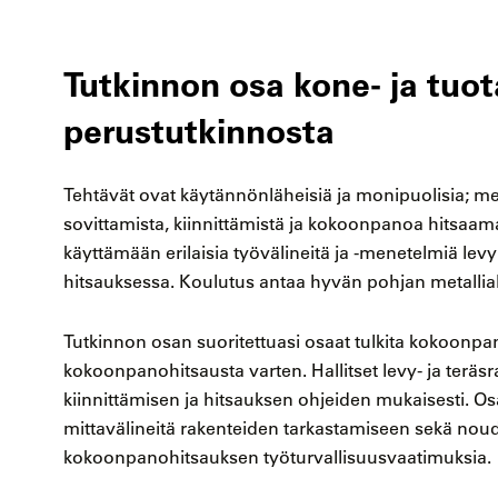
Tutkinnon osa kone- ja tuo
perustutkinnosta
Tehtävät ovat käytännönläheisiä ja monipuolisia; me
sovittamista, kiinnittämistä ja kokoonpanoa hitsaama
käyttämään erilaisia työvälineitä ja -menetelmiä le
hitsauksessa. Koulutus antaa hyvän pohjan metallia
Tutkinnon osan suoritettuasi osaat tulkita kokoonpan
kokoonpanohitsausta varten. Hallitset levy- ja terä
kiinnittämisen ja hitsauksen ohjeiden mukaisesti. Os
mittavälineitä rakenteiden tarkastamiseen sekä nou
kokoonpanohitsauksen työturvallisuusvaatimuksia.