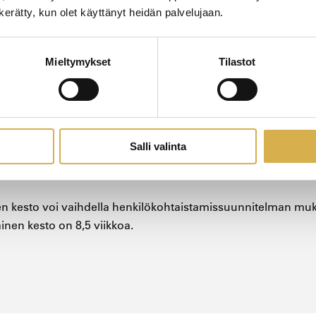
n kerätty, kun olet käyttänyt heidän palvelujaan.
oteutetaan päiväopiskeluna. Koulutus on päätoimista ja kou
hiopiskelua maanantaista torstaihin, etä- ja verkko-opiskelua 
Mieltymykset
Tilastot
ät pidetään pääsääntöisesti klo 8.00-14.00 arkipäivinä. Poi
tukset, jotka pidetään klo 8.00-16.00. Ensisijainen opiskelupa
tien toimipiste (Perämiehentie 6, 06100 Porvoo).
Salli valinta
n kesto voi vaihdella henkilökohtaistamissuunnitelman mu
nen kesto on 8,5 viikkoa.