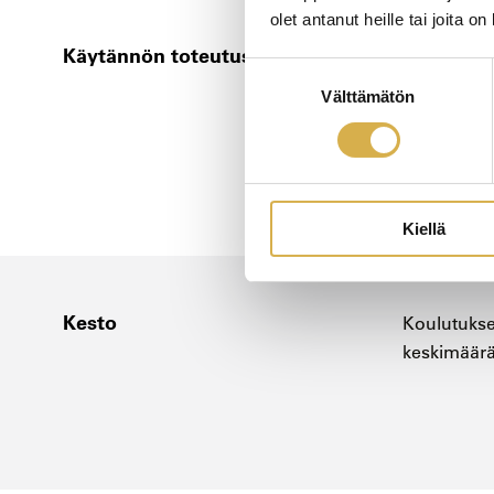
olet antanut heille tai joita o
Käytännön toteutus
Koulutus t
Suostumuksen
sisältyy lä
Välttämätön
valinta
Opetuspäiv
korttikoulu
Perämiehen
Kiellä
Kesto
Koulutukse
keskimääräi