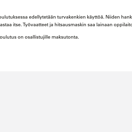
oulutuksessa edellytetään turvakenkien käyttöä. Niiden han
vastaa itse. Työvaatteet ja hitsausmaskin saa lainaan oppilait
ulutus on osallistujille maksutonta.