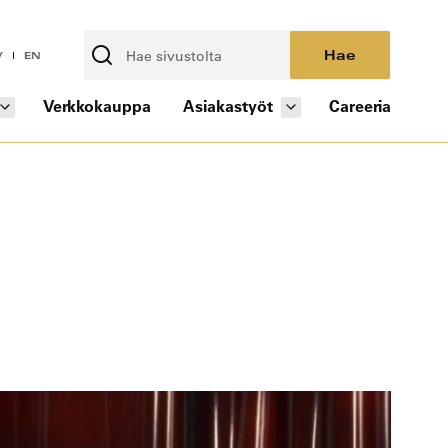
Hae
V
EN
Verkkokauppa
Asiakastyöt
Careeria