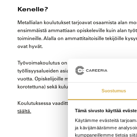
Kenelle?
Metallialan koulutukset tarjoavat osaamista alan mon
ensimmäistä ammattiaan opiskeleville kuin alan työ
toimineille. Alalla on ammattitaitoisille tekijöille ky
ovat hyvät.
Työvoimakoulutus on tarkoitettu ensisijaisesti työttö
työllisyysalueiden asiakkaille, joiden työnhaku on vo
vuotta. Opiskelijoille maksetaan koulutuksen aikana
korotettuna) sekä kulukorvausta.
Suostumus
Koulutuksessa vaadittava suomenkielen taitotaso B1.1
täältä
.
Tämä sivusto käyttää eväste
Käytämme evästeitä tarjoama
ja kävijämäärämme analysoim
kumppaneillemme tietoja siitä