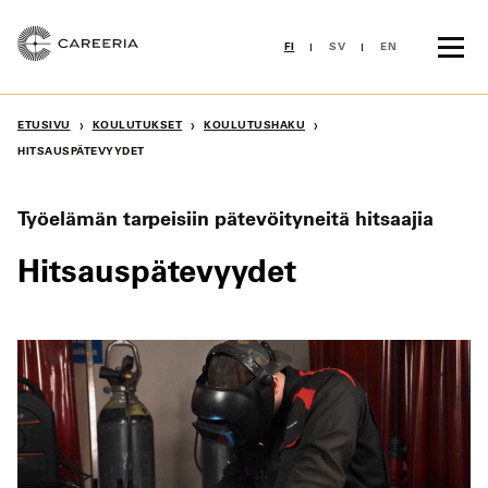
Siirry
sisältöön
FI
SV
EN
›
›
›
ETUSIVU
KOULUTUKSET
KOULUTUSHAKU
HITSAUSPÄTEVYYDET
Työelämän tarpeisiin pätevöityneitä hitsaajia
Hitsauspätevyydet