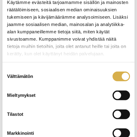
Käytämme evästeitä tarjoamamme sisällön ja mainosten
Ole yhteydessä! Autamme mielellämme.
räätälöimiseen, sosiaalisen median ominaisuuksien
tukemiseen ja kävijämäärämme analysoimiseen. Lisäksi
jaamme sosiaalisen median, mainosalan ja analytiikka-
Marko Hallikainen
alan kumppaneillemme tietoja siitä, miten käytät
sivustoamme. Kumppanimme voivat yhdistää näitä
Opettaja
tietoja muihin tietoihin, joita olet antanut heille tai joita on
040 183 2147
kerätty, kun olet käyttänyt heidän palvelujaan.
marko.hallikainen@careeria.fi
Suostumuksen
Tekniikka ja rakentamisen palvelut
Välttämätön
valinta
Perämiehentie 6, Porvoo
Mieltymykset
Tilastot
Markkinointi