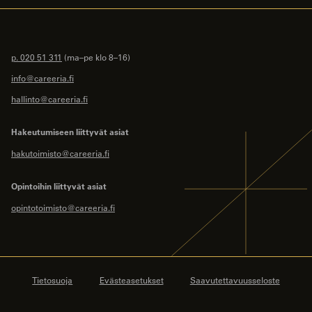
p. 020 51 311
(ma–pe klo 8–16)
info@careeria.fi
hallinto@careeria.fi
Hakeutumiseen liittyvät asiat
hakutoimisto@careeria.fi
Opintoihin liittyvät asiat
opintotoimisto@careeria.fi
Tietosuoja
Evästeasetukset
Saavutettavuusseloste