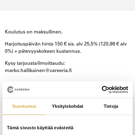
Koulutus on maksullinen.
Harjoituspäivän hinta 150 € sis. alv 25,5% (120,98 € alv
0%) + pätevyyskokeen kustannus.
Kysy tarjousta/ilmoittaudu:
marko.hallikainen@careeria.fi
Kysy lisätietoja
Suostumus
Yksityiskohdat
Tietoja
Haluatko kysyä lisää koulutuksesta? Jäikö jokin asia
askarruttamaan?
Tämä sivusto käyttää evästeitä