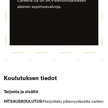
Careeria Oy on SK-Pätevöintilaitoksen
alainen sopimusvalvoja.
Koulutuksen tiedot
Tarjonta ja sisältö
HITSAUSKOULUTUS
/Harjoittelu pätevyyskoetta varten: