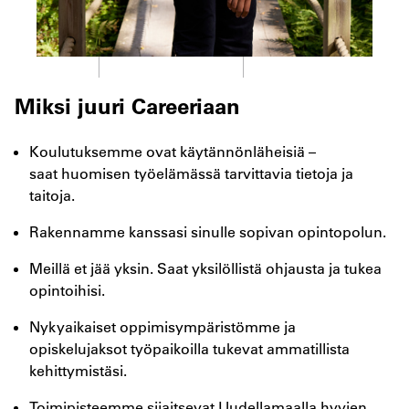
Miksi juuri Careeriaan
Koulutuksemme ovat käytännönläheisiä –
saat
huomisen työelämässä tarvittavia tietoja ja
taitoja.
Rakennamme kanssasi sinulle sopivan opintopolun.
Meillä et jää yksin. Saat yksilöllistä ohjausta ja tukea
opintoihisi.
Nykyaikaiset oppimisympäristömme ja
opiskelujaksot
työpaikoilla tukevat ammatillista
kehittymistäsi.
Toimipisteemme sijaitsevat Uudellamaalla hyvien