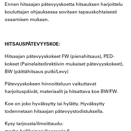
Ennen hitsaajan pätevyyskoetta hitsauksen harjoittelu
kouluttajan ohjauksessa sovitaan tapauskohtaisesti
osaamisen mukaan.
HITSAUSPÄTEVYYSKOE:
Hitsaajan pätevyyskokeet FW (pienahitsaus), PED-
kokeet (Painelaitedirektiivin mukaiset pätevyyskokeet),
BW (päittähitsaus putki/Levy)
Pätevyyskokeen hinnoitteluun vaikuttavat
harjoituspäivät, materiaalit ja hitsattava koe BW/FW.
Koe on joko hyväksytty tai hylätty. Hyväksytty
todennetaan hitsaajan pätevyystodistuksella.
Kysy tarjousta/ilmoittaudu:
marko.hallikainen@careeria.fi