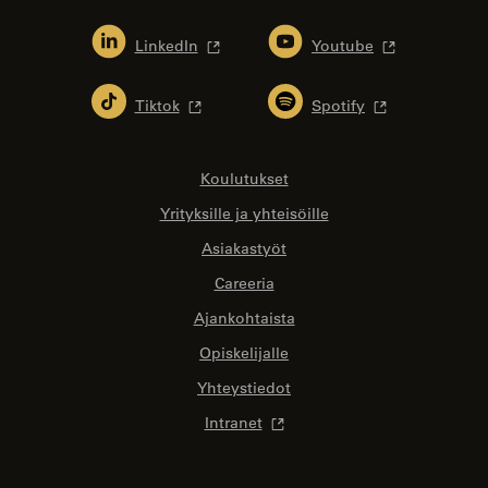
LinkedIn
Youtube
Tiktok
Spotify
Koulutukset
Yrityksille ja yhteisöille
Asiakastyöt
Careeria
Ajankohtaista
Opiskelijalle
Yhteystiedot
Intranet