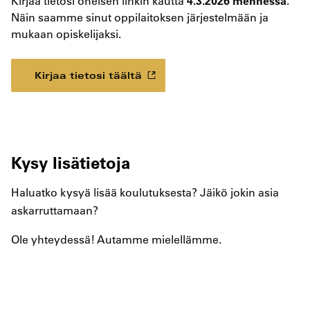
4.3.2026 mennessä
Kirjaa tietosi oheisen linkin kautta
.
Näin saamme sinut oppilaitoksen järjestelmään ja
mukaan opiskelijaksi.
Kirjaa tietosi täältä
Kysy lisätietoja
Haluatko kysyä lisää koulutuksesta? Jäikö jokin asia
askarruttamaan?
Ole yhteydessä! Autamme mielellämme.