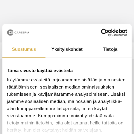
Suostumus
Yksityiskohdat
Tietoja
Tämä sivusto käyttää evästeitä
Tutkinto
Käytämme evästeitä tarjoamamme sisällön ja mainosten
räätälöimiseen, sosiaalisen median ominaisuuksien
Liiketoiminnan ammattitutkinto
tukemiseen ja kävijämäärämme analysoimiseen. Lisäksi
jaamme sosiaalisen median, mainosalan ja analytiikka-
Koulutuksessa suoritetaan Liiketoiminnan
alan kumppaneillemme tietoja siitä, miten käytät
ammattitutkinto, Liiketoiminnan palveluiden
sivustoamme. Kumppanimme voivat yhdistää näitä
osaamisala, joka muodostuu seuraavasti:
tietoja muihin tietoihin, joita olet antanut heille tai joita on
kerätty, kun olet käyttänyt heidän palvelujaan.