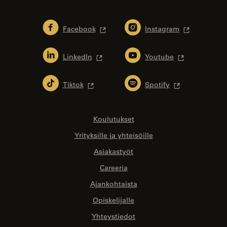
Facebook
Instagram
LinkedIn
Youtube
Tiktok
Spotify
Koulutukset
Yrityksille ja yhteisöille
Asiakastyöt
Careeria
Ajankohtaista
Opiskelijalle
Yhteystiedot