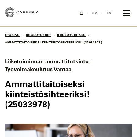
Siirry
sisältöön
FI
SV
EN
›
›
›
ETUSIVU
KOULUTUKSET
KOULUTUSHAKU
AMMATTITAITOISEKSI KIINTEISTÖSIHTEERIKSI! (25033978)
Liiketoiminnan ammattitutkinto |
Työvoimakoulutus Vantaa
Ammattitaitoiseksi
kiinteistösihteeriksi!
(25033978)