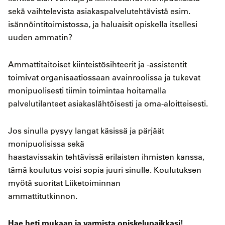
sekä vaihtelevista asiakaspalvelutehtävistä esim.
isännöintitoimistossa, ja haluaisit opiskella itsellesi
uuden ammatin?
Ammattitaitoiset kiinteistösihteerit ja -assistentit
toimivat organisaatiossaan avainroolissa ja tukevat
monipuolisesti tiimin toimintaa hoitamalla
palvelutilanteet asiakaslähtöisesti ja oma-aloitteisesti.
Jos sinulla pysyy langat käsissä ja pärjäät
monipuolisissa sekä
haastavissakin tehtävissä erilaisten ihmisten kanssa,
tämä koulutus voisi sopia juuri sinulle. Koulutuksen
myötä suoritat Liiketoiminnan
ammattitutkinnon.
Hae heti mukaan ja varmista opiskelupaikkasi!