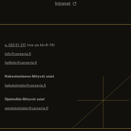
Intranet
p. 020 51 311
(ma–pe klo 8–16)
info@careeria.fi
hallinto@careeria.fi
Hakeutumiseen liittyvät asiat
hakutoimisto@careeria.fi
Opintoihin liittyvät asiat
opintotoimisto@careeria.fi