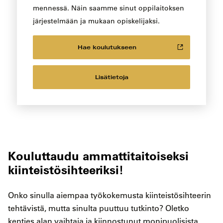
mennessä. Näin saamme sinut oppilaitoksen
järjestelmään ja mukaan opiskelijaksi.
Hae koulutukseen
Lisätietoja
Kouluttaudu ammattitaitoiseksi
kiinteistösihteeriksi!
Onko sinulla aiempaa työkokemusta kiinteistösihteerin
tehtävistä, mutta sinulta puuttuu tutkinto? Oletko
kenties alan vaihtaja ja kiinnostunut monipuolisista