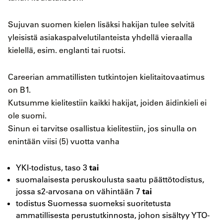
Sujuvan suomen kielen lisäksi hakijan tulee selvitä
yleisistä asiakaspalvelutilanteista yhdellä vieraalla
kielellä, esim. englanti tai ruotsi.
Careerian ammatillisten tutkintojen kielitaitovaatimus
on B1.
Kutsumme kielitestiin kaikki hakijat, joiden äidinkieli ei
ole suomi.
Sinun ei tarvitse osallistua kielitestiin, jos sinulla on
enintään viisi (5) vuotta vanha
tai
YKI-todistus, taso 3
suomalaisesta peruskoulusta saatu päättötodistus,
tai
jossa s2-arvosana on vähintään 7
todistus Suomessa suomeksi suoritetusta
ammatillisesta perustutkinnosta, johon sisältyy YTO-