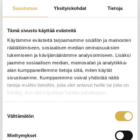
opintoihin ilmoittautumisen yhteydessä sähköpostitse.
Suostumus
Yksityiskohdat
Tietoja
Tämä sivusto käyttää evästeitä
Valittavat koulutusohjelmat, etäkoulutukset:
Käytämme evästeitä tarjoamamme sisällön ja mainosten
räätälöimiseen, sosiaalisen median ominaisuuksien
Kuljettajana yhteisellä työpaikalla
tukemiseen ja kävijämäärämme analysoimiseen. Lisäksi
(työturvallisuuskorttikoulutus)
jaamme sosiaalisen median, mainosalan ja analytiikka-
Hätäensiapukoulutus SPR 7 h, etäkoulutus
alan kumppaneillemme tietoja siitä, miten käytät
sivustoamme. Kumppanimme voivat yhdistää näitä
Valittavat koulutusohjelmat, verkkokoulutukset:
tietoja muihin tietoihin, joita olet antanut heille tai joita on
kerätty, kun olet käyttänyt heidän palvelujaan.
Ennakoiva ajo
Turvallinen työympäristö
Logistiikkaturvallisuus
Suostumuksen
Välttämätön
Inhimillisten tekijöiden vaikutukset ja toiminta
valinta
hätätilanteissa
Scania polttoainetalous, maantieliikenne
Mieltymykset
Scania tekniikkakoulutus kuljettajille