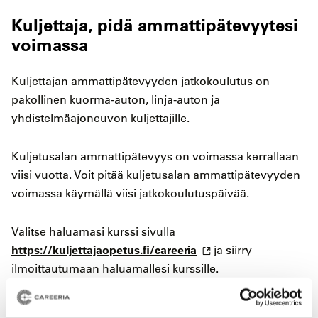
Kuljettaja, pidä ammattipätevyytesi
voimassa
Kuljettajan ammattipätevyyden jatkokoulutus on
pakollinen kuorma-auton, linja-auton ja
yhdistelmäajoneuvon kuljettajille.
Kuljetusalan ammattipätevyys on voimassa kerrallaan
viisi vuotta. Voit pitää kuljetusalan ammattipätevyyden
voimassa käymällä viisi jatkokoulutuspäivää.
Valitse haluamasi kurssi sivulla
https://kuljettajaopetus.fi/careeria
ja siirry
ilmoittautumaan haluamallesi kurssille.
Saat tunnukset Webautossa suoritettaviin verkko-