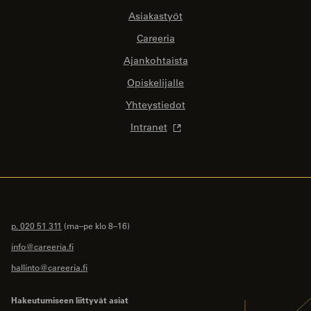
Asiakastyöt
Careeria
Ajankohtaista
Opiskelijalle
Yhteystiedot
Intranet
p. 020 51 311
(ma–pe klo 8–16)
info@careeria.fi
hallinto@careeria.fi
Hakeutumiseen liittyvät asiat