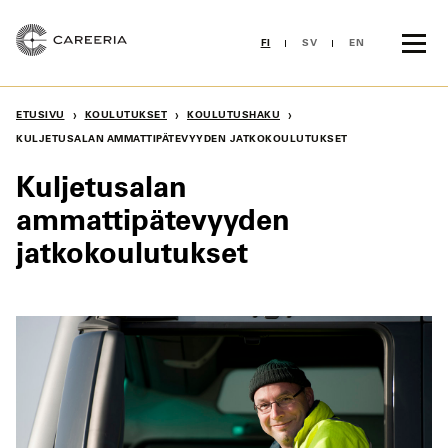
Siirry
sisältöön
FI
SV
EN
›
›
›
ETUSIVU
KOULUTUKSET
KOULUTUSHAKU
KULJETUSALAN AMMATTIPÄTEVYYDEN JATKOKOULUTUKSET
Kuljetusalan
ammattipätevyyden
jatkokoulutukset