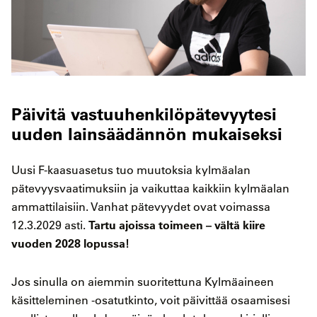
Päivitä vastuuhenkilöpätevyytesi
uuden lainsäädännön mukaiseksi
Uusi F-kaasuasetus tuo muutoksia kylmäalan
pätevyysvaatimuksiin ja vaikuttaa kaikkiin kylmäalan
ammattilaisiin. Vanhat pätevyydet ovat voimassa
Tartu ajoissa toimeen – vältä kiire
12.3.2029 asti.
vuoden 2028 lopussa!
Jos sinulla on aiemmin suoritettuna Kylmäaineen
käsitteleminen -osatutkinto, voit päivittää osaamisesi