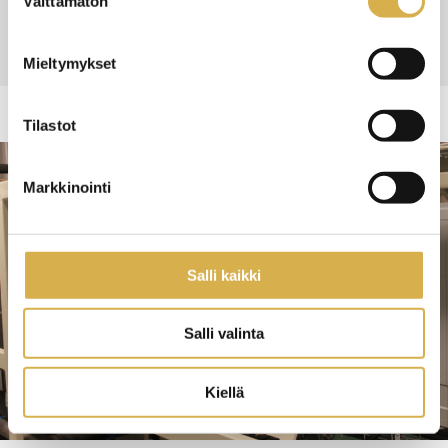
Välttämätön
valinta
maksua ei peritä.
Mieltymykset
Tilastot
Markkinointi
Salli kaikki
Salli valinta
Kiellä