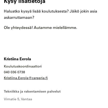
Kysy lisätietoja
Haluatko kysyä lisää koulutuksesta? Jäikö jokin asia
askarruttamaan?
Ole yhteydessä! Autamme mielellämme.
Kristiina Eerola
Koulutuskoordinaattori
040 036 0738
Kristiina.Eerola@careeria.fi
Tekniikka ja rakentamisen palvelut
Virnatie 5, Vantaa