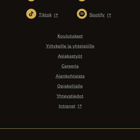
Tiktok
Spotify
Koulutukset
Yrityksille ja yhteisöille
Asiakastyöt
Careeria
Ajankohtaista
Opiskelijalle
Yhteystiedot
Intranet