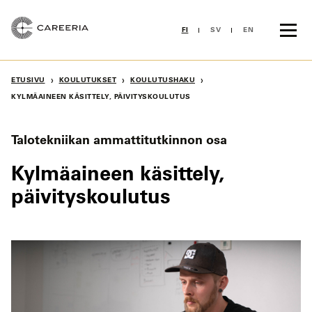
Siirry
sisältöön
FI
SV
EN
›
›
›
ETUSIVU
KOULUTUKSET
KOULUTUSHAKU
KYLMÄAINEEN KÄSITTELY, PÄIVITYSKOULUTUS
Talotekniikan ammattitutkinnon osa
Kylmäaineen käsittely,
päivityskoulutus