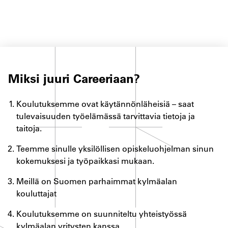
Miksi juuri Careeriaan?
Koulutuksemme ovat käytännönläheisiä – saat
tulevaisuuden työelämässä tarvittavia tietoja ja
taitoja.
Teemme
sinulle
yksilöllisen opiskeluohjelman sinun
kokemuksesi ja
työpaikkasi mukaan
.
Meillä on Suomen parhaimmat kylmäalan
kouluttajat
Koulutuksemme on suunniteltu yhteistyössä
kylmäalan yritysten kanssa
.