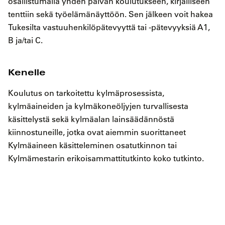
osallistumalla yhden päivän koulutukseen, kirjalliseen
tenttiin sekä työelämänäyttöön. Sen jälkeen voit hakea
Tukesilta vastuuhenkilöpätevyyttä tai -pätevyyksiä A1,
B ja/tai C.
Kenelle
Koulutus on tarkoitettu kylmäprosessista,
kylmäaineiden ja kylmäkoneöljyjen turvallisesta
käsittelystä sekä kylmäalan lainsäädännöstä
kiinnostuneille, jotka ovat aiemmin suorittaneet
Kylmäaineen käsitteleminen osatutkinnon tai
Kylmämestarin erikoisammattitutkinto koko tutkinto.