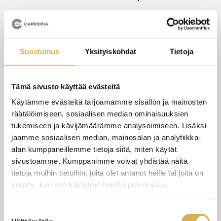
Uuden lainsäädännön mukaisesti emme voi laskuttaa
opiskelijamaksua yritykseltä vaan lasku lähtee
opiskelijalle.
Suostumus
Yksityiskohdat
Tietoja
Jos sinulla on kylmämestarin erikoisammattitutkinto,
kokotutkinto, laita todistus liitteeksi niin emme laskuta
Tämä sivusto käyttää evästeitä
opiskelijamaksua.
Käytämme evästeitä tarjoamamme sisällön ja mainosten
Koulutukseen ilmoittautuminen on sitova
räätälöimiseen, sosiaalisen median ominaisuuksien
ilmoittautumisajan umpeuduttua. Osallistumisen voi
tukemiseen ja kävijämäärämme analysoimiseen. Lisäksi
peruuttaa maksutta viimeiseen ilmoittautumispäivään
jaamme sosiaalisen median, mainosalan ja analytiikka-
asti. Peruutus tulee tehdä kirjallisesti.
alan kumppaneillemme tietoja siitä, miten käytät
Viimeisen ilmoittautumispäivän jälkeen tehdyistä
sivustoamme. Kumppanimme voivat yhdistää näitä
tietoja muihin tietoihin, joita olet antanut heille tai joita on
peruutuksista peritään 50 % osallistumismaksusta.
kerätty, kun olet käyttänyt heidän palvelujaan.
Kaksi arkipäivää ennen koulutusta tai sen jälkeen
tehdyistä peruutuksista peritään osallistumismaksu
Suostumuksen
kokonaisuudessaan. Todistetuissa sairastapauksissa