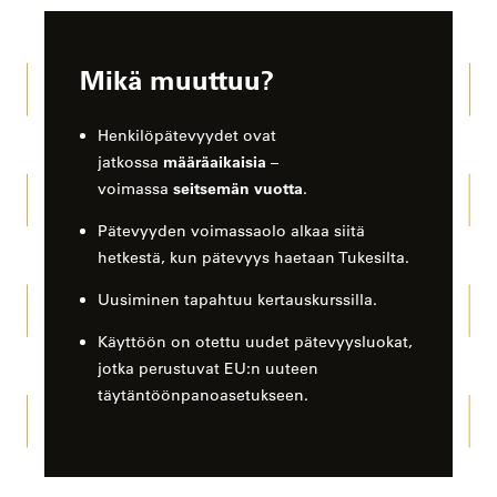
Mikä muuttuu?
Henkilöpätevyydet ovat
määräaikaisia
jatkossa
–
seitsemän vuotta
voimassa
.
Pätevyyden voimassaolo alkaa siitä
hetkestä, kun pätevyys haetaan Tukesilta.
Uusiminen tapahtuu kertauskurssilla.
Käyttöön on otettu uudet pätevyysluokat,
jotka perustuvat EU:n uuteen
täytäntöönpanoasetukseen.