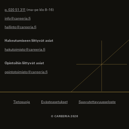
p. 020 51 311
(ma–pe klo 8–16)
info@careeria.fi
hallinto@careeria.fi
Hakeutumiseen liittyvät asiat
hakutoimisto@careeria.fi
Opintoihin liittyvät asiat
opintotoimisto@careeria.fi
Tietosuoja
Evästeasetukset
Saavutettavuusseloste
© CAREERIA 2026