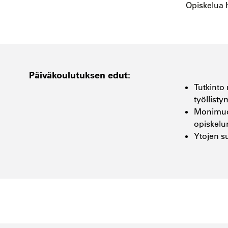
Opiskelua 
Päiväkoulutuksen edut:
Tutkinto 
työllist
Monimuot
opiskelu
Ytojen s