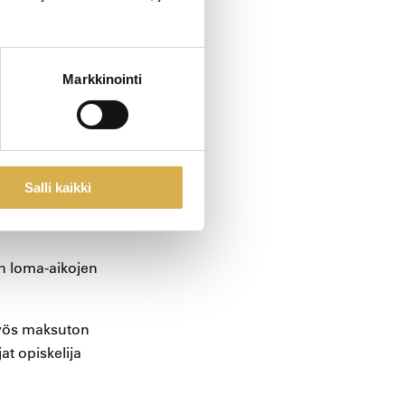
 – 3.3.2028.
Markkinointi
9 – 15 ja
lämäjakso,
Salli kaikki
tkinnon osat
n loma-aikojen
myös maksuton
at opiskelija