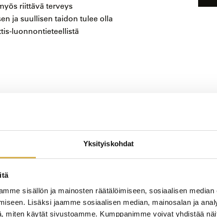
 myös riittävä terveys
en ja suullisen taidon tulee olla
is-luonnontieteellistä
Yksityiskohdat
itä
mme sisällön ja mainosten räätälöimiseen, sosiaalisen median
iseen. Lisäksi jaamme sosiaalisen median, mainosalan ja analy
, miten käytät sivustoamme. Kumppanimme voivat yhdistää näitä t