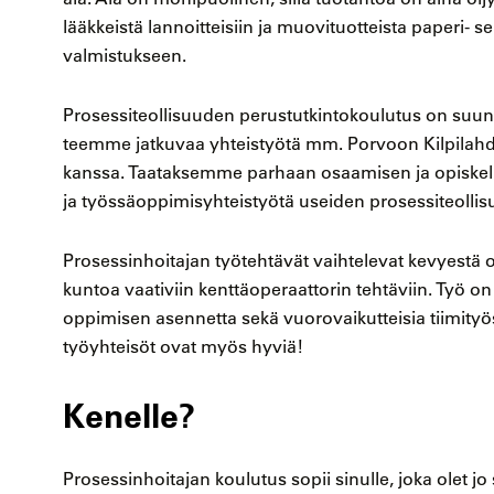
lääkkeistä lannoitteisiin ja muovituotteista paperi-
valmistukseen.
Prosessiteollisuuden perustutkintokoulutus on suunn
teemme jatkuvaa yhteistyötä mm. Porvoon Kilpilahd
kanssa. Taataksemme parhaan osaamisen ja opiske
ja työssäoppimisyhteistyötä useiden prosessiteollis
Prosessinhoitajan työtehtävät vaihtelevat kevyestä 
kuntoa vaativiin kenttäoperaattorin tehtäviin. Työ on
oppimisen asennetta sekä vuorovaikutteisia tiimityös
työyhteisöt ovat myös hyviä!
Kenelle?
Prosessinhoitajan koulutus sopii sinulle, joka olet j