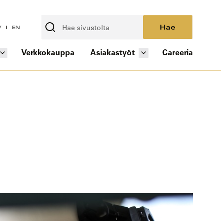
Hae
V
EN
Verkkokauppa
Asiakastyöt
Careeria