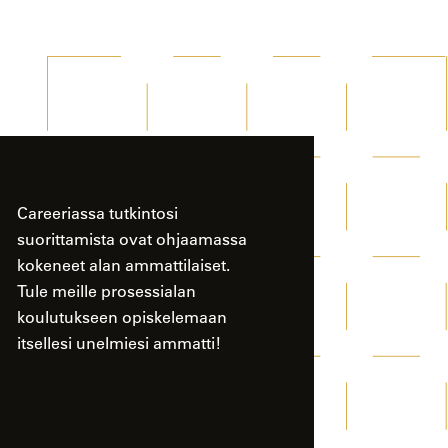
Careeriassa tutkintosi
suorittamista ovat ohjaamassa
kokeneet alan ammattilaiset.
Tule meille prosessialan
koulutukseen opiskelemaan
itsellesi unelmiesi ammatti!