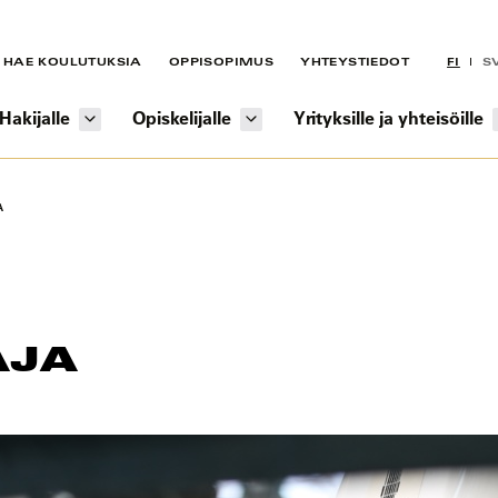
HAE KOULUTUKSIA
OPPISOPIMUS
YHTEYSTIEDOT
FI
S
Hakijalle
Opiskelijalle
Yrityksille ja yhteisöille
A
AJA