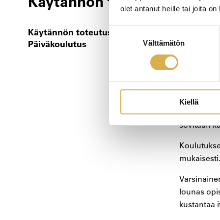
Käytännön toteutus​
olet antanut heille tai joita o
Käytännön toteutus /
Suostumuksen
Koulutus t
Päiväkoulutus
Välttämätön
valinta
Opinnot koos
etäpäivistä
Prosessinh
jonka kesto
Kiellä
Tarvittaess
sovitaan ka
Koulutukse
mukaisesti
Varsinaine
lounas opis
kustantaa i