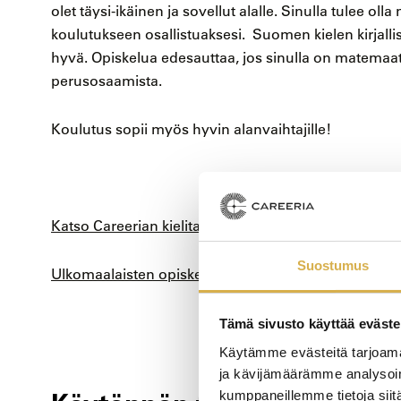
olet täysi-ikäinen ja sovellut alalle. Sinulla tulee olla
koulutukseen osallistuaksesi. Suomen kielen kirjallis
hyvä. Opiskelua edesauttaa, jos sinulla on matemaatt
perusosaamista.
Koulutus sopii myös hyvin alanvaihtajille!
Katso Careerian kielitaitovaatimukset
Suostumus
Ulkomaalaisten opiskelijoiden lukuvuosimaksut
Tämä sivusto käyttää eväste
Käytämme evästeitä tarjoama
ja kävijämäärämme analysoim
kumppaneillemme tietoja siitä