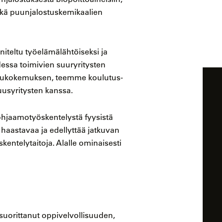
 sekä puunjalostuskemikaalien
iteltu työelämälähtöiseksi ja
essa toimivien suuryritysten
lukokemuksen, teemme koulutus-
uusyritysten kanssa.
ohjaamotyöskentelystä fyysistä
 haastavaa ja edellyttää jatkuvan
kentelytaitoja. Alalle ominaisesti
o suorittanut oppivelvollisuuden,