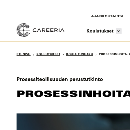
Siirry
sisältöön
AJANKOHTAISTA
Koulutukset
›
›
›
ETUSIVU
KOULUTUKSET
KOULUTUSHAKU
PROSESSINHOITAJ
Prosessiteollisuuden perustutkinto
PROSESSINHOIT