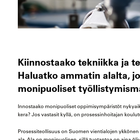
Kiinnostaako tekniikka ja te
Haluatko ammatin alalta, j
monipuoliset työllistymism
Innostaako monipuoliset oppimisympäristöt nykyai
kera? Jos vastasit kyllä, on prosessinhoitajan koulut
Prosessiteollisuus on Suomen vientialojen ykkönen j
ala. Ala on monipuolinen, sillä tuotantoa on aina ölj