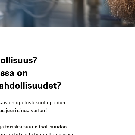
ollisuus?
ossa on
ahdollisuudet?
kaisten opetusteknologioiden
us juuri sinua varten!
a toiseksi suurin teollisuuden
ynjalostuksesta biopolttoaineisiin,