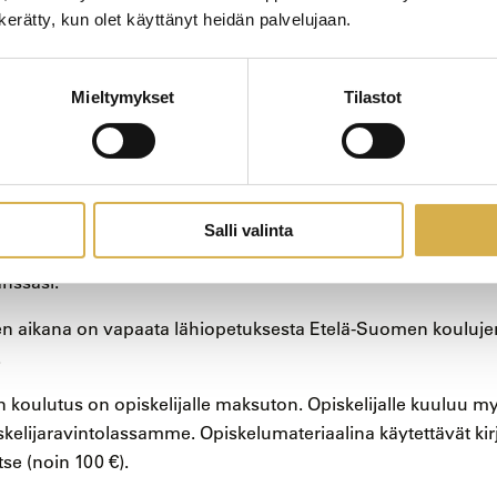
n kerätty, kun olet käyttänyt heidän palvelujaan.
oteutetaan päivä- ja monimuotokoulutuksena ajalla 15.9.2026
Mieltymykset
Tilastot
tuvat lähipäivistä joita on 3 päivää viikossa (ti, ke ja to) klo 
, joita on 2 päivää viikossa.
oitajan koulutukseen kuuluu olennaisena osana myös työe
 on noin 3 kuukautta.
Salli valinta
a sinut ohjataan suorittamaan osatutkinto ja suoritettavat tu
nssasi.
n aikana on vapaata lähiopetuksesta Etelä-Suomen kouluje
.
n koulutus on opiskelijalle maksuton. Opiskelijalle kuuluu 
kelijaravintolassamme. Opiskelumateriaalina käytettävät kirj
tse (noin 100 €).