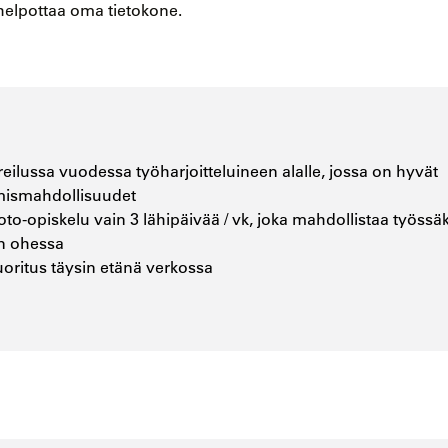
helpottaa oma tietokone.
reilussa vuodessa työharjoitteluineen alalle, jossa on hyvät
ymismahdollisuudet
o-opiskelu vain 3 lähipäivää / vk, joka mahdollistaa työssä
n ohessa
uoritus täysin etänä verkossa