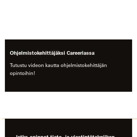
Ohjelmistokehittäjäksi Careeriassa
Tutustu videon kautta ohjelmistokehittäjän
opintoihin!
Jatko-opinnot tieto- ja viestintätekniikan