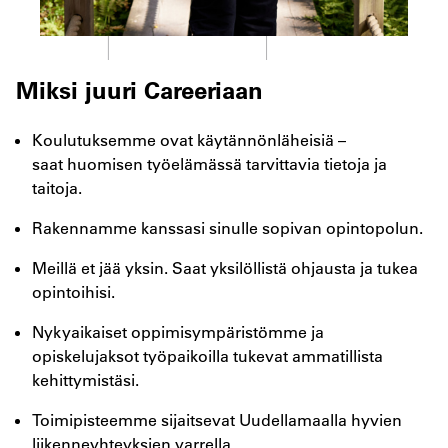
Miksi juuri Careeriaan
Koulutuksemme ovat käytännönläheisiä –
saat
huomisen työelämässä tarvittavia tietoja ja
taitoja.
Rakennamme kanssasi sinulle sopivan opintopolun.
Meillä et jää yksin. Saat yksilöllistä ohjausta ja tukea
opintoihisi.
Nykyaikaiset oppimisympäristömme ja
opiskelujaksot
työpaikoilla tukevat ammatillista
kehittymistäsi.
Toimipisteemme sijaitsevat Uudellamaalla hyvien
liikenneyhteyksien varrella.