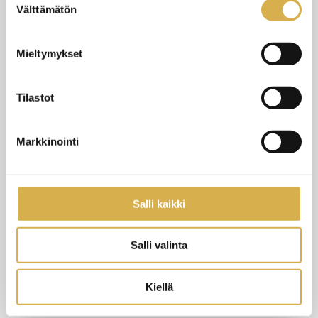
Välttämätön
valinta
Mieltymykset
Tilastot
Markkinointi
Koulutuksen sisältö
Salli kaikki
Tieto- ja viestintätekniikan perustutkinto muodostuu
ammatillisista tutkinnon osista (145 osp) ja yhteisistä
Salli valinta
tutkinnon osista (35 osp). Ohjelmistokehittäjällä
ammatillisista tutkinnon osista pakollisia on 115
osaamispistettä ja valinnaisia 30 osaamispistettä.
Kiellä
Pakolliset tutkinnon osat (115 osp)