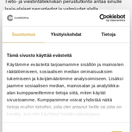
Tieto- ja viestintätekniikan perustutkinto antaa sinulle
laaja-alaiset perustiedot ja valmiudet alalla
työskentelyyn.
Tutkinnon suorittanut voi valinnoistaan riippuen
Suostumus
Yksityiskohdat
Tietoja
valmistua viiteen eri ammattiin. Tässä koulutuksessa
opiskellaan ohjelmistokehittäjäksi.
Tämä sivusto käyttää evästeitä
Tutkinnon laajuus
Käytämme evästeitä tarjoamamme sisällön ja mainosten
räätälöimiseen, sosiaalisen median ominaisuuksien
Tieto- ja viestintätekniikan perustutkinnon laajuus on
tukemiseen ja kävijämäärämme analysoimiseen. Lisäksi
180 osaamispistettä (osp).
jaamme sosiaalisen median, mainosalan ja analytiikka-
alan kumppaneillemme tietoja siitä, miten käytät
sivustoamme. Kumppanimme voivat yhdistää näitä
tietoja muihin tietoihin, joita olet antanut heille tai joita on
kerätty, kun olet käyttänyt heidän palvelujaan.
Suostumuksen