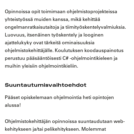
Opinnoissa opit toimimaan ohjelmistoprojekteissa
yhteistyössä muiden kanssa, mikä kehittää
ongelmanratkaisutaitoja ja tiimityöskentelyvalmiuksia.
Luovuus, itsenäinen työskentely ja looginen
ajattelukyky ovat tärkeitä ominaisuuksia
ohjelmistokehittäjälle. Koulutuksen koodauspainotus
perustuu pääsääntöisesti C# -ohjelmointikieleen ja
muihin yleisiin ohjelmointikieliin.
Suuntautumisvaihtoehdot
Pääset opiskelemaan ohjelmointia heti opintojen
alussa!
Ohjelmistokehittäjän opinnoissa suuntaudutaan web-
kehitykseen ja/tai pelikehitykseen. Molemmat