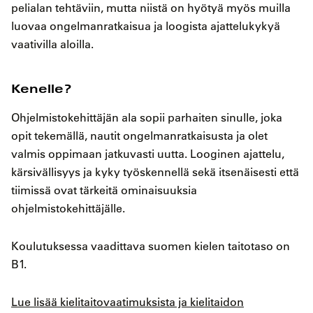
pelialan tehtäviin, mutta niistä on hyötyä myös muilla
luovaa ongelmanratkaisua ja loogista ajattelukykyä
vaativilla aloilla.
Kenelle?
Ohjelmistokehittäjän ala sopii parhaiten sinulle, joka
opit tekemällä, nautit ongelmanratkaisusta ja olet
valmis oppimaan jatkuvasti uutta. Looginen ajattelu,
kärsivällisyys ja kyky työskennellä sekä itsenäisesti että
tiimissä ovat tärkeitä ominaisuuksia
ohjelmistokehittäjälle.
Koulutuksessa vaadittava suomen kielen taitotaso on
B1.
Lue lisää kielitaitovaatimuksista ja kielitaidon