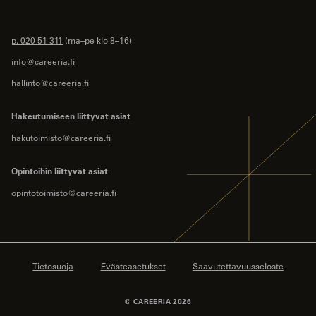
p. 020 51 311
(ma–pe klo 8–16)
info@careeria.fi
hallinto@careeria.fi
Hakeutumiseen liittyvät asiat
hakutoimisto@careeria.fi
Opintoihin liittyvät asiat
opintotoimisto@careeria.fi
Tietosuoja
Evästeasetukset
Saavutettavuusseloste
© CAREERIA 2026