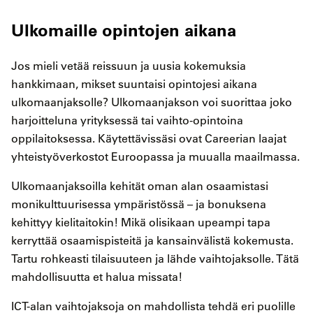
Ulkomaille opintojen aikana
Jos mieli vetää reissuun ja uusia kokemuksia
hankkimaan, mikset suuntaisi opintojesi aikana
ulkomaanjaksolle? Ulkomaanjakson voi suorittaa joko
harjoitteluna yrityksessä tai vaihto-opintoina
oppilaitoksessa. Käytettävissäsi ovat Careerian laajat
yhteistyöverkostot Euroopassa ja muualla maailmassa.
Ulkomaanjaksoilla kehität oman alan osaamistasi
monikulttuurisessa ympäristössä – ja bonuksena
kehittyy kielitaitokin! Mikä olisikaan upeampi tapa
kerryttää osaamispisteitä ja kansainvälistä kokemusta.
Tartu rohkeasti tilaisuuteen ja lähde vaihtojaksolle. Tätä
mahdollisuutta et halua missata!
ICT-alan vaihtojaksoja on mahdollista tehdä eri puolille