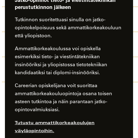
perustutkinnon jälkeen
Tutkinnon suoritettuasi sinulla on jatko-
opintokelpoisuus sekä ammattikorkeakouluun
että yliopistoon.
Ammattikorkeakoulussa voi opiskella
esimerkiksi tieto- ja viestintätekniikan
insinööriksi ja yliopistossa tietotekniikan
kandidaatiksi tai diplomi-insinööriksi.
Careerian opiskelijana voit suorittaa
ammattikorkeakouluopintoja osana toisen
asteen tutkintoa ja näin parantaan jatko-
opintovalmiuksiasi.
Tutustu ammattikorkeakoulujen
väyläopintoihin.