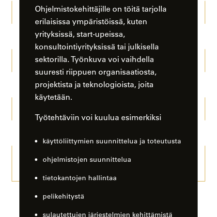
Ohjelmistokehittäjille on töitä tarjolla
erilaisissa ympäristöissä, kuten
yrityksissä, start-upeissa,
konsultointiyrityksissä tai julkisella
sektorilla. Työnkuva voi vaihdella
suuresti riippuen organisaatiosta,
projektista ja teknologioista, joita
käytetään.
Työtehtäviin voi kuulua esimerkiksi
käyttöliittymien suunnittelua ja toteutusta
ohjelmistojen suunnittelua
tietokantojen hallintaa
pelikehitystä
sulautettujen järjestelmien kehittämistä