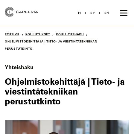
Siirry
sisältöön
FI
SV
EN
›
›
›
ETUSIVU
KOULUTUKSET
KOULUTUSHAKU
OHJELMISTOKEHITTÄJÄ | TIETO- JA VIESTINTÄTEKNIIKAN
PERUSTUTKINTO
Yhteishaku
Ohjelmistokehittäjä | Tieto- ja
viestintätekniikan
perustutkinto