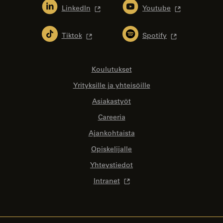
LinkedIn
Youtube
Tiktok
Spotify
Koulutukset
Yrityksille ja yhteisöille
Asiakastyöt
Careeria
Ajankohtaista
Opiskelijalle
Yhteystiedot
Intranet