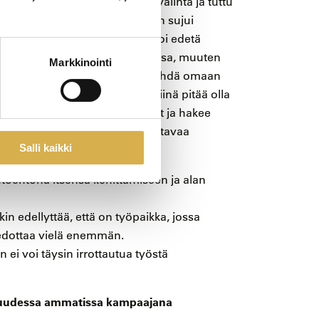
 valoa. Careeria oli luonteva valinta ja tuttu
uksella tutkinnon suorittaminen sujui
västi aikaa, että opinnoissa voi edetä
in kampauskurssin lähiopetuksessa, muuten
Markkinointi
 hyvä puoli oli, että asiat sai tehdä omaan
opiskelu on itsenäistä, mutta siinä pitää olla
seohjautuva, että ymmärtää asiat ja hakee
skuussa, Amanda hehkuttaa joustavaa
Salli kaikki
oehtona itsensä kehittämiseen ja alan
n edellyttää, että on työpaikka, jossa
tiedottaa vielä enemmän.
 ei voi täysin irrottautua työstä
s uudessa ammatissa kampaajana