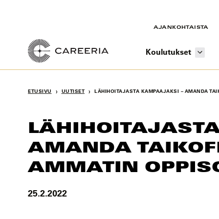
Siirry
sisältöön
AJANKOHTAISTA
Koulutukset
›
›
ETUSIVU
UUTISET
LÄHIHOITAJASTA KAMPAAJAKSI – AMANDA TA
LÄHIHOITAJASTA
AMANDA TAIKOFF
AMMATIN OPPIS
25.2.2022