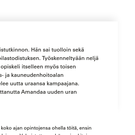
stutkinnon. Hän sai tuolloin sekä
ppilastodistuksen. Työskenneltyään neljä
 opiskeli itselleen myös toisen
s- ja kauneudenhoitoalan
telee uutta uraansa kampaajana.
uttanutta Amandaa uuden uran
 koko ajan opintojensa ohella töitä, ensin