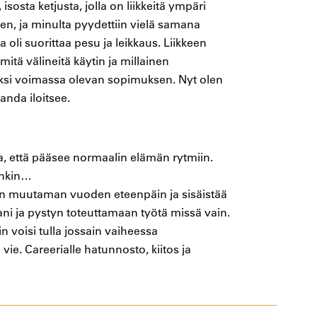
isosta ketjusta, jolla on liikkeitä ympäri
, ja minulta pyydettiin vielä samana
 oli suorittaa pesu ja leikkaus. Liikkeen
 mitä välineitä käytin ja millainen
iseksi voimassa olevan sopimuksen. Nyt olen
anda iloitsee.
, että pääsee normaalin elämän rytmiin.
ankin…
äin muutaman vuoden eteenpäin ja sisäistää
i ja pystyn toteuttamaan työtä missä vain.
n voisi tulla jossain vaiheessa
e. Careerialle hatunnosto, kiitos ja