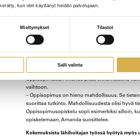
Careeriaan, ja oppisopimukselle näytettiin vihreää
n kerätty, kun olet käyttänyt heidän palvelujaan.
paikka jo lähihoitajaopintojen ajoilta. Oppisopim
normaalia nopeammin. Varasimme kuitenkin riittä
rauhassa ja oppia asiat perusteellisesti. Suorit
Mieltymykset
Tilastot
opiskelin verkossa tai työpaikalla. Verkkokurssien
tahtiinsa ja mihin aikaa itselle sopi. Oppisopimus
motivoitunut ja itse osata kantaa vastuu, olla it
tarvittaessa tietoa. Nyt valmistuin sitten marra
Salli valinta
alanvaihdostaan.
Oppisopimusta Amanda pitää erinomaisena vaiht
vaihtoon.
– Oppisopimus on hieno mahdollisuus. Se tietenki
suorittaa tutkinto. Mahdollisuudesta olisi hyvä 
Oppisopimusopiskelu sopii esimerkiksi silloin, kun
opiskelemaan, Amanda suosittelee.
Kokemuksista lähihoitajan työssä hyötyä myö