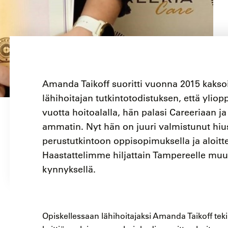
Amanda Taikoff suoritti vuonna 2015 kaksoi
lähihoitajan tutkintotodistuksen, että ylio
vuotta hoitoalalla, hän palasi Careeriaan ja
ammatin. Nyt hän on juuri valmistunut hiu
perustutkintoon oppisopimuksella ja aloit
Haastattelimme hiljattain Tampereelle mu
kynnyksellä.
Opiskellessaan lähihoitajaksi Amanda Taikoff teki