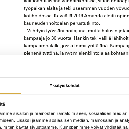
keittiöapulaisena vanhainkodissa, sitten hoitoap
työpaikan alalta ja teki useamman vuoden yövuoro
kotihoidossa. Keväällä 2019 Amanda aloitti opinn
kauneudenhoitoalan perustutkinto.
– Viihdyin työssäni hoitajana, mutta halusin jotain
kampaaja jo 30 vuotta. Hänkin teki välillä lähihoit
kampaamoalalle, jossa toimii yrittäjänä. Kampaa
pienenä tyttönä, ja nyt mielenkiinto alaa kohta
alanvaihdostaan.
Oppisopimuksella uuteen ammattiin
Amanda on tyytyväinen, että uuden ammatin opi
Yksityiskohdat
aloittelee jo uutta uraa reilun puolentoista vuo
Tampereella.
itä
– En halunnut heittäytyä opiskelemaan täysipäivä
mme sisällön ja mainosten räätälöimiseen, sosiaalisen median
työn. Niinpä puhuin äitini kanssa mahdollisuude
iseen. Lisäksi jaamme sosiaalisen median, mainosalan ja analy
liikkeessään Hius- ja meikkistudio Tingel Tangeli
, miten käytät sivustoamme. Kumppanimme voivat yhdistää näitä t