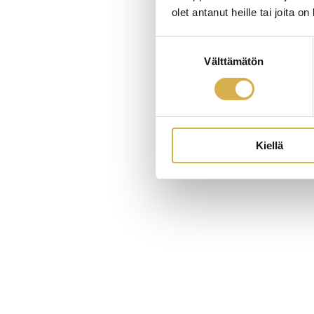
olet antanut heille tai joita o
Suostumuksen
Välttämätön
valinta
Kiellä