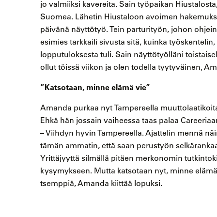
jo valmiiksi kavereita. Sain työpaikan Hiustalosta, 
Suomea. Lähetin Hiustaloon avoimen hakemuksen
päivänä näyttötyö. Tein parturityön, johon ohjeina
esimies tarkkaili sivusta sitä, kuinka työskentelin,
lopputuloksesta tuli. Sain näyttötyölläni toista
ollut töissä viikon ja olen todella tyytyväinen, Am
”Katsotaan, minne elämä vie”
Amanda purkaa nyt Tampereella muuttolaatikoita
Ehkä hän jossain vaiheessa taas palaa Careeria
– Viihdyn hyvin Tampereella. Ajattelin mennä n
tämän ammatin, että saan perustyön selkärankaan
Yrittäjyyttä silmällä pitäen merkonomin tutkintoki
kysymykseen. Mutta katsotaan nyt, minne elämä vi
tsemppiä, Amanda kiittää lopuksi.