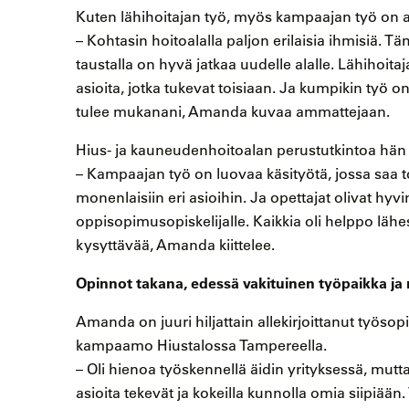
Kuten lähihoitajan työ, myös kampaajan työ on 
– Kohtasin hoitoalalla paljon erilaisia ihmisiä. 
taustalla on hyvä jatkaa uudelle alalle. Lähihoita
asioita, jotka tukevat toisiaan. Ja kumpikin työ o
tulee mukanani, Amanda kuvaa ammattejaan.
Hius- ja kauneudenhoitoalan perustutkintoa hän voi
– Kampaajan työ on luovaa käsityötä, jossa saa to
monenlaisiin eri asioihin. Ja opettajat olivat hyv
oppisopimusopiskelijalle. Kaikkia oli helppo lähes
kysyttävää, Amanda kiittelee.
Opinnot takana, edessä vakituinen työpaikka ja
Amanda on juuri hiljattain allekirjoittanut työsop
kampaamo Hiustalossa Tampereella.
– Oli hienoa työskennellä äidin yrityksessä, mu
asioita tekevät ja kokeilla kunnolla omia siipiään