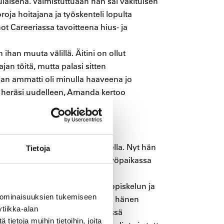
ulaisena. Valmistuttuaan hän sai vakituisen
ja hoitajana ja työskenteli lopulta
ot Careeriassa tavoitteena hius- ja
 ihan muuta välillä. Äitini on ollut
ajan töitä, mutta palasi sitten
jan ammatti oli minulla haaveena jo
an heräsi uudelleen, Amanda kertoo
skelu onnistui oppisopimuksella. Nyt hän
Tietoja
den opintojen jälkeen uudessa työpaikassa
isesti, vaan halusin yhdistää opiskelun ja
 ominaisuuksien tukemiseen
sta opiskella oppisopimuksella hänen
tiikka-alan
ssa Porvoossa. Äiti oli yhteydessä
ietoja muihin tietoihin, joita