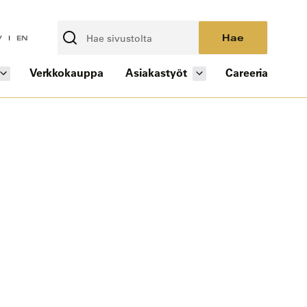
Hae
V
EN
Verkkokauppa
Asiakastyöt
Careeria