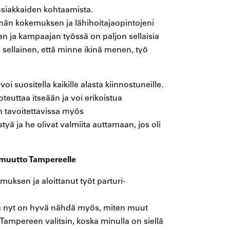
asiakkaiden kohtaamista.
Tämän kokemuksen ja lähihoitajaopintojeni
jan ja kampaajan työssä on paljon sellaisia
n sellainen, että minne ikinä menen, työ
 suositella kaikille alasta kiinnostuneille.
teuttaa itseään ja voi erikoistua
in tavoitettavissa myös
tyä ja he olivat valmiita auttamaan, jos oli
 muutto Tampereelle
imuksen ja aloittanut työt parturi-
tta nyt on hyvä nähdä myös, miten muut
. Tampereen valitsin, koska minulla on siellä