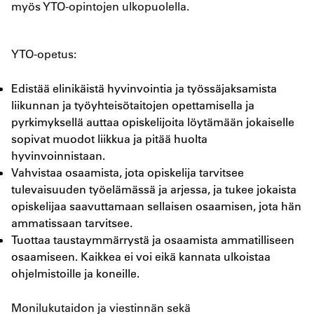
myös YTO-opintojen ulkopuolella.
YTO-opetus:
Edistää elinikäistä hyvinvointia ja työssäjaksamista
liikunnan ja työyhteisötaitojen opettamisella ja
pyrkimyksellä auttaa opiskelijoita löytämään jokaiselle
sopivat muodot liikkua ja pitää huolta
hyvinvoinnistaan.
Vahvistaa osaamista, jota opiskelija tarvitsee
tulevaisuuden työelämässä ja arjessa, ja tukee jokaista
opiskelijaa saavuttamaan sellaisen osaamisen, jota hän
ammatissaan tarvitsee.
Tuottaa taustaymmärrystä ja osaamista ammatilliseen
osaamiseen. Kaikkea ei voi eikä kannata ulkoistaa
ohjelmistoille ja koneille.
Monilukutaidon ja viestinnän sekä