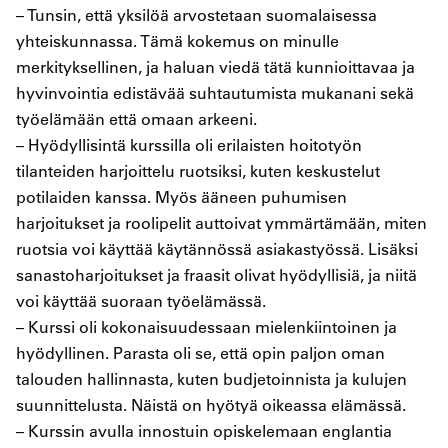
– Tunsin, että yksilöä arvostetaan suomalaisessa
yhteiskunnassa. Tämä kokemus on minulle
merkityksellinen, ja haluan viedä tätä kunnioittavaa ja
hyvinvointia edistävää suhtautumista mukanani sekä
työelämään että omaan arkeeni.
– Hyödyllisintä kurssilla oli erilaisten hoitotyön
tilanteiden harjoittelu ruotsiksi, kuten keskustelut
potilaiden kanssa. Myös ääneen puhumisen
harjoitukset ja roolipelit auttoivat ymmärtämään, miten
ruotsia voi käyttää käytännössä asiakastyössä. Lisäksi
sanastoharjoitukset ja fraasit olivat hyödyllisiä, ja niitä
voi käyttää suoraan työelämässä.
– Kurssi oli kokonaisuudessaan mielenkiintoinen ja
hyödyllinen. Parasta oli se, että opin paljon oman
talouden hallinnasta, kuten budjetoinnista ja kulujen
suunnittelusta. Näistä on hyötyä oikeassa elämässä.
– Kurssin avulla innostuin opiskelemaan englantia