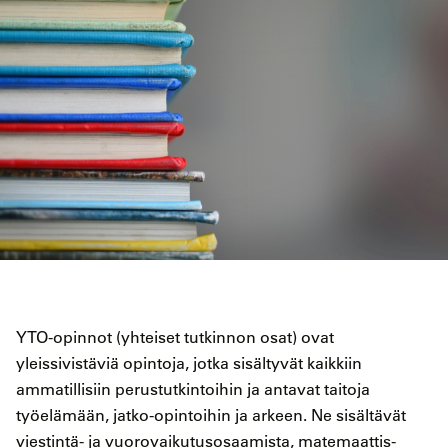
YTO-opinnot (yhteiset tutkinnon osat) ovat
yleissivistäviä opintoja, jotka sisältyvät kaikkiin
ammatillisiin perustutkintoihin ja antavat taitoja
työelämään, jatko-opintoihin ja arkeen. Ne sisältävät
viestintä- ja vuorovaikutusosaamista, matemaattis-