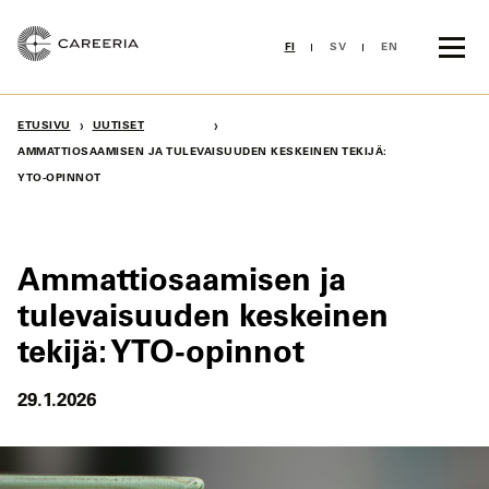
Siirry
sisältöön
FI
SV
EN
›
›
ETUSIVU
UUTISET
AMMATTIOSAAMISEN JA TULEVAISUUDEN KESKEINEN TEKIJÄ:
YTO-OPINNOT
Ammattiosaamisen ja
tulevaisuuden keskeinen
tekijä: YTO-opinnot
29.1.2026