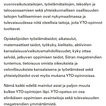
vuorovaikutustaitojen, työelämätaitojen, tekoälyn ja
talousosaamisen sekä yhteiskunnallisen osallisuuden
taitojen hallitseminen ovat nykymaailmassa ja
tulevaisuudessa niitä oleellisia taitoja, joita YTO-opinnot
tuottavat.
Opiskelijoiden työelämätaidot; aikataulut,
matemaattiset taidot, työkyky, kielitaito, aktiivinen
kansalaisuus/vaikutusmahdollisuudet, kyky ottaa
selvää, jatkuvan oppimisen taidot, Sitran megatrendien
tuntemus, tietoisuus omista oikeuksista ja
velvollisuuksista kansalaisena ja työelämässä sekä
yhteistyötaidot ovat myös mukana YTO-opinnoissa.
Nämä kaikki edellä mainitut asiat ja paljon muuta
kulkee YTO-opintojen läpi. YTO-opetus on osa
elinikäisen oppimisen avaintaitoja sekä tulevaisuuden
megatrendien ymmärtämistä.