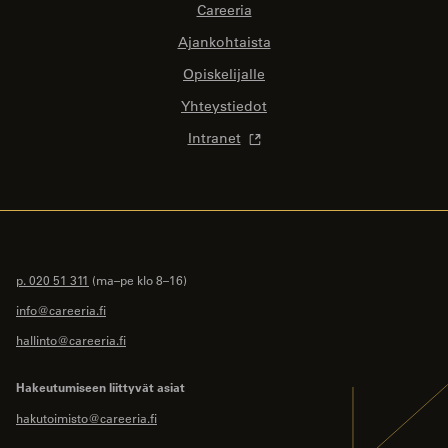
Careeria
Ajankohtaista
Opiskelijalle
Yhteystiedot
Intranet
p. 020 51 311
(ma–pe klo 8–16)
info@careeria.fi
hallinto@careeria.fi
Hakeutumiseen liittyvät asiat
hakutoimisto@careeria.fi