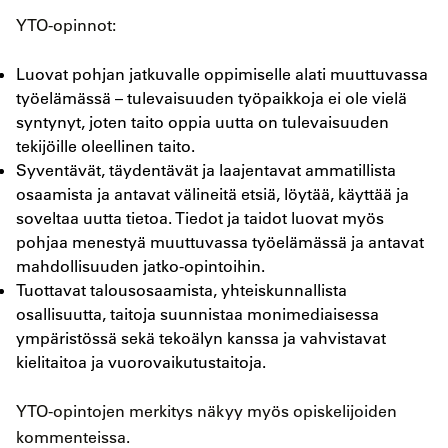
YTO-opinnot:
Luovat pohjan jatkuvalle oppimiselle alati muuttuvassa
työelämässä – tulevaisuuden työpaikkoja ei ole vielä
syntynyt, joten taito oppia uutta on tulevaisuuden
tekijöille oleellinen taito.
Syventävät, täydentävät ja laajentavat ammatillista
osaamista ja antavat välineitä etsiä, löytää, käyttää ja
soveltaa uutta tietoa. Tiedot ja taidot luovat myös
pohjaa menestyä muuttuvassa työelämässä ja antavat
mahdollisuuden jatko-opintoihin.
Tuottavat talousosaamista, yhteiskunnallista
osallisuutta, taitoja suunnistaa monimediaisessa
ympäristössä sekä tekoälyn kanssa ja vahvistavat
kielitaitoa ja vuorovaikutustaitoja.
YTO-opintojen merkitys näkyy myös opiskelijoiden
kommenteissa.