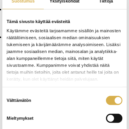
Suostumus
Yksityiskohdat
Tietoja
osaaminen, työelämätaidot.
Kokki, tarjoilija: mittaaminen (mittamuunnokset),
kielitaito, työkyky ja -hyvinvointi, vuorovaikutus- ja
Tämä sivusto käyttää evästeitä
muut viestintätaidot, asiakkaan kohtaaminen, kestävän
kehityksen osaaminen, työelämätaidot.
Käytämme evästeitä tarjoamamme sisällön ja mainosten
Kampaaja: mittaaminen (mm. väriaineet), kielitaito,
räätälöimiseen, sosiaalisen median ominaisuuksien
työkyky ja -hyvinvointi, vuorovaikutus- ja muut
tukemiseen ja kävijämäärämme analysoimiseen. Lisäksi
viestintätaidot, asiakkaan kohtaaminen, kestävän
jaamme sosiaalisen median, mainosalan ja analytiikka-
kehityksen osaaminen, työelämätaidot.
alan kumppaneillemme tietoja siitä, miten käytät
sivustoamme. Kumppanimme voivat yhdistää näitä
Perjantaina 30.1. vietetään Ammattiosaamisen päivää,
tietoja muihin tietoihin, joita olet antanut heille tai joita on
jolla halutaan muistuttaa ammatillisen koulutuksen
kerätty, kun olet käyttänyt heidän palvelujaan.
merkityksestä työelämälle ja yhteiskunnalle ja juhlistaa
taitavia osaajia, jotka rakentavat tulevaisuuden
Suostumuksen
Välttämätön
Suomea.
valinta
Mieltymykset
Uudistuneet YTO-perusteet voimaan