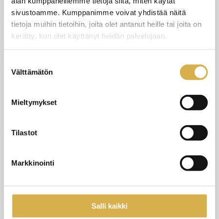
alan kumppaneillemme tietoja siitä, miten käytät
sivustoamme. Kumppanimme voivat yhdistää näitä
12.6.2026
UUTISET
tietoja muihin tietoihin, joita olet antanut heille tai joita on
kerätty, kun olet käyttänyt heidän palvelujaan.
Suostumuksen
Välttämätön
valinta
Mieltymykset
Tilastot
Markkinointi
Pedagoginen tiedonsiirto
Salli kaikki