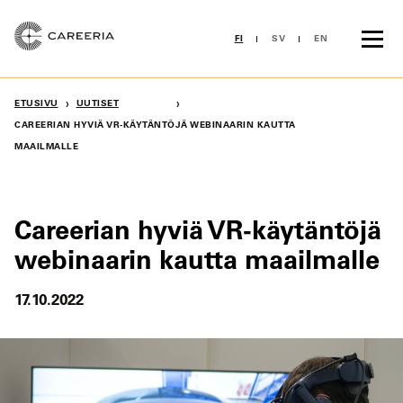
Siirry
sisältöön
FI
SV
EN
›
›
ETUSIVU
UUTISET
CAREERIAN HYVIÄ VR-KÄYTÄNTÖJÄ WEBINAARIN KAUTTA
MAAILMALLE
Careerian hyviä VR-käytäntöjä
webinaarin kautta maailmalle
17.10.2022