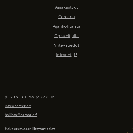
Asiakastyöt
Careeria
Ajankohtaista
Opiskelijalle
Yhteystiedot
Intranet
p. 020 51 311
(ma–pe klo 8–16)
info@careeria.fi
hallinto@careeria.fi
Hakeutumiseen liittyvät asiat