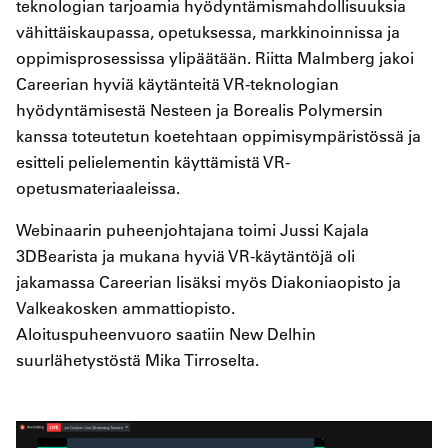
teknologian tarjoamia hyödyntämismahdollisuuksia
vähittäiskaupassa, opetuksessa, markkinoinnissa ja
oppimisprosessissa ylipäätään. Riitta Malmberg jakoi
Careerian hyviä käytänteitä VR-teknologian
hyödyntämisestä Nesteen ja Borealis Polymersin
kanssa toteutetun koetehtaan oppimisympäristössä ja
esitteli pelielementin käyttämistä VR-
opetusmateriaaleissa.
Webinaarin puheenjohtajana toimi Jussi Kajala
3DBearista ja mukana hyviä VR-käytäntöjä oli
jakamassa Careerian lisäksi myös Diakoniaopisto ja
Valkeakosken ammattiopisto.
Aloituspuheenvuoro saatiin New Delhin
suurlähetystöstä Mika Tirroselta.