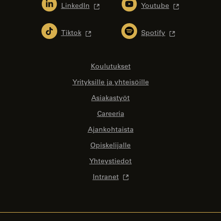
LinkedIn
Youtube
Tiktok
Spotify
Koulutukset
Yrityksille ja yhteisöille
Asiakastyöt
Careeria
Ajankohtaista
Opiskelijalle
Yhteystiedot
Intranet