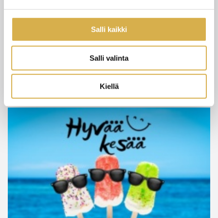
Salli kaikki
Tervetuloa aloittamaan Careerian lukuvuosi
Salli valinta
2026–2027!
Kiellä
11.6.2026
UUTISET