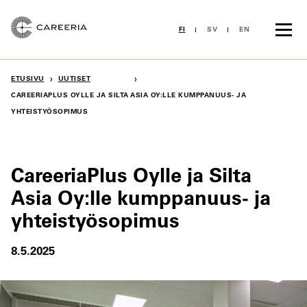
Siirry
sisältöön
FI
SV
EN
›
›
ETUSIVU
UUTISET
CAREERIAPLUS OYLLE JA SILTA ASIA OY:LLE KUMPPANUUS- JA
YHTEISTYÖSOPIMUS
CareeriaPlus Oylle ja Silta
Asia Oy:lle kumppanuus- ja
yhteistyösopimus
8.5.2025