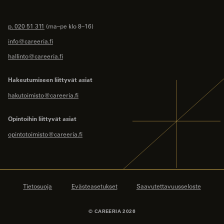
p. 020 51 311
(ma–pe klo 8–16)
info@careeria.fi
hallinto@careeria.fi
Hakeutumiseen liittyvät asiat
hakutoimisto@careeria.fi
Opintoihin liittyvät asiat
opintotoimisto@careeria.fi
Tietosuoja
Evästeasetukset
Saavutettavuusseloste
© CAREERIA 2026