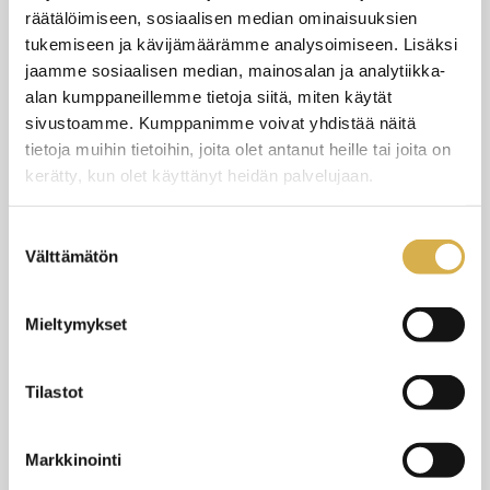
räätälöimiseen, sosiaalisen median ominaisuuksien
tukemiseen ja kävijämäärämme analysoimiseen. Lisäksi
jaamme sosiaalisen median, mainosalan ja analytiikka-
alan kumppaneillemme tietoja siitä, miten käytät
sivustoamme. Kumppanimme voivat yhdistää näitä
Pedagoginen tiedonsiirto
tietoja muihin tietoihin, joita olet antanut heille tai joita on
kerätty, kun olet käyttänyt heidän palvelujaan.
3.8.2026
UUTISET
Suostumuksen
Välttämätön
valinta
Mieltymykset
Tilastot
Markkinointi