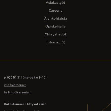
Asiakastyöt
Careeria
Ajankohtaista
Opiskelijalle
Yhteystiedot
Intranet
p. 020 51 311
(ma–pe klo 8–16)
info@careeria.fi
hallinto@careeria.fi
Hakeutumiseen liittyvät asiat