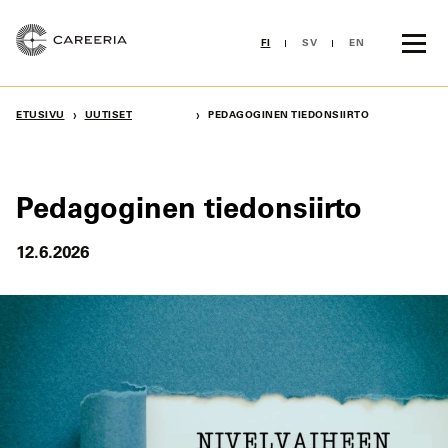
Siirry
sisältöön
FI
SV
EN
›
›
ETUSIVU
UUTISET
PEDAGOGINEN TIEDONSIIRTO
Pedagoginen tiedonsiirto
12.6.2026