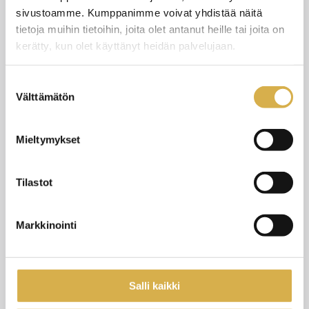
3.8.2026
UUTISET
sivustoamme. Kumppanimme voivat yhdistää näitä
tietoja muihin tietoihin, joita olet antanut heille tai joita on
kerätty, kun olet käyttänyt heidän palvelujaan.
Suostumuksen
Välttämätön
valinta
Mieltymykset
Tilastot
Markkinointi
Tervetuloa aloittamaan Careerian lukuvuosi
2026–2027!
Salli kaikki