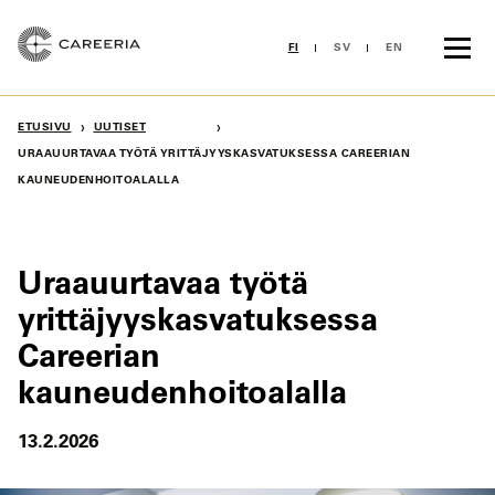
Siirry
sisältöön
FI
SV
EN
›
›
ETUSIVU
UUTISET
URAAUURTAVAA TYÖTÄ YRITTÄJYYSKASVATUKSESSA CAREERIAN
KAUNEUDENHOITOALALLA
Uraauurtavaa työtä
yrittäjyyskasvatuksessa
Careerian
kauneudenhoitoalalla
13.2.2026