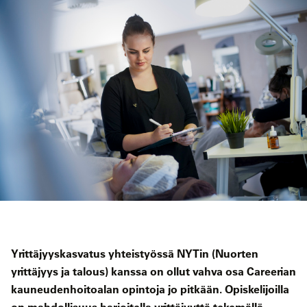
Yrittäjyyskasvatus yhteistyössä NYTin (Nuorten
yrittäjyys ja talous) kanssa on ollut vahva osa Careerian
kauneudenhoitoalan opintoja jo pitkään. Opiskelijoilla
on mahdollisuus harjoitella yrittäjyyttä tekemällä