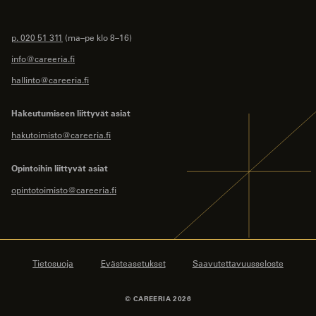
p. 020 51 311
(ma–pe klo 8–16)
info@careeria.fi
hallinto@careeria.fi
Hakeutumiseen liittyvät asiat
hakutoimisto@careeria.fi
Opintoihin liittyvät asiat
opintotoimisto@careeria.fi
Tietosuoja
Evästeasetukset
Saavutettavuusseloste
© CAREERIA 2026