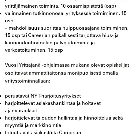
yrittäjämäinen toiminta, 10 osaamispistettä (osp)
valinnainen tutkinnonosa: yrityksessä toimiminen, 15
osp
– mahdollisuus suorittaa huippuosaajana toimiminen,
15 osp tai Careerian paikallisesti tarjottava hius- ja
kauneudenhoitoalan palvelutoiminta ja
verkostoituminen, 15 osp
Vuosi Yrittäjänä -ohjelmassa mukana olevat opiskelijat
osoittavat ammattitaitonsa monipuolisesti omalla
yritystoiminnallaan:
perustavat NYT-harjoitusyritykset
harjoittelevat asiakashankintaa ja hoitavat
ajanvaraukset
harjoittelevat talouden hallintaa ja hinnoittelua sekä
myyntiä ja markkinointia
toteuttavat asiakastöitä Careerian