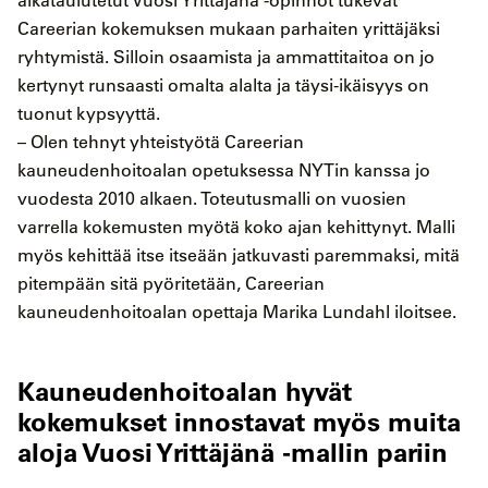
aikataulutetut Vuosi Yrittäjänä -opinnot tukevat
Careerian kokemuksen mukaan parhaiten yrittäjäksi
ryhtymistä. Silloin osaamista ja ammattitaitoa on jo
kertynyt runsaasti omalta alalta ja täysi-ikäisyys on
tuonut kypsyyttä.
– Olen tehnyt yhteistyötä Careerian
kauneudenhoitoalan opetuksessa NYTin kanssa jo
vuodesta 2010 alkaen. Toteutusmalli on vuosien
varrella kokemusten myötä koko ajan kehittynyt. Malli
myös kehittää itse itseään jatkuvasti paremmaksi, mitä
pitempään sitä pyöritetään, Careerian
kauneudenhoitoalan opettaja Marika Lundahl iloitsee.
Kauneudenhoitoalan hyvät
kokemukset innostavat myös muita
aloja Vuosi Yrittäjänä -mallin pariin