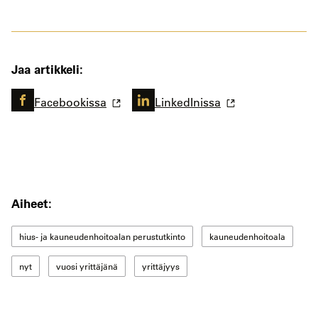
Jaa artikkeli:
Facebookissa
LinkedInissa
Aiheet:
hius- ja kauneudenhoitoalan perustutkinto
kauneudenhoitoala
nyt
vuosi yrittäjänä
yrittäjyys