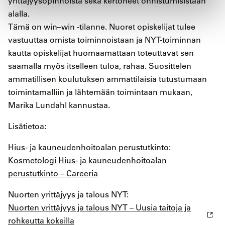
yrittäjyysopinnoista sekä kertoneet onnistumisistaan
alalla.
Tämä on win–win -tilanne. Nuoret opiskelijat tulee
vastuuttaa omista toiminnoistaan ja NYT-toiminnan
kautta opiskelijat huomaamattaan toteuttavat sen
saamalla myös itselleen tuloa, rahaa. Suosittelen
ammatillisen koulutuksen ammattilaisia tutustumaan
toimintamalliin ja lähtemään toimintaan mukaan,
Marika Lundahl kannustaa.
Lisätietoa:
Hius- ja kauneudenhoitoalan perustutkinto:
Kosmetologi Hius- ja kauneudenhoitoalan
perustutkinto – Careeria
Nuorten yrittäjyys ja talous NYT:
Nuorten yrittäjyys ja talous NYT – Uusia taitoja ja
rohkeutta kokeilla