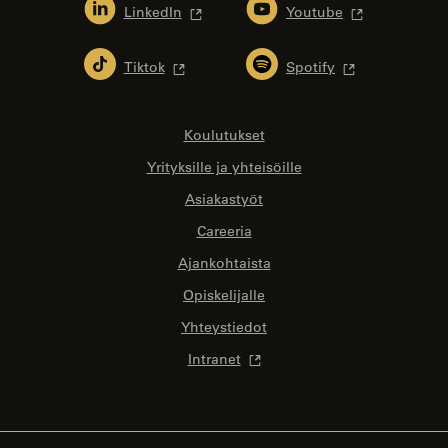
LinkedIn
Youtube
Tiktok
Spotify
Koulutukset
Yrityksille ja yhteisöille
Asiakastyöt
Careeria
Ajankohtaista
Opiskelijalle
Yhteystiedot
Intranet