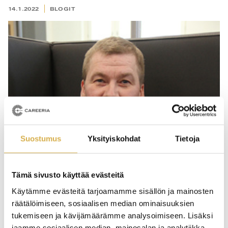
14.1.2022
BLOGIT
Suostumus
Yksityiskohdat
Tietoja
Tämä sivusto käyttää evästeitä
Käytämme evästeitä tarjoamamme sisällön ja mainosten
Vuoden alkaessa
räätälöimiseen, sosiaalisen median ominaisuuksien
tukemiseen ja kävijämäärämme analysoimiseen. Lisäksi
jaamme sosiaalisen median, mainosalan ja analytiikka-