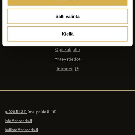
Koulutukset
Yrityksille ja yhteisöille
Salli valinta
Asiakastyöt
Careeria
Kiellä
Ajankohtaista
Opiskelijalle
Yhteystiedot
Intranet
p. 020 51 311
(ma–pe klo 8–16)
info@careeria.fi
hallinto@careeria.fi