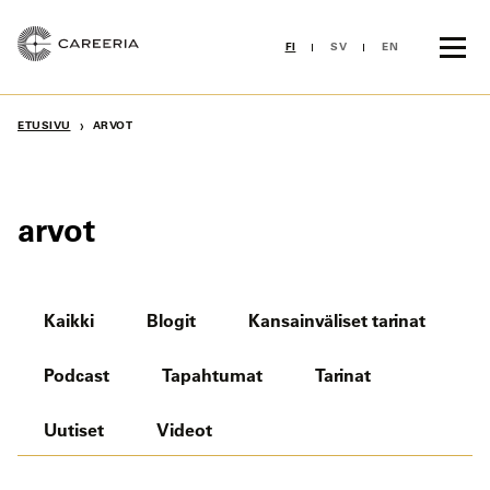
Siirry
sisältöön
FI
SV
EN
›
ETUSIVU
ARVOT
arvot
Kaikki
Blogit
Kansainväliset tarinat
Podcast
Tapahtumat
Tarinat
Uutiset
Videot