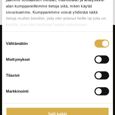
Artikkelien
alan kumppaneillemme tietoja siitä, miten käytät
selaus
sivustoamme. Kumppanimme voivat yhdistää näitä
tietoja muihin tietoihin, joita olet antanut heille tai joita on
kerätty, kun olet käyttänyt heidän palvelujaan.
Suostumuksen
Välttämätön
valinta
Mieltymykset
Facebook
Instagram
Tilastot
LinkedIn
Youtube
Markkinointi
Tiktok
Spotify
Salli kaikki