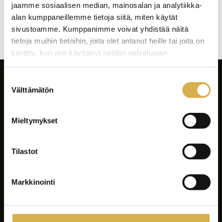
jaamme sosiaalisen median, mainosalan ja analytiikka-
Artikkelien
alan kumppaneillemme tietoja siitä, miten käytät
selaus
sivustoamme. Kumppanimme voivat yhdistää näitä
tietoja muihin tietoihin, joita olet antanut heille tai joita on
kerätty, kun olet käyttänyt heidän palvelujaan.
Suostumuksen
Välttämätön
valinta
Mieltymykset
Facebook
Instagram
Tilastot
LinkedIn
Youtube
Markkinointi
Tiktok
Spotify