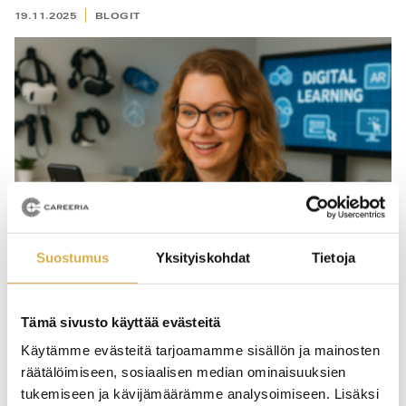
19.11.2025
BLOGIT
Suostumus
Yksityiskohdat
Tietoja
Tämä sivusto käyttää evästeitä
Matkani digiopeksi: Kun PowerPoint ei enää
Käytämme evästeitä tarjoamamme sisällön ja mainosten
riittänyt
räätälöimiseen, sosiaalisen median ominaisuuksien
tukemiseen ja kävijämäärämme analysoimiseen. Lisäksi