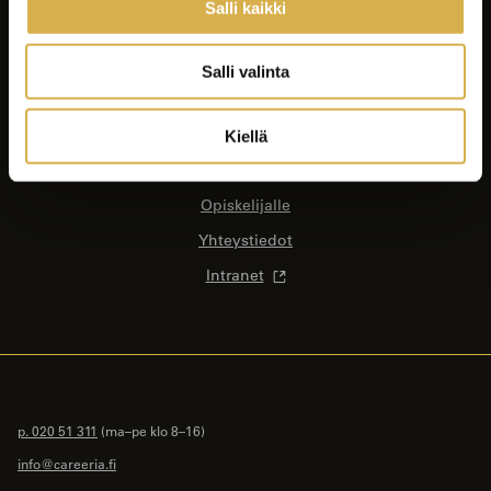
Salli kaikki
Koulutukset
Yrityksille ja yhteisöille
Salli valinta
Asiakastyöt
Careeria
Kiellä
Ajankohtaista
Opiskelijalle
Yhteystiedot
Intranet
p. 020 51 311
(ma–pe klo 8–16)
info@careeria.fi