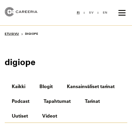
Siirry
sisältöön
FI
SV
EN
›
ETUSIVU
DIGIOPE
digiope
Kaikki
Blogit
Kansainväliset tarinat
Podcast
Tapahtumat
Tarinat
Uutiset
Videot