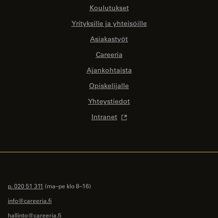
Koulutukset
Yrityksille ja yhteisöille
Asiakastyöt
Careeria
Ajankohtaista
Opiskelijalle
Yhteystiedot
Intranet
p. 020 51 311
(ma–pe klo 8–16)
info@careeria.fi
hallinto@careeria.fi