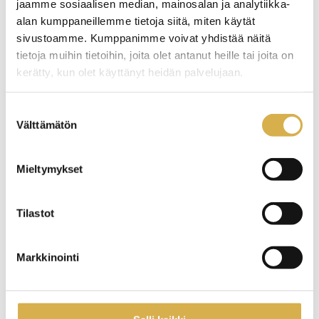
jaamme sosiaalisen median, mainosalan ja analytiikka-
14.3.2023
BLOGIT
alan kumppaneillemme tietoja siitä, miten käytät
sivustoamme. Kumppanimme voivat yhdistää näitä
tietoja muihin tietoihin, joita olet antanut heille tai joita on
kerätty, kun olet käyttänyt heidän palvelujaan.
Suostumuksen
Välttämätön
valinta
Mieltymykset
Tilastot
Markkinointi
Kasvata osaamistasi, missä tahansa — 10
vinkkiä tehokkaaseen etäopiskeluun