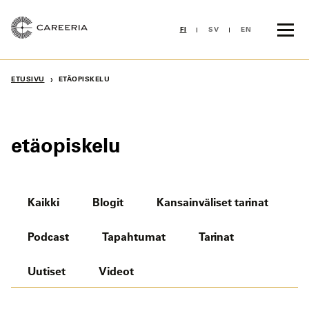
Siirry
sisältöön
FI
SV
EN
›
ETUSIVU
ETÄOPISKELU
etäopiskelu
Kaikki
Blogit
Kansainväliset tarinat
Podcast
Tapahtumat
Tarinat
Uutiset
Videot