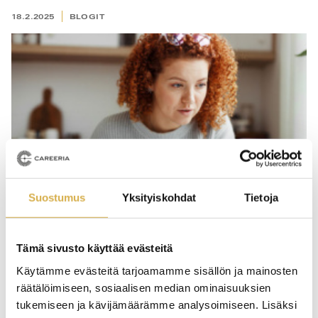
18.2.2025
BLOGIT
Suostumus
Yksityiskohdat
Tietoja
Tämä sivusto käyttää evästeitä
Käytämme evästeitä tarjoamamme sisällön ja mainosten
5 syytä valita Careerian verkkokoulutus
räätälöimiseen, sosiaalisen median ominaisuuksien
tukemiseen ja kävijämäärämme analysoimiseen. Lisäksi