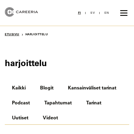
Siirry
sisältöön
FI
SV
EN
›
ETUSIVU
HARJOITTELU
harjoittelu
Kaikki
Blogit
Kansainväliset tarinat
Podcast
Tapahtumat
Tarinat
Uutiset
Videot