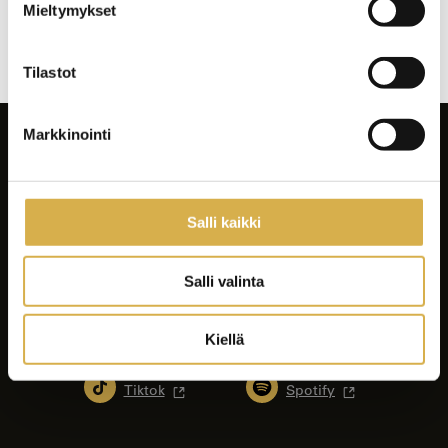
Artikkelien
Mieltymykset
selaus
Tilastot
Markkinointi
Salli kaikki
Facebook
Instagram
Salli valinta
LinkedIn
Youtube
Kiellä
Tiktok
Spotify