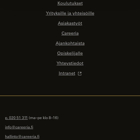
Koulutukset
Yrityksille ja yhteisöille
Asiakastyöt
Careeria
Ajankohtaista
Opiskelijalle
Yhteystiedot
Intranet
p. 020 51 311
(ma–pe klo 8–16)
info@careeria.fi
hallinto@careeria.fi