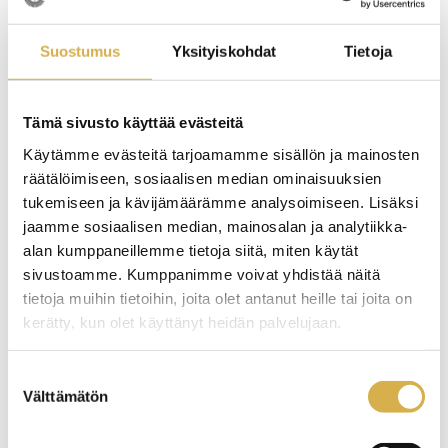
29.3.2022
TARINAT
Suostumus
Yksityiskohdat
Tietoja
Tämä sivusto käyttää evästeitä
Käytämme evästeitä tarjoamamme sisällön ja mainosten
räätälöimiseen, sosiaalisen median ominaisuuksien
tukemiseen ja kävijämäärämme analysoimiseen. Lisäksi
jaamme sosiaalisen median, mainosalan ja analytiikka-
alan kumppaneillemme tietoja siitä, miten käytät
sivustoamme. Kumppanimme voivat yhdistää näitä
tietoja muihin tietoihin, joita olet antanut heille tai joita on
kerätty, kun olet käyttänyt heidän palvelujaan.
Suostumuksen
Levyseppähitsaaja harjoittelujaksolla Norjassa
Välttämätön
valinta