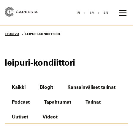
Siirry
sisältöön
FI
SV
EN
›
ETUSIVU
LEIPURI-KONDIITTORI
leipuri-kondiittori
Kaikki
Blogit
Kansainväliset tarinat
Podcast
Tapahtumat
Tarinat
Uutiset
Videot