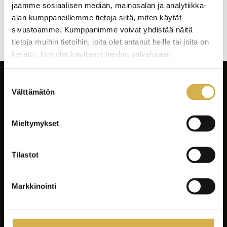
jaamme sosiaalisen median, mainosalan ja analytiikka-
Artikkelien
alan kumppaneillemme tietoja siitä, miten käytät
selaus
sivustoamme. Kumppanimme voivat yhdistää näitä
tietoja muihin tietoihin, joita olet antanut heille tai joita on
kerätty, kun olet käyttänyt heidän palvelujaan.
Suostumuksen
Välttämätön
valinta
Mieltymykset
Facebook
Instagram
Tilastot
LinkedIn
Youtube
Markkinointi
Tiktok
Spotify