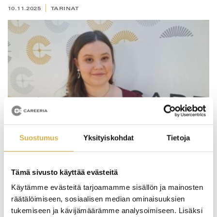
10.11.2025
TARINAT
Suostumus
Yksityiskohdat
Tietoja
Tämä sivusto käyttää evästeitä
Nean tarina: Leipuri-kondiittorin opinnoista hyvä
Käytämme evästeitä tarjoamamme sisällön ja mainosten
pohja yrittäjyyteen
räätälöimiseen, sosiaalisen median ominaisuuksien
tukemiseen ja kävijämäärämme analysoimiseen. Lisäksi