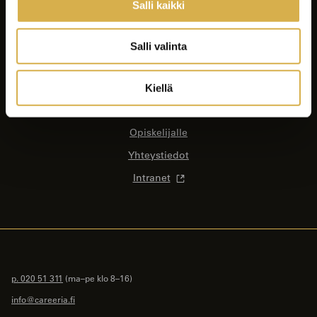
Salli kaikki
Koulutukset
Yrityksille ja yhteisöille
Salli valinta
Asiakastyöt
Careeria
Kiellä
Ajankohtaista
Opiskelijalle
Yhteystiedot
Intranet
p. 020 51 311
(ma–pe klo 8–16)
info@careeria.fi