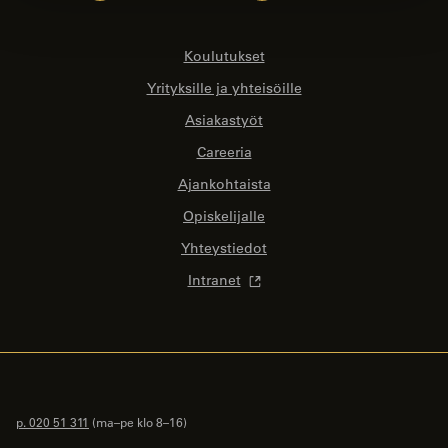
Koulutukset
Yrityksille ja yhteisöille
Asiakastyöt
Careeria
Ajankohtaista
Opiskelijalle
Yhteystiedot
Intranet
p. 020 51 311
(ma–pe klo 8–16)