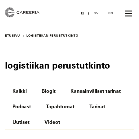
Siirry
sisältöön
FI
SV
EN
›
ETUSIVU
LOGISTIIKAN PERUSTUTKINTO
logistiikan perustutkinto
Kaikki
Blogit
Kansainväliset tarinat
Podcast
Tapahtumat
Tarinat
Uutiset
Videot