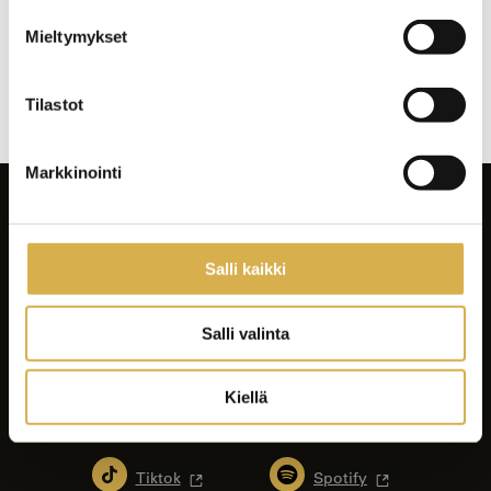
Mieltymykset
Artikkelien
selaus
Tilastot
Markkinointi
Salli kaikki
Salli valinta
Facebook
Instagram
Kiellä
LinkedIn
Youtube
Tiktok
Spotify