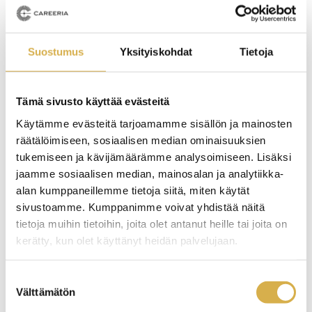
25.1.2022
TARINAT
Suostumus
Yksityiskohdat
Tietoja
Tämä sivusto käyttää evästeitä
Käytämme evästeitä tarjoamamme sisällön ja mainosten
räätälöimiseen, sosiaalisen median ominaisuuksien
tukemiseen ja kävijämäärämme analysoimiseen. Lisäksi
jaamme sosiaalisen median, mainosalan ja analytiikka-
alan kumppaneillemme tietoja siitä, miten käytät
sivustoamme. Kumppanimme voivat yhdistää näitä
tietoja muihin tietoihin, joita olet antanut heille tai joita on
kerätty, kun olet käyttänyt heidän palvelujaan.
Jetta suorittaa logistiikan perustutkintoa –
Suostumuksen
kesätyökin löytyi Careeriasta Nordic Labelin ja
Välttämätön
valinta
Green Masterin varastojen parissa