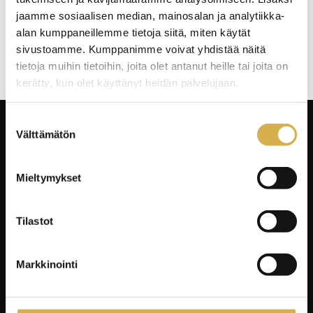
jaamme sosiaalisen median, mainosalan ja analytiikka-
alan kumppaneillemme tietoja siitä, miten käytät
Artikkelien
selaus
sivustoamme. Kumppanimme voivat yhdistää näitä
tietoja muihin tietoihin, joita olet antanut heille tai joita on
kerätty, kun olet käyttänyt heidän palvelujaan.
Suostumuksen
Välttämätön
valinta
Mieltymykset
Tilastot
Facebook
Instagram
LinkedIn
Youtube
Markkinointi
Tiktok
Spotify