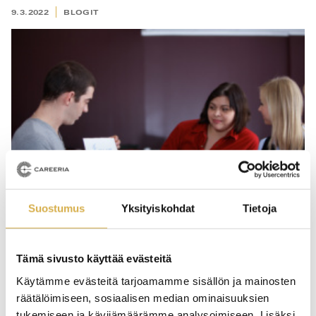
9.3.2022
BLOGIT
Suostumus
Yksityiskohdat
Tietoja
Tämä sivusto käyttää evästeitä
Opiskelun esteitä taklaamassa, lyhyt katsaus
Käytämme evästeitä tarjoamamme sisällön ja mainosten
maahanmuuttajakoulutuksen
räätälöimiseen, sosiaalisen median ominaisuuksien
opiskeluhuoltotyöstä
tukemiseen ja kävijämäärämme analysoimiseen. Lisäksi