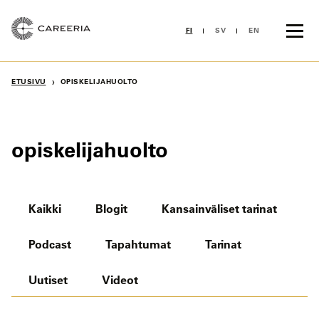
Siirry
sisältöön
FI
SV
EN
›
ETUSIVU
OPISKELIJAHUOLTO
opiskelijahuolto
Kaikki
Blogit
Kansainväliset tarinat
Podcast
Tapahtumat
Tarinat
Uutiset
Videot