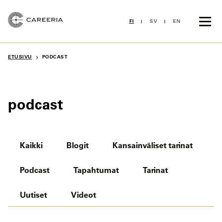
Siirry
sisältöön
FI
SV
EN
›
ETUSIVU
PODCAST
podcast
Kaikki
Blogit
Kansainväliset tarinat
Podcast
Tapahtumat
Tarinat
Uutiset
Videot