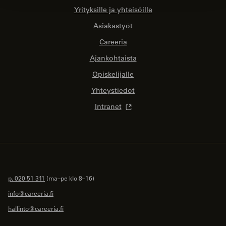
Yrityksille ja yhteisöille
Asiakastyöt
Careeria
Ajankohtaista
Opiskelijalle
Yhteystiedot
Intranet
p. 020 51 311
(ma–pe klo 8–16)
info@careeria.fi
hallinto@careeria.fi