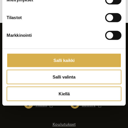
selaus
Tilastot
Markkinointi
Salli kaikki
Facebook
Instagram
Salli valinta
LinkedIn
Youtube
Kiellä
Tiktok
Spotify
Koulutukset