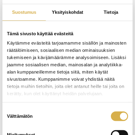
31.8.2022
PODCAST
Suostumus
Yksityiskohdat
Tietoja
Tämä sivusto käyttää evästeitä
Käytämme evästeitä tarjoamamme sisällön ja mainosten
räätälöimiseen, sosiaalisen median ominaisuuksien
tukemiseen ja kävijämäärämme analysoimiseen. Lisäksi
jaamme sosiaalisen median, mainosalan ja analytiikka-
alan kumppaneillemme tietoja siitä, miten käytät
sivustoamme. Kumppanimme voivat yhdistää näitä
tietoja muihin tietoihin, joita olet antanut heille tai joita on
kerätty, kun olet käyttänyt heidän palvelujaan.
Careerian ohjauksen ja tuen podcast
Suostumuksen
Välttämätön
valinta
Artikkelien
Mieltymykset