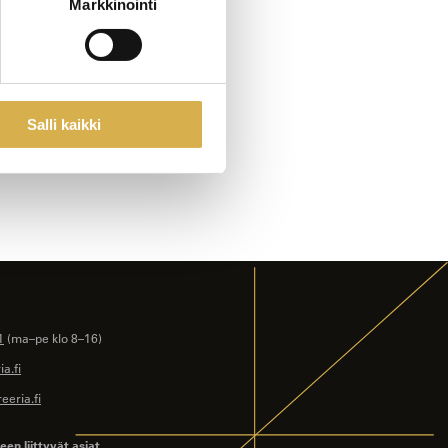
Markkinointi
Salli kaikki
1
(ma–pe klo 8–16)
a.fi
eeria.fi
en liittyvät asiat