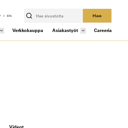
Hae
V
EN
Verkkokauppa
Asiakastyöt
Careeria
Videot