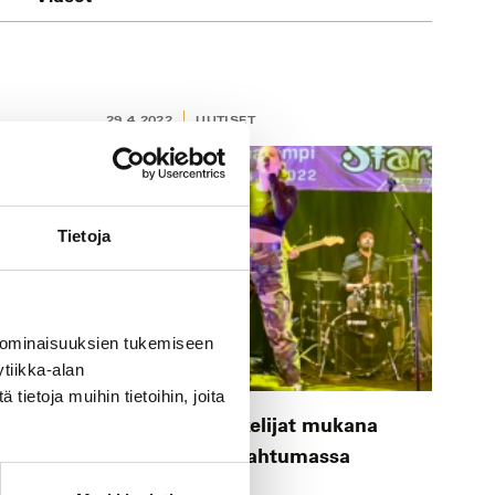
29.4.2022
UUTISET
Tietoja
 ominaisuuksien tukemiseen
tiikka-alan
ietoja muihin tietoihin, joita
iluista!
Careerian opiskelijat mukana
SAKUstars-tapahtumassa