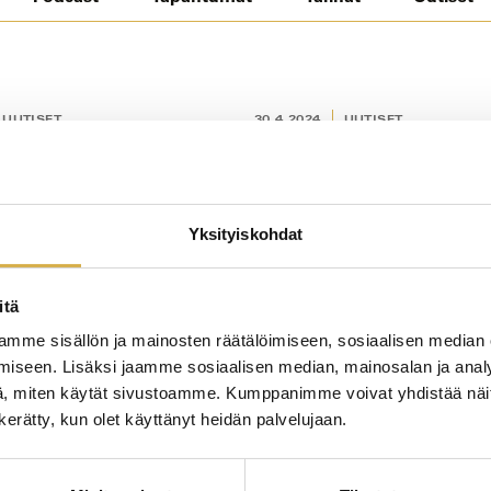
UUTISET
30.4.2024
UUTISET
Yksityiskohdat
itä
mme sisällön ja mainosten räätälöimiseen, sosiaalisen median
iseen. Lisäksi jaamme sosiaalisen median, mainosalan ja analy
, miten käytät sivustoamme. Kumppanimme voivat yhdistää näitä t
tä Careeriaan
Terveisiä SAKUstars-kilpa
n kerätty, kun olet käyttänyt heidän palvelujaan.
-kulttuurikilpailussa