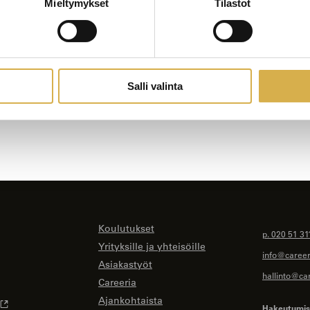
Mieltymykset
Tilastot
Salli valinta
Koulutukset
p. 020 51 31
Yrityksille ja yhteisöille
info@careeri
Asiakastyöt
hallinto@car
Careeria
Ajankohtaista
Hakeutumise