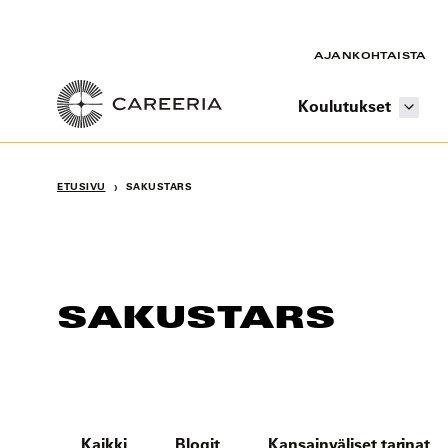
Siirry
sisältöön
AJANKOHTAISTA
Koulutukset
›
ETUSIVU
SAKUSTARS
SAKUSTARS
Kaikki
Blogit
Kansainväliset tarinat