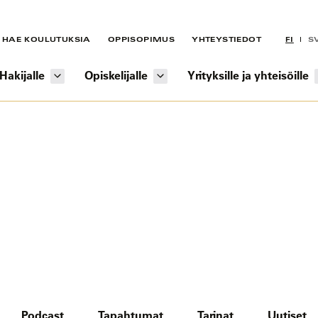
HAE KOULUTUKSIA
OPPISOPIMUS
YHTEYSTIEDOT
FI
S
Hakijalle
Opiskelijalle
Yrityksille ja yhteisöille
Podcast
Tapahtumat
Tarinat
Uutiset