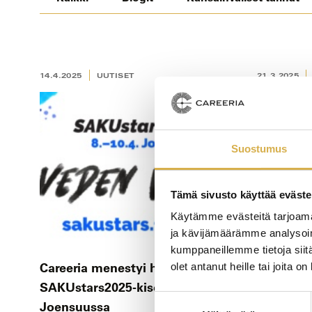
14.4.2025
UUTISET
21.3.2025
Suostumus
Tämä sivusto käyttää eväste
Käytämme evästeitä tarjoama
ja kävijämäärämme analysoim
kumppaneillemme tietoja siitä
Careeria menestyi hienosti
Menestys
olet antanut heille tai joita o
SAKUstars2025-kisoissa
SAKUstars
Suostumuksen
Joensuussa