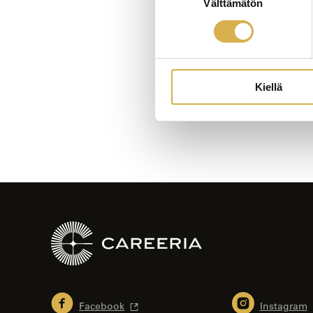
Välttämätön
valinta
Artikkelien
selaus
Kiellä
Facebook
Instagram