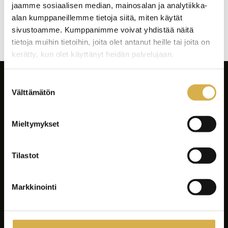
jaamme sosiaalisen median, mainosalan ja analytiikka-
Artikkelien
alan kumppaneillemme tietoja siitä, miten käytät
selaus
sivustoamme. Kumppanimme voivat yhdistää näitä
tietoja muihin tietoihin, joita olet antanut heille tai joita on
kerätty, kun olet käyttänyt heidän palvelujaan.
Suostumuksen
Välttämätön
valinta
Mieltymykset
Facebook
Instagram
Tilastot
LinkedIn
Youtube
Markkinointi
Tiktok
Spotify