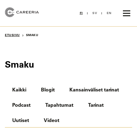
Siirry
sisältöön
FI
SV
EN
›
ETUSIVU
SMAKU
Smaku
Kaikki
Blogit
Kansainväliset tarinat
Podcast
Tapahtumat
Tarinat
Uutiset
Videot