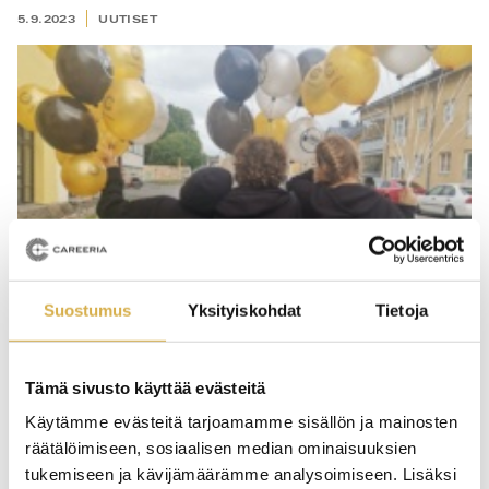
5.9.2023
UUTISET
Suostumus
Yksityiskohdat
Tietoja
Tämä sivusto käyttää evästeitä
Smaku Porvoo – Careeria jälleen menossa
Käytämme evästeitä tarjoamamme sisällön ja mainosten
mukana
räätälöimiseen, sosiaalisen median ominaisuuksien
tukemiseen ja kävijämäärämme analysoimiseen. Lisäksi