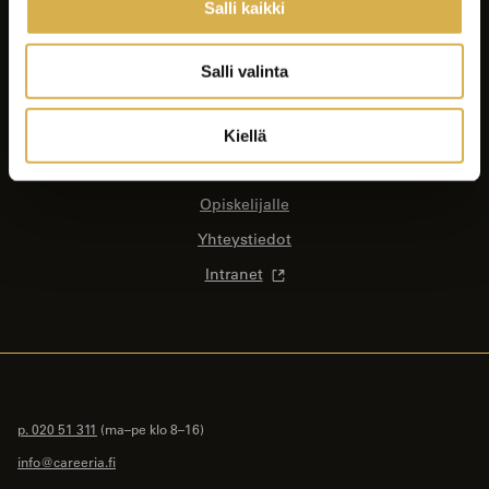
Salli kaikki
Koulutukset
Yrityksille ja yhteisöille
Salli valinta
Asiakastyöt
Careeria
Kiellä
Ajankohtaista
Opiskelijalle
Yhteystiedot
Intranet
p. 020 51 311
(ma–pe klo 8–16)
info@careeria.fi