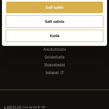
Tiktok
Spotify
Salli kaikki
Koulutukset
Salli valinta
Yrityksille ja yhteisöille
Asiakastyöt
Kiellä
Careeria
Ajankohtaista
Opiskelijalle
Yhteystiedot
Intranet
p. 020 51 311
(ma–pe klo 8–16)