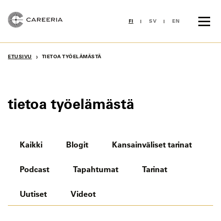
Siirry
sisältöön
FI
SV
EN
›
ETUSIVU
TIETOA TYÖELÄMÄSTÄ
tietoa työelämästä
Kaikki
Blogit
Kansainväliset tarinat
Podcast
Tapahtumat
Tarinat
Uutiset
Videot