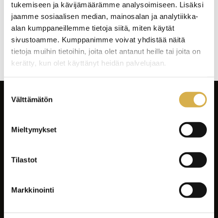
työhyvinvointiin
tukemiseen ja kävijämäärämme analysoimiseen. Lisäksi
jaamme sosiaalisen median, mainosalan ja analytiikka-
alan kumppaneillemme tietoja siitä, miten käytät
Artikkelien
sivustoamme. Kumppanimme voivat yhdistää näitä
selaus
tietoja muihin tietoihin, joita olet antanut heille tai joita on
kerätty, kun olet käyttänyt heidän palvelujaan.
Suostumuksen
Välttämätön
valinta
Mieltymykset
Tilastot
Facebook
Instagram
Markkinointi
LinkedIn
Youtube