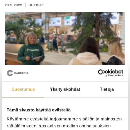
29.9.2022
UUTISET
Suostumus
Yksityiskohdat
Tietoja
RisteilylaivaJumbo-tapahtumassa
Tämä sivusto käyttää evästeitä
liiketoiminnan opiskelijat tutustuivat HOK-
Käytämme evästeitä tarjoamamme sisällön ja mainosten
Elannon toimintaan sekä koulu- ja
räätälöimiseen, sosiaalisen median ominaisuuksien